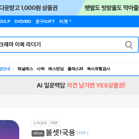
D/LP
DVD/BD
문구
/GIFT
티켓
장안내
채널예스
사락
예스펀딩
클래스24
독서유형검사
RBTI Lab
독서유형검사
AI 일문백답
의견 남기면 YES상품권!
소득공제
PDF
볼셋!국용
[ PDF ]
eBook