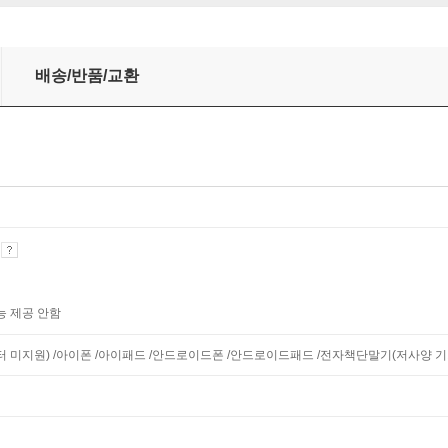
배송/반품/교환
기
능 제공 안함
니터 미지원) /아이폰 /아이패드 /안드로이드폰 /안드로이드패드 /전자책단말기(저사양 기기 