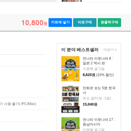
10,800
카트에 넣기
바로구매
원클릭구매
원
이 분야 베스트셀러
더보기
먼나라 이웃나라 8 :
일본 2 역사 편
이원복 글그림
8,820
원
(10% 할인)
만화로 보는 5분 한국
사
유요 글/미정 그림/신병주 감수
사용 불가) /PC(Mac)
15,040
원
먼나라 이웃나라 17 :
동남아시아
이원복 글그림