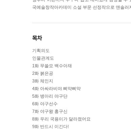
국예술창작아카데미 소설 부문 선정작으로 앤솔러지 
목차
기획의도
인물관계도
1화 무쓸모 백수아재
2화 붉은공
3화 체인지
4화 아싸라비야 삐약삐약
5화 병아리 야구단
6화 야구선수
7화 야구왕 홍구신
8화 우리 국용이가 달라졌어요
9화 반드시 이긴다!