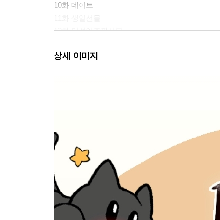
10화 데이트
11화 생일선물
12화 미션이즈파서블
13화 절도범
상세 이미지
14화 승부조작
15화 결심
16화 결전의 날
17화 같은 꿈
18화 밀정
19화 마지막 기회
20화 옳은 일
작가의 말
정배영 / 타라재이