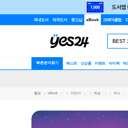
국내도서
외국도서
중고샵
eBook
크레마클럽
C
빠른분야찾기
베스트
신상품
이벤트
바이백
매
웰컴
eBook
어린이
학습
역사