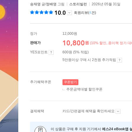
송재영
글/
정배영
그림
스토리빌런
2026년 05월 31일
10.0
회원리뷰(
4
건)
정가
12,000원
10,800
원
판매가
(10% 할인, 종이책 정가 대
YES포인트
600원 (5% 적립)
5만원이상 구매 시 2천원 추가적립
추가혜택쿠폰
쿠폰받기
주문금액대별 할인쿠폰
결제혜택
카드/간편결제 혜택을 확인하세요
이 상품은 구매 후 지원 기기에서
예스24 eBook앱