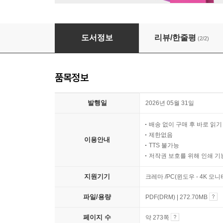
볼셋!국용
도서정보
리뷰/한줄평
(2/2)
품목정보
발행일
2026년 05월 31일
배송 없이 구매 후 바로 읽
제한없음
이용안내
TTS 불가능
저작권 보호를 위해 인쇄 기
지원기기
크레마 /PC(윈도우 - 4K 모
파일/용량
PDF(DRM) | 272.70MB
페이지 수
약 273쪽