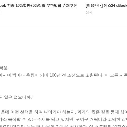
Book 전종 10%할인+5%적립 무한발급 슈퍼쿠폰
[이용안내] 예스24 eBo
시
상시
국용.
지며 밤마다 혼령이 되어 100년 전 조선으로 소환된다. 이 모든 저
된 일은 없으니까.”
운데 어떤 선택을 하며 나아가야 하는지, 과거의 옳은 길을 등대 삼
다소 묵직할 수 있는 주제를 담고 있지만, 귀여운 캐릭터와 코믹한 
있으며 마지막 눈물 한 방울의 감동을 선사한다. 이 스토리의 원작소