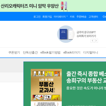
로그인
회원가입
마이페이지
카트
주문/배송
고객센터
Gl
쿠폰받기
단독선출간
eBook필기방법
eBook리더기
디지털머니