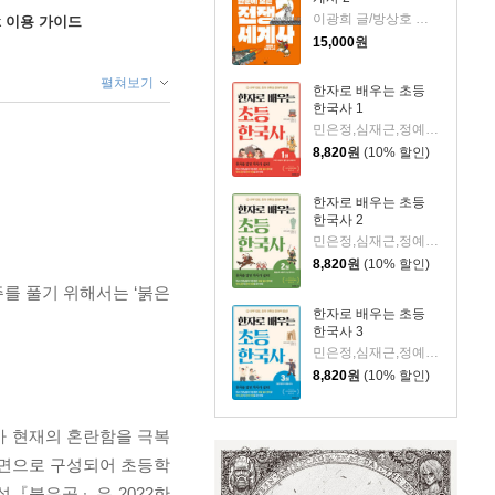
이광희 글/방상호 그림
ok 이용 가이드
15,000
원
펼쳐보기
한자로 배우는 초등
한국사 1
민은정,심재근,정예슬 글/방수아 그림
8,820
원
(10% 할인)
한자로 배우는 초등
한국사 2
민은정,심재근,정예슬 글/방수아 그림
8,820
원
(10% 할인)
주를 풀기 위해서는 ‘붉은
한자로 배우는 초등
한국사 3
민은정,심재근,정예슬 글/방수아 그림
8,820
원
(10% 할인)
아 현재의 혼란함을 극복
장면으로 구성되어 초등학
설『붉은공』은 2022한