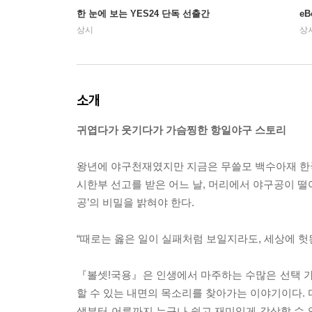
한 눈에 보는 YES24 단독 선출간
e
상시
상
소개
귀엽다가 웃기다가 가슴찡한 항일야구 스토리
왕년에 야구천재였지만 지금은 무쓸모 백수아재 한
시한부 선고를 받은 어느 날, 머리에서 야구공이 떨어
공’의 비밀을 밝혀야 한다.
“때로는 옳은 일이 실패처럼 보일지라도, 세상에 헛
『볼셋!국용』은 인생에서 마주하는 수많은 선택 가
할 수 있는 내면의 목소리를 찾아가는 이야기이다. 
생부터 어른까지 누구나 쉽고 재미있게 감상할 수 