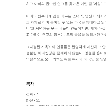
치고 아비의 원수인 연교를 찾아온 어린 딸 ‘아설’.
아비의 원수에게 검을 배우는 소녀와, 언젠가 제자가
그 자체로 이미 돌이킬 수 없는 파국을 잉태하고 있
냐”고 체념하듯 웃는 서늘한 인물이지만, 제자 아설
고 가라는 연교의 당부는, 오직 죽음을 통해서만 완
《다정한 지옥》의 인물들은 현명하게 계산하고 안
섣불린 해피엔딩은 존재하지 않는다. 영원한 흉터
역설적으로 숨이 막히도록 눈부시다. 파국인 줄 알면
목차
선화 • 7
화선 • 21