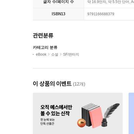
글자 수/페이지 수
약 16.9만자, 약 5.5만 단어, 
ISBN13
9791166688379
관련분류
카테고리 분류
eBook
소설
SF/판타지
이 상품의 이벤트
(12개)