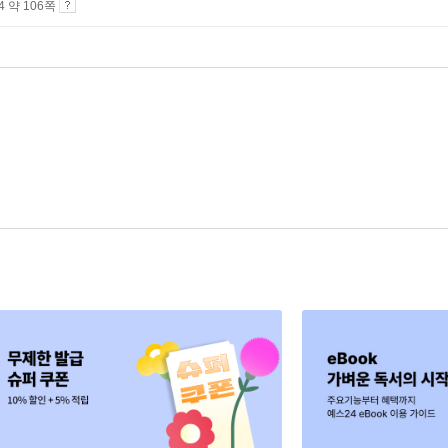
A4 약 106쪽