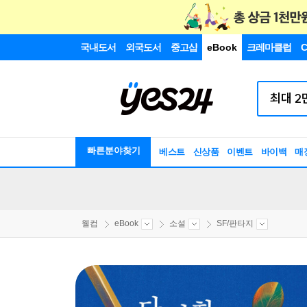
국내도서
외국도서
중고샵
eBook
크레마클럽
C
빠른분야찾기
베스트
신상품
이벤트
바이백
매
웰컴
eBook
소설
SF/판타지