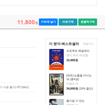
11,800
카트에 넣기
바로구매
원클릭구매
원
이 분야 베스트셀러
더보기
프로젝트 헤일메리
앤디 위어 저/강동혁 역
15,400
원
[세트] 눈물을 마시는
새 (총4권)
이영도 저
사용 불가) /PC(Mac)
34,000
원
(19% 할인)
돌이킬 수 있는