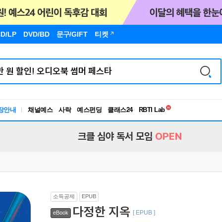
D/LP
DVD/BD
문구
/GIFT
티켓
독서유형검사
RBTI Lab
장안내
채널예스
사락
예스펀딩
클래스24
독서유형검사
크클 심야 독서 모임
OPEN
소득공제
EPUB
다정한 지옥
[ EPUB ]
eBook