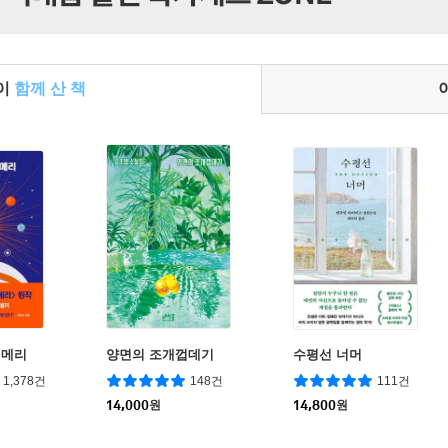
들이
함께 산 책
일메리
양면의 조개껍데기
수평선 너머
1,378건
148건
111건
14,000
원
14,800
원