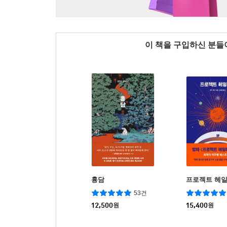
이 책을 구입하신 분
흉담
프로젝트 헤
53건
12,500
원
15,400
원