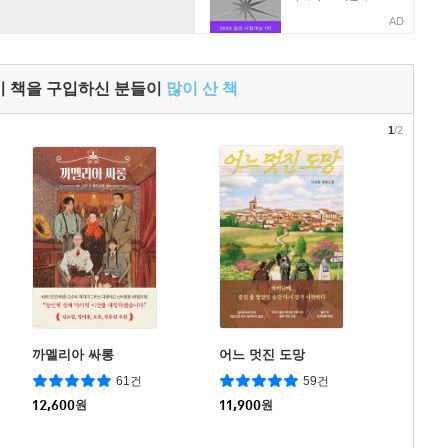
AD
이 책을 구입하신 분들이
많이 산 책
1
/2
까멜리아 싸롱
어느 멋진 도망
61건
59건
12,600
원
11,900
원