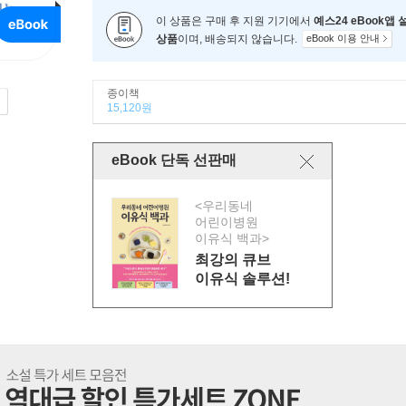
이 상품은 구매 후 지원 기기에서
예스24 eBook앱
상품
이며, 배송되지 않습니다.
eBook 이용 안내
종이책
15,120원
eBook 단독 선판매
<우리동네
어린이병원
이유식 백과>
최강의 큐브
이유식 솔루션!