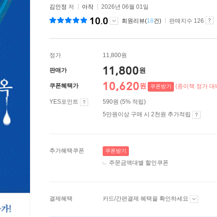
김인정
저
아작
2026년 06월 01일
10.0
회원리뷰(
18
건)
판매지수 126
정가
11,800원
11,800
원
판매가
10,620
원
쿠폰혜택가
(종이책 정가 대비
쿠폰받기
YES포인트
590원 (5% 적립)
5만원이상 구매 시 2천원 추가적립
추가혜택쿠폰
쿠폰받기
주문금액대별 할인쿠폰
결제혜택
카드/간편결제 혜택을 확인하세요