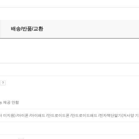
배송/반품/교환
기
능 제공 안함
니터 미지원) /아이폰 /아이패드 /안드로이드폰 /안드로이드패드 /전자책단말기(저사양 기기 