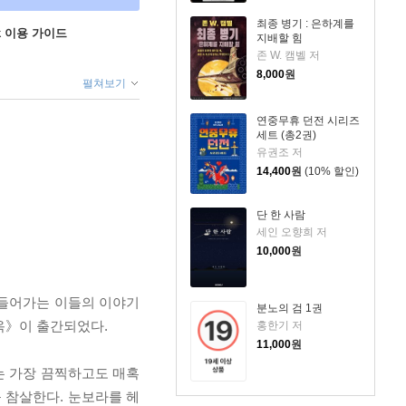
최종 병기 : 은하계를
ok 이용 가이드
지배할 힘
존 W. 캠벨 저
8,000
원
펼쳐보기
연중무휴 던전 시리즈
세트 (총2권)
유권조 저
14,400
원
(10% 할인)
단 한 사람
세인 오향희 저
10,000
원
 들어가는 이들의 이야기
분노의 검 1권
옥》이 출간되었다.
홍한기 저
11,000
원
는 가장 끔찍하고도 매혹
 참살한다. 눈보라를 헤