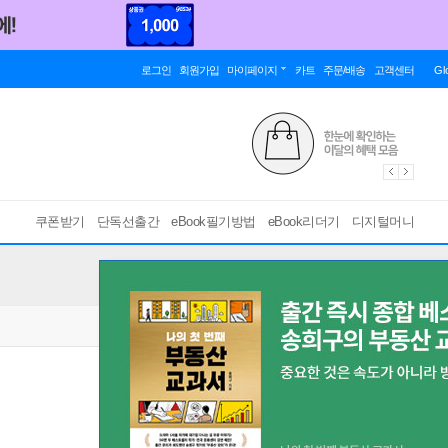
로그인
회원가입
마이페이지
카트
주문/배송
고객센터
Gl
쿠폰받기
단독선출간
eBook필기방법
eBook리더기
디지털머니