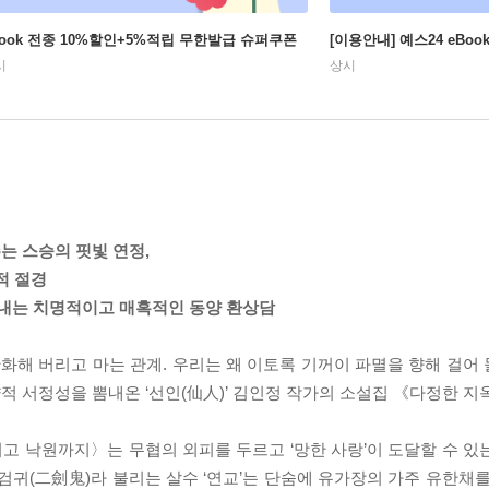
Book 전종 10%할인+5%적립 무한발급 슈퍼쿠폰
[이용안내] 예스24 eBo
시
상시
는 스승의 핏빛 연정,
적 절경
려내는 치명적이고 매혹적인 동양 환상담
산화해 버리고 마는 관계. 우리는 왜 이토록 기꺼이 파멸을 향해 걸어
 서정성을 뽐내온 ‘선인(仙人)’ 김인정 작가의 소설집 《다정한 지
고 낙원까지〉는 무협의 외피를 두르고 ‘망한 사랑’이 도달할 수 있
검귀(二劍鬼)라 불리는 살수 ‘연교’는 단숨에 유가장의 가주 유한채를