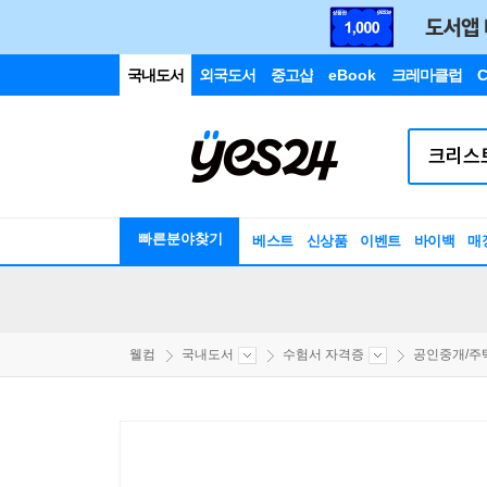
국내도서
외국도서
중고샵
eBook
크레마클럽
C
빠른분야찾기
베스트
신상품
이벤트
바이백
매
웰컴
국내도서
수험서 자격증
공인중개/주택