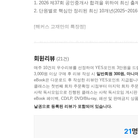
1. 2026 제37회 공인중개사 합격을 위하여 최신 
2. 단원별로 핵심만 정리된 최신 10개년(2025~2
[해커스 교재만의 특장점]
1. 최신 개정법령 및 출제경향이 반영된 최신10개년
출제경향과 비중을 바탕으로 최근 10개년(2025~2
회원리뷰
2. 난이도별 문제 구성으로 맞춤 학습이 가능하며, 
(21건)
학습 단계에 맞추어 난이도를 선택해 문제를 풀 수 있
매주 10건의 우수리뷰를 선정하여 YES포인트 3만원을 드
3,000원 이상 구매 후 리뷰 작성 시
일반회원 300원, 마니아
3. [학습계획표]를 통해 전략적인 학습 계획을 수립
eBook은 다운로드 후 작성한 리뷰만 YES포인트 지급됩니
부동산학개론 학습계획표와 자기주도 학습계획표를 활
클래스는 첫번째 회차 주문확정 시점부터 마지막 회차 주문
4. [빈출지문 노트]로 주요 빈출지문들을 한 번 더 
사락 독서모임으로 진행된 클래스는 사락 독서모임 게시판
별(*)표시한 핵심 빈출지문만 모아 구성한 ‘빈출지
eBook 페이백, CD/LP, DVD/Blu-ray, 패션 및 판매금
낱권으로 등록된 리뷰가 포함되어 있습니다.
[동차 합격을 위한 해커스만의 추가 학습 콘텐츠 - 해커스
21
명
1. 본 교재 인강