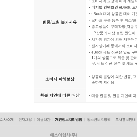
소비자의 요청에 따라 개별
디지털 컨텐츠인 eBook, 
eBook 대여 상품은 대여 기
모바일 쿠폰 등록 후 취소/환
반품/교환 불가사유
중고상품이 구매확정(자동 
LP상품의 재생 불량 원인이 기
시간의 경과에 의해 재판매가
전자상거래 등에서의 소비자
eBook 세트 상품은 일괄 
1개의 상품으로 취급 및 판매
우, 세트 상품 전부 및 세트
상품의 불량에 의한 반품, 교
소비자 피해보상
준하여 처리됨
환불 지연에 따른 배상
대금 환불 및 환불 지연에 
회사소개
인재채용
이용약관
개인정보처리방침
청소년보호정책
도서홍보안내