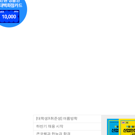
[대학생X취준생] 여름방학
하반기 채용 시작
큰코쌤과 한능검 합격