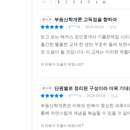
1
2
3
4
5
부동산학개론 고득점을 향하여
종이책
k*****9
2026-04-04
신고
|
|
|
믿고 보는 해커스 공인중개사 기출문제집 시리
출간한 똘똘한 교재 한 권만 꾸준히 돌려 보면
은 도움이 될 것입니다. 이 교재는 이러한 역
이 리뷰가 도움이 되었나요?
단원별로 정리된 구성이라 더욱 기
종이책
k******a
2026-04-04
신고
|
|
|
부동산학개론은 이해와 반복이 중요한 과목이라
통해 자연스럽게 개념을 복습할 수 있을 것 같
이 리뷰가 도움이 되었나요?