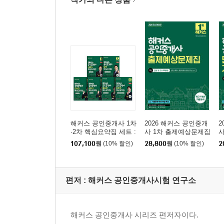
공인중개사 시험안내
출제경향분석
제1편 민법총칙
제1장 권리변동
제2장 법률행위
제3장 의사표시
제4장 법률행위의 대리(代理)
제5장 법률행위의 무효와 취소
제6장 조건과 기한
해커스 공인중개사 1차
2026 해커스 공인중개
2
·2차 핵심요약집 세트 :
사 1차 출제예상문제집
사
부동산학개론, 민법 및
민법 및 민사특별법(양
제
107,100
원
(10% 할인)
28,800
원
(10% 할인)
2
민사특별법(양민), 부동
민)
법
제2편 물권법
산공법, 부동산세법, 부
제1장 총설
동산공시법령, 공인중
개사법령 및 실무
제2장 물권의 변동
편저 :
해커스 공인중개사시험 연구소
제3장 점유권
제4장 소유권
제5장 용익물권
해커스 공인중개사 시리즈 편저자이다.