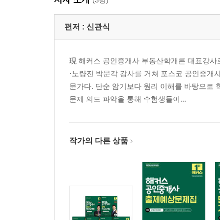
제3편 부동산시장론
제1장 부동산시장
편저 :
신관식
제2장 입지 및 공간구조론
現 해커스 공인중개사 부동산학개론 대표강사로
제4편 부동산정책론
·노량진 박문각 강사를 거쳐 포스코 공인중개사
제1장 부동산정책의 의의와 기능
문가다. 단순 암기보다 원리 이해를 바탕으로 
제2장 토지정책
문제 의도 파악을 통해 수험생들이...
제3장 주택정책
제4장 조세정책
제5편 부동산투자론
작가의 다른 상품
제1장 부동산투자분석 및 기법
제2장 부동산투자이론
제6편 부동산금융론
제1장 부동산금융
제2장 부동산증권론 및 개발금융