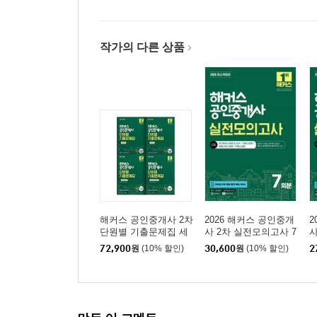
제6장 담보물권
제3편 계약법
작가의 다른 상품
제1장 계약총론
제2장 계약각론
제4편 민사특별법
제1장 주택임대차보호법
제2장 상가건물 임대차보호법
제3장 가등기담보 등에 관한 법률
제4장 집합건물의 소유 및 관리에 관한 법률
제5장 부동산 실권리자명의 등기에 관한 법률
해커스 공인중개사 2차
2026 해커스 공인중개
2
단원별 기출문제집 세
사 2차 실전모의고사 7
사
부록
트: 부동산공법, 부동산
회분
72,900
원
(10% 할인)
30,600
원
(10% 할인)
2
세법, 부동산공시법령,
빈출지문 노트
공인중개사법령 및 실
무