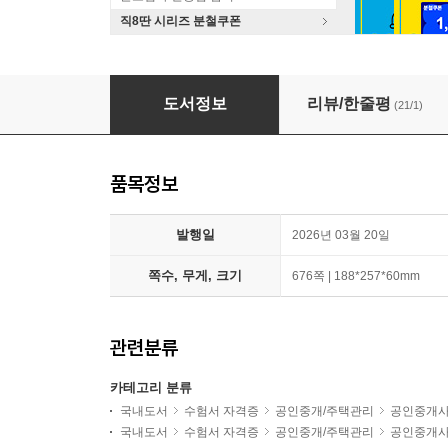
직8딴 시리즈 분철쿠폰
해커스 공인중개사 1차 단원별 기출문제집 세트:
도서정보
리뷰/한줄평
(21/1)
품목정보
발행일
2026년 03월 20일
쪽수, 무게, 크기
676쪽 | 188*257*60mm
관련분류
카테고리 분류
국내도서
수험서 자격증
공인중개/주택관리
공인중개
국내도서
수험서 자격증
공인중개/주택관리
공인중개