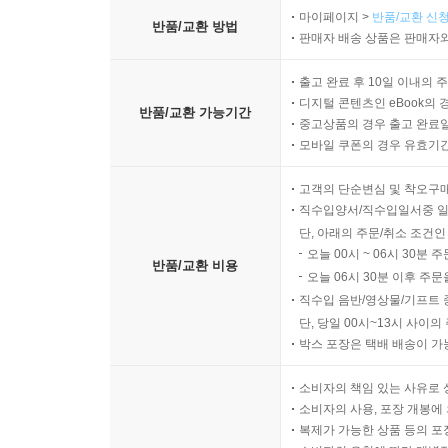
마이페이지 >
반품/교환 신청
반품/교환 방법
판매자 배송 상품은 판매자와
출고 완료 후 10일 이내의 
디지털 콘텐츠인 eBook의 
반품/교환 가능기간
중고상품의 경우 출고 완료일
모바일 쿠폰의 경우 유효기간(
고객의 단순변심 및 착오구
직수입양서/직수입일서중 일
단, 아래의 주문/취소 조건인
오늘 00시 ~ 06시 30분 
반품/교환 비용
오늘 06시 30분 이후 주문
직수입 음반/영상물/기프트 
단, 당일 00시~13시 사이
박스 포장은 택배 배송이 가
소비자의 책임 있는 사유로 
소비자의 사용, 포장 개봉에 
복제가 가능한 상품 등의 포장을 