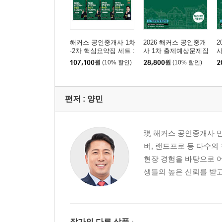
제7편 부동산개발 및 관리론
제1장 부동산이용 및 개발
해커스 공인중개사 1차
2026 해커스 공인중개
2
제2장 부동산관리
·2차 핵심요약집 세트 :
사 1차 출제예상문제집
사
부동산학개론, 민법 및
부동산학개론
제3장 부동산마케팅 및 광고
107,100
원
(10% 할인)
28,800
원
(10% 할인)
2
민사특별법(양민), 부동
산공법, 부동산세법, 부
동산공시법령, 공인중
제8편 부동산감정평가론
개사법령 및 실무
편저 :
양민
제1장 감정평가의 기초이론
제2장 감정평가의 방식
제3장 부동산가격공시제도
現 해커스 공인중개사 민
버, 랜드프로 등 다수의
부록 빈출지문 노트
현장 경험을 바탕으로 
생들의 높은 신뢰를 받고
『2026 해커스 공인중개사 1차 단원별 기출문제집 
학습계획표
이 책의 특징
공인중개사 안내
작가의 다른 상품