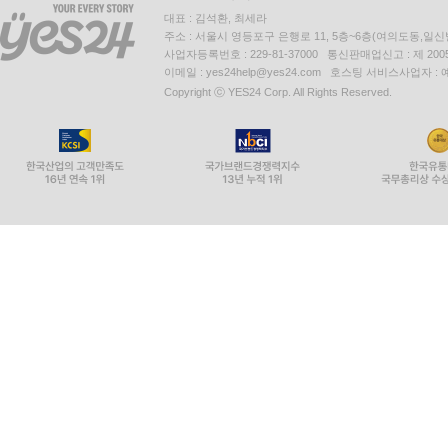
대표 : 김석환, 최세라
주소 : 서울시 영등포구 은행로 11, 5층~6층(여의도동,일신
사업자등록번호 : 229-81-37000 통신판매업신고 : 제 200
이메일 : yes24help@yes24.com 호스팅 서비스사업자 :
Copyright ⓒ YES24 Corp. All Rights Reserved.