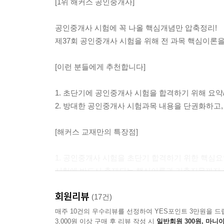
[1위 해커스 공인중개사]
제3편 도시 및 주거환경정비법
제1장 총칙
공인중개사 시험에 꼭 나올 핵심개념만 압축정리!
제2장 기본계획의 수립 및 정비구역의 지정
제37회 공인중개사 시험을 위해 전 과목 핵심이론
제3장 정비사업의 시행
제4장 비용의 부담 등
[이런 분들에게 추천합니다]
제4편 건축법
1. 초단기에 공인중개사 시험을 합격하기 위해 요
제1장 총칙
2. 방대한 공인중개사 시험과목 내용을 단권화하고,
제2장 적용범위
제3장 건축물의 건축
[해커스 교재만의 특장점]
제4장 건축물의 대지와 도로
제5장 건축물의 구조 및 재료
1. 공인중개사 시험을 초단기 합격하기 위한 핵심
제6장 지역/지구의 건축물
시험에 반드시 출제되는 핵심이론과 기출지문까지 
제7장 특별건축구역 등
제8장 건축협정 및 결합건축
회원리뷰
2. [최신 개정법령] 및 최근 [7개년 공인중개사 시험
(17건)
제9장 보칙 및 벌칙
최신 개정법령 반영과 7개년 출제경향을 상세히 분석
매주 10건의 우수리뷰를 선정하여 YES포인트 3만원을 드
3,000원 이상 구매 후 리뷰 작성 시
일반회원 300원, 마니아