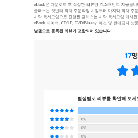
제5편 주택법
eBook은 다운로드 후 작성한 리뷰만 YES포인트 지급됩니
3. 7개년 출제비중의 강약에 따른 핵심이론 압축정리
제1장 총칙
클래스는 첫번째 회차 주문확정 시점부터 마지막 회차 주문
7개년 공인중개사 기출문제를 분석하여 출제 가
사락 독서모임으로 진행된 클래스는 사락 독서모임 게시판
제2장 주택의 건설 등
출제되는 부분에는 [빈출] 표시, [빈출개념 TOP3
eBook 페이백, CD/LP, DVD/Blu-ray, 패션 및 판매금
제3장 주택의 공급
낱권으로 등록된 리뷰가 포함되어 있습니다.
제4장 리모델링
4. 이해를 돕고 학습방향을 잡아주는 친절한 학습
제5장 보칙 및 벌칙
압축된 요약이론의 이해를 돕고 학습의 길잡이가 되어
17
명
되는 [암기/개념PLUS], 보충설명이나 용어 설명의
제6편 농지법
제1장 총칙
5. 체계적이고 전략적인 학습을 위한 [7일완성 학습
제2장 농지의 소유
7일 내에 전 과목을 1회독할 수 있는 7일완성
제3장 농지의 이용
체계적이고 전략적으로 공부할 수 있습니다.
제4장 농지의 보전 등
별점별로 리뷰를 확인해 보세
[공인중개사 합격을 위한 해커스만의 추가 학습 콘텐츠 - 
『2026 해커스 공인중개사 홍승한 핵심요약집 2차
이 책의 구성
본 교재 인강
0%
공인중개사 시험안내
0%
목차
[공인중개사 1위 해커스] 한경비즈니스 선정 202
0%