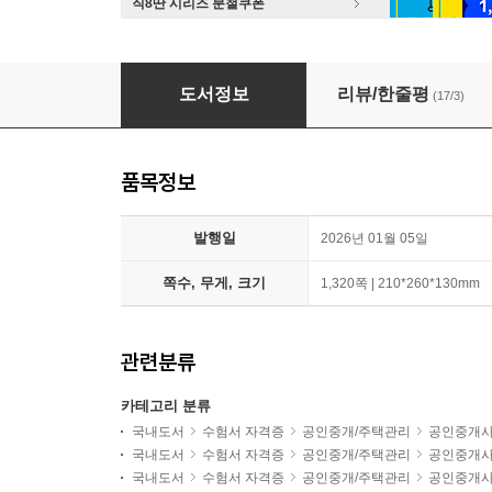
직8딴 시리즈 분철쿠폰
해커스 공인중개사 1차·2차 핵심요약집 세트 :
도서정보
리뷰/한줄평
(17/3)
품목정보
발행일
2026년 01월 05일
쪽수, 무게, 크기
1,320쪽 | 210*260*130mm
관련분류
카테고리 분류
국내도서
수험서 자격증
공인중개/주택관리
공인중개
국내도서
수험서 자격증
공인중개/주택관리
공인중개
국내도서
수험서 자격증
공인중개/주택관리
공인중개