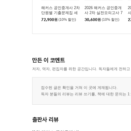
해커스 공인중개사 2차
2026 해커스 공인중개
2
단원별 기출문제집 세
사 2차 실전모의고사 7
사
제1편 국토의 계획 및 이용에 관한 법률
트: 부동산공법, 부동산
회분
72,900
원
(10% 할인)
30,600
원
(10% 할인)
2
제1장 총칙
세법, 부동산공시법령,
공인중개사법령 및 실
제2장 광역도시계획
무
제3장 도시/군기본계획
제4장 도시/군관리계획
제5장 용도지역/용도지구/용도구역
제6장 도시/군계획시설
만든 이 코멘트
제7장 지구단위계획
저자, 역자, 편집자를 위한 공간입니다. 독자들에게 전하고
제8장 개발행위의 허가 등
제9장 보칙 및 벌칙
접수된 글은 확인을 거쳐 이 곳에 게재됩니다.
독자 분들의 리뷰는 리뷰 쓰기를, 책에 대한 문의는 1:
제2편 도시개발법
제1장 도시개발구역의 지정 등
제2장 도시개발사업의 시행
출판사 리뷰
제3장 비용부담 등