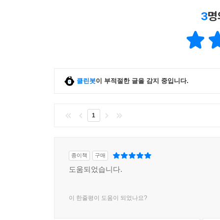
이 책의 구성
3
명
공인중개사 시험안내
목차
학습플랜
출제경향분석
제1편 조세총론
클린봇
이 부적절한 글을 감지 중입니다.
제1장 조세의 기초이론
제2장 납세의무의 성립/확정/소멸
1
제3장 조세와 다른 채권의 관계
제4장 조세의 불복제도 및 서류의 송달
종이책
구매
제2편 지방세
도움되었습니다.
제1장 취득세
제2장 등록면허세
제3장 재산세
이 한줄평이 도움이 되었나요?
제4장 기타 지방세