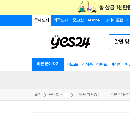
국내도서
외국도서
중고샵
eBook
크레마클럽
C
빠른분야찾기
베스트
신상품
이벤트
바이백
매
웰컴
국내도서
수험서 자격증
공인중개/주택