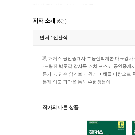
제1장 부동산의 수요/공급이론
제2장 부동산의 경기변동
저자 소개
(6명)
제3편 부동산시장론
제1장 부동산시장
편저 :
신관식
제2장 입지 및 공간구조론
現 해커스 공인중개사 부동산학개론 대표강사로
제4편 부동산정책론
·노량진 박문각 강사를 거쳐 포스코 공인중개사
제1장 부동산정책의 의의와 기능
문가다. 단순 암기보다 원리 이해를 바탕으로 
제2장 토지정책
문제 의도 파악을 통해 수험생들이...
제3장 주택정책
제4장 조세정책
제5편 부동산투자론
작가의 다른 상품
제1장 부동산투자분석 및 기법
제2장 부동산투자이론