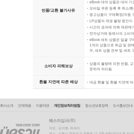
eBook 대여 상품은 대여 기
모바일 쿠폰 등록 후 취소/환
반품/교환 불가사유
중고상품이 구매확정(자동 
LP상품의 재생 불량 원인이 기
시간의 경과에 의해 재판매가
전자상거래 등에서의 소비자
eBook 세트 상품은 일괄 
1개의 상품으로 취급 및 판매
우, 세트 상품 전부 및 세트
상품의 불량에 의한 반품, 교
소비자 피해보상
준하여 처리됨
환불 지연에 따른 배상
대금 환불 및 환불 지연에 
회사소개
인재채용
이용약관
개인정보처리방침
청소년보호정책
도서홍보안내
대표 : 김석환, 최세라
주소 : 서울시 영등포구 은행로 11, 5층~6층(여의도동,일신