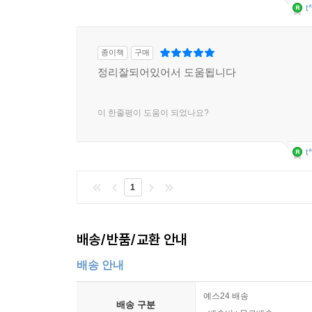
t
제3편 국세
제1장 종합부동산세
종이책
구매
제2장 소득세 총설
정리잘되어있어서 도움됩니다
제3장 양도소득세
이 한줄평이 도움이 되었나요?
t
1
배송/반품/교환 안내
배송 안내
예스24 배송
배송 구분