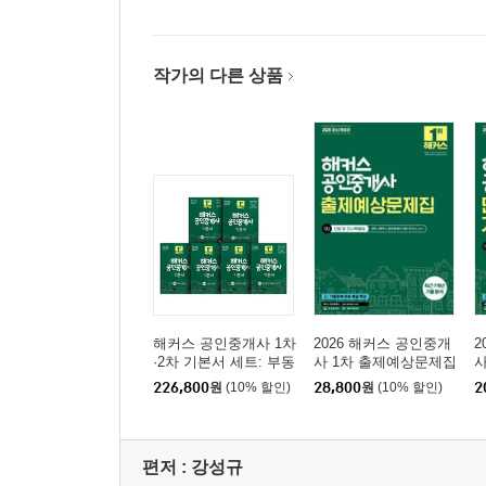
목차
학습플랜
출제경향분석
작가의 다른 상품
제1편 공인중개사법령
제1장 총칙
제2장 공인중개사 제도
제3장 중개사무소의 개설등록
제4장 중개업무
제5장 중개계약 및 부동산거래정보망
제6장 개업공인중개사 등의 의무
제7장 중개보수 및 실비
제8장 교육 및 업무위탁, 포상금 제도
해커스 공인중개사 1차
2026 해커스 공인중개
2
·2차 기본서 세트: 부동
사 1차 출제예상문제집
사
제9장 공인중개사협회
산학개론, 민법 및 민사
민법 및 민사특별법(양
제
226,800
원
(10% 할인)
28,800
원
(10% 할인)
2
특별법(양민), 부동산공
민)
법
제10장 지도/감독 및 벌칙
법, 부동산세법, 부동산
공시법령, 공인중개사
법령 및 실무
제2편 부동산 거래신고 등에 관한 법령
편저 :
강성규
제1장 부동산거래신고제도