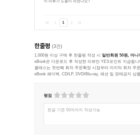
이 리뷰가 도움이 되었나요?
제3장 점유권
제4장 소유권
제5장 용익물권
1
제6장 담보물권
한줄평
제3편 계약법
(3건)
제1장 계약총론
1,000원 이상 구매 후 한줄평 작성 시
일반회원 50원, 마니
제2장 계약각론
eBook은 다운로드 후 작성한 리뷰만 YES포인트 지급됩니
클래스는 첫번째 회차 주문확정 시점부터 마지막 회차 주문
eBook 페이백, CD/LP, DVD/Blu-ray, 패션 및 판매금
제4편 민사특별법
제1장 주택임대차보호법
제2장 상가건물 임대차보호법
평점
제3장 가등기담보 등에 관한 법률
한글 기준 50자까지 작성가능
제4장 집합건물의 소유 및 관리에 관한 법률
제5장 부동산 실권리자명의 등기에 관한 법률
『2026 해커스 공인중개사 강성규 핵심요약집 2차