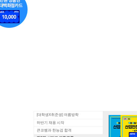
[대학생X취준생] 여름방학
하반기 채용 시작
큰코쌤과 한능검 합격