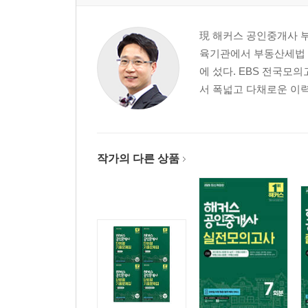
제2장 주택임대차계약의 신고
제3장 외국인 등의 부동산취득 등에 관한 특례
現 해커스 공인중개사 부
제4장 토지거래허가제도
육기관에서 부동산세법 
제5장 포상금 및 지가동향 조사 등
에 섰다. EBS 전국모
서 폭넓고 다채로운 이력
제3편 중개실무
제1장 중개의뢰접수 및 중개계약
제2장 중개대상물의 조사/확인
작가의 다른 상품
제3장 중개활동과 전자계약시스템
제4장 개별적 중개실무
『2026 해커스 공인중개사 한종민 핵심요약집 2차
이 책의 구성
공인중개사 시험안내
목차
학습플랜
출제경향분석