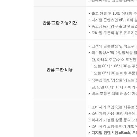
판매자 배송 상품은 판매자와
출고 완료 후 10일 이내의 
디지털 콘텐츠인 eBook의 
반품/교환 가능기간
중고상품의 경우 출고 완료일
모바일 쿠폰의 경우 유효기간(
고객의 단순변심 및 착오구
직수입양서/직수입일서중 일
단, 아래의 주문/취소 조건인
오늘 00시 ~ 06시 30분 
반품/교환 비용
오늘 06시 30분 이후 주문
직수입 음반/영상물/기프트 
단, 당일 00시~13시 사이
박스 포장은 택배 배송이 가
소비자의 책임 있는 사유로 
소비자의 사용, 포장 개봉에 
복제가 가능한 상품 등의 포장을 
소비자의 요청에 따라 개별
디지털 컨텐츠인 eBook, 