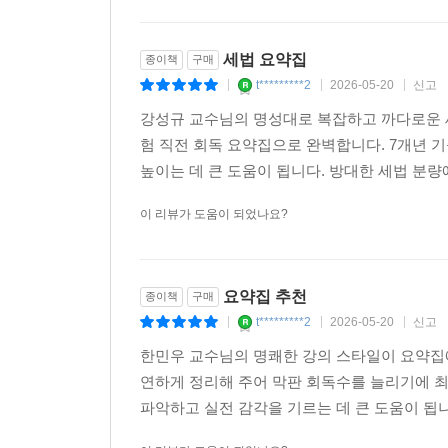
이 책의 구성
공인중개사 시험안내
세법 요약집
종이책
구매
목차
t*********2
2026-05-20
신고
|
|
|
학습플랜
강성규 교수님의 명성대로 복잡하고 까다로운 
출제경향분석
험 직전 회독 요약집으로 완벽합니다. 7개년 
높이는 데 큰 도움이 됩니다. 방대한 세법 분량
제1편 민법총칙
제1장 권리변동
이 리뷰가 도움이 되었나요?
제2장 법률행위
제3장 의사표시
제4장 법률행위의 대리(代理)
요약집 추천
종이책
구매
제5장 법률행위의 무효와 취소
t*********2
2026-05-20
신고
|
|
|
제6장 조건과 기한
한민우 교수님의 명쾌한 강의 스타일이 요약집
연하게 정리해 주어 막판 회독수를 늘리기에 최
제2편 물권법
파악하고 실전 감각을 기르는 데 큰 도움이 됩니다
제1장 총설
제2장 물권의 변동