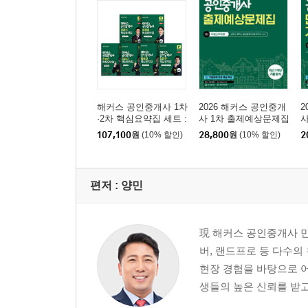
제6편 부동산금융론
제1장 부동산금융
제2장 부동산증권론 및 개발금융
제7편 부동산개발 및 관리론
제1장 부동산이용 및 개발
해커스 공인중개사 1차
2026 해커스 공인중개
2
제2장 부동산관리
·2차 핵심요약집 세트 :
사 1차 출제예상문제집
사
부동산학개론, 민법 및
부동산학개론
제3장 부동산마케팅 및 광고
107,100
원
(10% 할인)
28,800
원
(10% 할인)
2
민사특별법(채희대), 부
동산공법, 부동산세법,
부동산공시법령, 공인
제8편 부동산감정평가론
중개사법령 및 실무
편저 :
양민
제1장 감정평가의 기초이론
제2장 감정평가의 방식
제3장 부동산가격공시제도
現 해커스 공인중개사 민
버, 랜드프로 등 다수의
『2026 해커스 공인중개사 한민우 핵심요약집 2차
현장 경험을 바탕으로 
이 책의 구성
생들의 높은 신뢰를 받고
공인중개사 시험안내