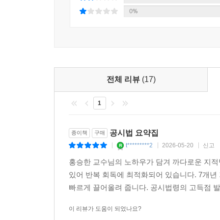
학습플랜
0%
출제경향분석
제1편 공간정보의 구축 및 관리 등에 관한 법률
제1장 총칙
제2장 토지의 등록
제3장 지적공부
전체 리뷰
(17)
제4장 토지의 이동 및 지적정리
제5장 지적측량
1
제2편 부동산등기법
공시법 요약집
종이책
구매
제1장 총칙
t*********2
2026-05-20
신고
|
|
|
제2장 등기기관과 설비
홍승한 교수님의 노하우가 담겨 까다로운 지적
제3장 등기절차 총론
있어 반복 회독에 최적화되어 있습니다. 7개년
제4장 표시에 관한 등기
빠르게 끌어올려 줍니다. 공시법령의 고득점 
제5장 권리에 관한 등기
이 리뷰가 도움이 되었나요?
『2026 해커스 공인중개사 양민 핵심요약집 1차 민