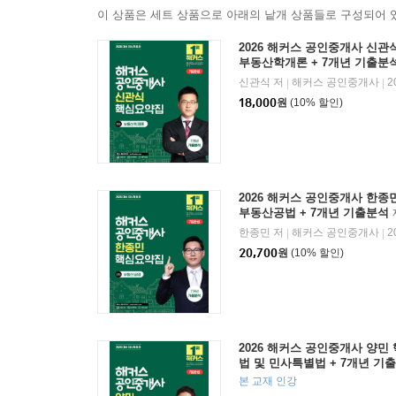
이 상품은 세트 상품으로 아래의 낱개 상품들로 구성되어 
2026 해커스 공인중개사 신관
부동산학개론 + 7개년 기출분
사 1차 시험 대비
신관식 저
해커스 공인중개사
2
|
|
18,000
원
(10% 할인)
2026 해커스 공인중개사 한종
부동산공법 + 7개년 기출분석
차 시험 대비
한종민 저
해커스 공인중개사
2
|
|
20,700
원
(10% 할인)
2026 해커스 공인중개사 양민
법 및 민사특별법 + 7개년 기
개사 1차 시험 대비
본 교재 인강