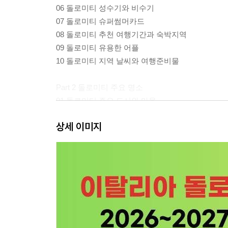
06 돌로미티 성수기와 비수기
07 돌로미티 슈퍼썸머카드
08 돌로미티 추천 여행기간과 숙박지역
09 돌로미티 유용한 어플
10 돌로미티 지역 날씨와 여행준비물
Part 2 돌로미티 주요 명소
01 돌로미티 주요 도시와 마을
02 돌로미티 주요 하이킹 코스
상세 이미지
03 돌로미티 주요 호수
04 돌로미티 주요 산장
05 돌로미티 주요 파소
Part 3 돌로미티 즐기기
01 돌로미티 거점 도시와 마을 즐기기
· 코르티나 담페초 Cortina d'Ampezzo
· 오르티세이 Ortisei(Urtijei)