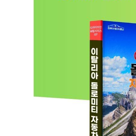
· 카나자이 Canazei
· 볼차노 Bolzano - 레논 어스 피라미드 Renon Earth 
· 산타막달레나 Santa Maddalena(Val di Funes)
02 돌로미티 케이블카와 하이킹 즐기기
· 트레 치메 디 라바레도 Tre Cime di Lavaredo
· 카디니 디 미수리나 Cadini di Misurina
· 라가주오이 Lagazuoi
· 친퀘 토리 Cinque Torri
· 치마 토파나 Cima Tofana
· 세체다 Seceda
· 알페 디 시우시 Alpe di Siusi
· 사쏘룽고 Sassolungo
· 사스 포르도이 Sass Pordoi
· 마르몰라다 Marmolada
· 로젠가르텐 Rosengarten
· 참페디에 Ciampedie