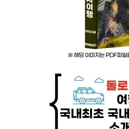
· 치몬 델라 팔라 Cimon della Pala
· 펀 봅 Fun Bob
03 돌로미티 호수 즐기기
· 카레짜 호수 Lago di Carezza
· 브라이에스 호수 Lago di Braies
· 미수리나 호수 Lago di Misurina
· 소라피스 호수 Lago di Sorapis
· 페다이아 호수 Lago di Fedaia
· 도비아코 호수 Lago di Dobbiaco
· 란드로 호수 Lago di Landro
· 안트로노 호수 Lago di Antorno
04 돌로미티 드라이브하기
· 파소 포르도이 Passo Pordoi
· 파소 셀라 Passo Sella
· 파소 가르데나 Passo Gardena
· 파소 팔자레고 Passo Falzarego