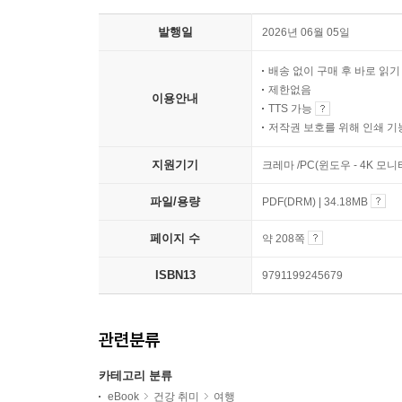
발행일
2026년 06월 05일
배송 없이 구매 후 바로 읽
제한없음
이용안내
TTS 가능
저작권 보호를 위해 인쇄 기
지원기기
크레마 /PC(윈도우 - 4K 모
파일/용량
PDF(DRM) | 34.18MB
페이지 수
약 208쪽
ISBN13
9791199245679
관련분류
카테고리 분류
eBook
건강 취미
여행