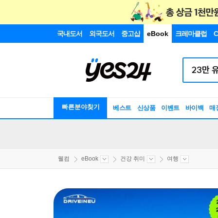
국내도서
외국도서
중고샵
eBook
크레마클럽
C
빠른분야찾기
베스트
신상품
이벤트
바이백
매
웰컴
eBook
건강 취미
여행