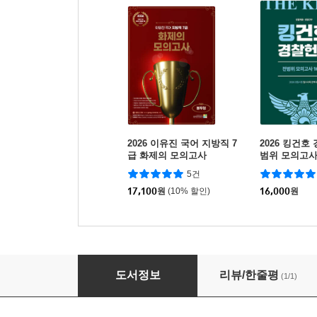
2026 이유진 국어 지방직 7
2026 킹건호
급 화제의 모의고사
범위 모의고사 
대비]
5건
17,100
원
(10% 할인)
16,000
원
2026 전효진 헌법 전범위 모의고사
도서정보
리뷰/한줄평
(1/1)