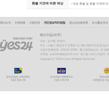
환불 지연에 따른 배상
대금 환불 및 환불 지연에 
회사소개
인재채용
이용약관
개인정보처리방침
청소년보호정책
도서홍보안내
대표 : 김석환, 최세라
주소 : 서울시 영등포구 은행로 11, 5층~6층(여의도동,일신
사업자등록번호 : 229-81-37000 통신판매업신고 : 제 200
이메일 : yes24help@yes24.com 호스팅 서비스사업자 :
Copyright ⓒ YES24 Corp. All Rights Reserved.