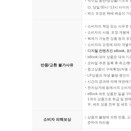
직수입 음반/영상물/기프트 
단, 당일 00시~13시 사이
박스 포장은 택배 배송이 가
소비자의 책임 있는 사유로 
소비자의 사용, 포장 개봉에 
복제가 가능한 상품 등의 포장을 
소비자의 요청에 따라 개별
디지털 컨텐츠인 eBook, 
eBook 대여 상품은 대여 기
모바일 쿠폰 등록 후 취소/환
반품/교환 불가사유
중고상품이 구매확정(자동 
LP상품의 재생 불량 원인이 기
시간의 경과에 의해 재판매가
전자상거래 등에서의 소비자
eBook 세트 상품은 일괄 
1개의 상품으로 취급 및 판매
우, 세트 상품 전부 및 세트
상품의 불량에 의한 반품, 교
소비자 피해보상
준하여 처리됨