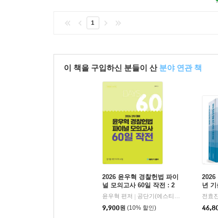
1
이 책을 구입하신 분들이 산
분야 연관 책
2026 윤우혁 경찰헌법 파이
202
널 모의고사 60일 작전 : 2
년 
차 대비
윤우혁 편저
공단기(에스티유니타스)
전효진
|
9,900
원
(10% 할인)
46,8