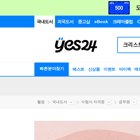
국내도서
외국도서
중고샵
eBook
크레마클럽
C
빠른분야찾기
베스트
신상품
이벤트
바이백
매
웰컴
국내도서
수험서 자격증
공무원