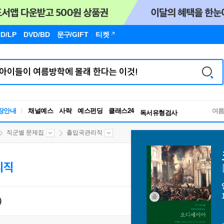
D/LP
DVD/BD
문구
/GIFT
티켓
독서유형검사
RBTI Lab
장안내
채널예스
사락
예스펀딩
클래스24
독서유형검사
여
직군별 문제집
출입국관리직
리직
)