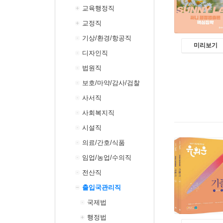
교육행정직
교정직
기상/환경/항공직
미리보기
디자인직
법원직
보호/마약/감사/검찰
사서직
사회복지직
시설직
의료/간호/식품
임업/농업/수의직
전산직
출입국관리직
국제법
행정법