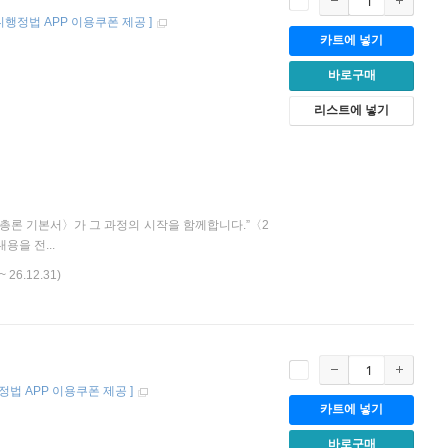
써니행정법 APP 이용쿠폰 제공
]
카트에 넣기
바로구매
리스트에 넣기
법총론 기본서〉가 그 과정의 시작을 함께합니다.”〈2
을 전...
~ 26.12.31)
행정법 APP 이용쿠폰 제공
]
카트에 넣기
바로구매