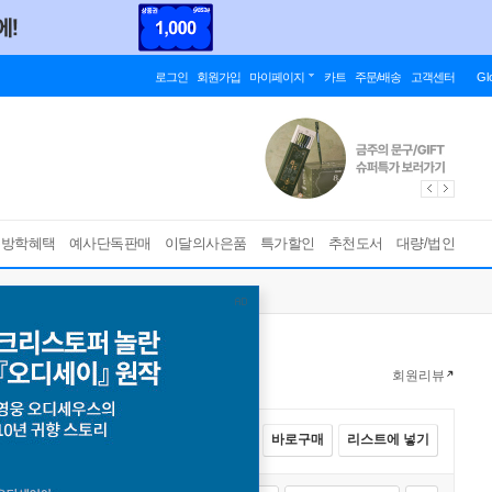
로그인
회원가입
마이페이지
카트
주문/배송
고객센터
Gl
름방학혜택
예사단독판매
이달의사은품
특가할인
추천도서
대량/법인
회원리뷰
전체선택
카트에 넣기
바로구매
리스트에 넣기