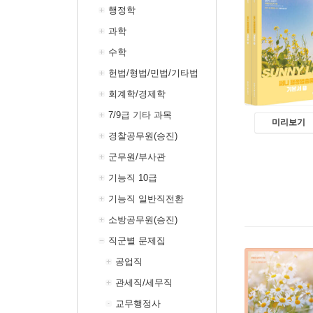
행정학
과학
수학
헌법/형법/민법/기타법
회계학/경제학
7/9급 기타 과목
미리보기
경찰공무원(승진)
군무원/부사관
기능직 10급
기능직 일반직전환
소방공무원(승진)
직군별 문제집
공업직
관세직/세무직
교무행정사