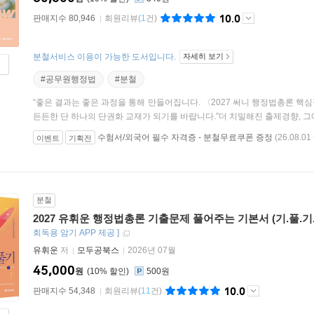
10.0
판매지수 80,946
회원리뷰
(
1
건)
분철서비스 이용이 가능한 도서입니다.
자세히 보기
#공무원행정법
#분철
“좋은 결과는 좋은 과정을 통해 만들어집니다. 〈2027 써니 행정법총론 
든든한 단 하나의 단권화 교재가 되기를 바랍니다.”더 치밀해진 출제경향, 그에 
수험서/외국어 필수 자격증 - 분철무료쿠폰 증정
(26.08.01 
이벤트
기획전
분철
2027 유휘운 행정법총론 기출문제 풀어주는 기본서 (기.풀.기.
회독용 암기 APP 제공
]
유휘운
저
모두공북스
2026년 07월
45,000
원
10
%
500원
10.0
판매지수 54,348
회원리뷰
(
11
건)