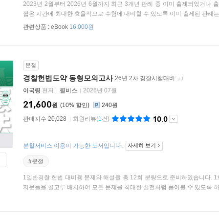
2023년 2월부터 2026년 6월까지 최근 3개년 판례 중 이미 출제되었거
짧은 시간에 최대한 효율적으로 수험에 대비할 수 있도록 이미 출제된 판례는 
관련상품 :
eBook
16,000원
분철
경찰헌법도약 동형모의고사
26년 2차 경찰시험대비
이국령
편저
윌비스
2026년 07월
21,600
원
10
%
240원
10.0
판매지수 20,028
회원리뷰
(
1
건)
분철서비스 이용이 가능한 도서입니다.
자세히 보기
#분철
1일반경찰 헌법 대비용 문제와 해설을 총 12회 분량으로 준비하였습니다. 
지문들을 골고루 배치하여 모든 문제를 최대한 실전처럼 풀어볼 수 있도록 하였습