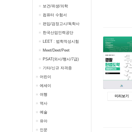
보건/위생/의학
컴퓨터 수험서
편입/검정고시/독학사
한국산업인력공단
LEET : 법학적성시험
Meet/Deet/Peet
PSAT(외시/행시/7급)
기타/신규 자격증
어린이
에세이
여행
미리보기
역사
예술
유아
인문