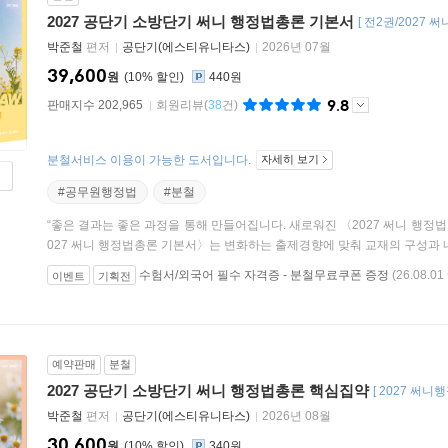
2027 공단기 소방단기 써니 행정법총론 기본서
[
전2권/2027 
박준철
편저
공단기(에스티유니타스)
2026년 07월
39,600
원
10
%
440원
9.8
판매지수 202,965
회원리뷰
(
38
건)
분철서비스 이용이 가능한 도서입니다.
자세히 보기
#공무원행정법
#분철
“좋은 결과는 좋은 과정을 통해 만들어집니다. 새로워진 〈2027 써니 행정
027 써니 행정법총론 기본서〉는 변화하는 출제경향에 맞춰 교재의 구성과 내용
수험서/외국어 필수 자격증 - 분철무료쿠폰 증정
(26.08.01 
이벤트
기획전
예약판매
분철
2027 공단기 소방단기 써니 행정법총론 핵심집약
[
2027 써니
박준철
편저
공단기(에스티유니타스)
2026년 08월
30,600
원
10
%
340원