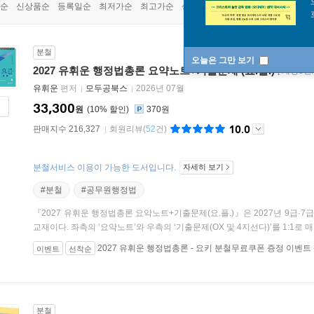
순
신상품순
등록일순
최저가순
최고가순
상품명순
분철
오늘은 그만 보기
2027 유휘운 행정법총론 요약노트+기출문제 (요.플.)
[
개정6판/
유휘운
편저
모두공북스
2026년 07월
33,300
원
10
%
370원
10.0
판매지수 216,327
회원리뷰
(
52
건)
분철서비스 이용이 가능한 도서입니다.
자세히 보기
#분철
#공무원행정법
『2027 유휘운 행정법총론 요약노트+기출문제(요.플.)』은 2027년 9급·7
교재이다. 좌측의 ‘요약노트’와 우측의 ‘기출문제(OX 및 4지선다)’를 1:1로 매칭
2027 유휘운 행정법총론 - 요키 분철무료쿠폰 증정 이벤트
이벤트
선착순
분철