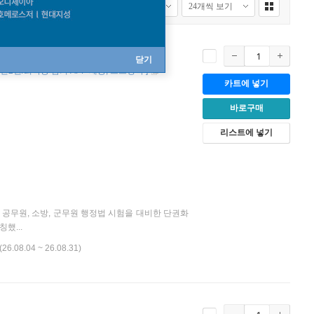
닫기
전2권/회독용 암기 APP 제공
스프링북
]
카트에 넣기
바로구매
리스트에 넣기
급 공무원, 소방, 군무원 행정법 시험을 대비한 단권화
했...
(26.08.04 ~ 26.08.31)