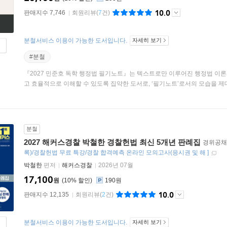
10.0
판매지수 7,746
회원리뷰
(
7
건)
분철서비스 이용이 가능한 도서입니다.
자세히 보기
#분철
『2027 민준호 독학 행정법 필기노트』는 텍스트로만 이루어진 행정법 이
고 효율적으로 이해할 수 있도록 집약한 도서로, ‘필기노트’로서의 모습을 제대로
분철
2027 해커스경찰 박철한 경찰헌법 최신 5개년 판례집
경위공채
록)/경찰헌법 무료 특강/경찰 합격예측 온라인 모의고사(응시권 및 해
]
박철한
편저
해커스경찰
2026년 07월
17,100
원
10
%
190원
10.0
판매지수 12,135
회원리뷰
(
2
건)
분철서비스 이용이 가능한 도서입니다.
자세히 보기