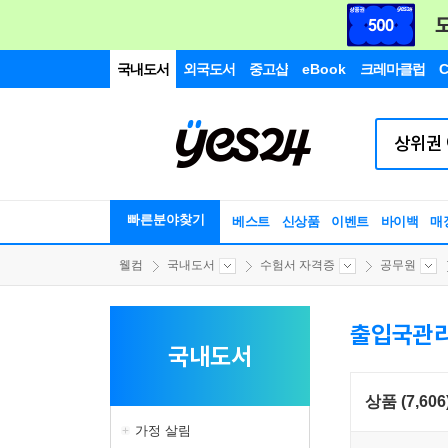
국내도서
외국도서
중고샵
eBook
크레마클럽
C
빠른분야찾기
베스트
신상품
이벤트
바이백
매
웰컴
국내도서
수험서 자격증
공무원
출입국관
국내도서
상품 (7,606
가정 살림