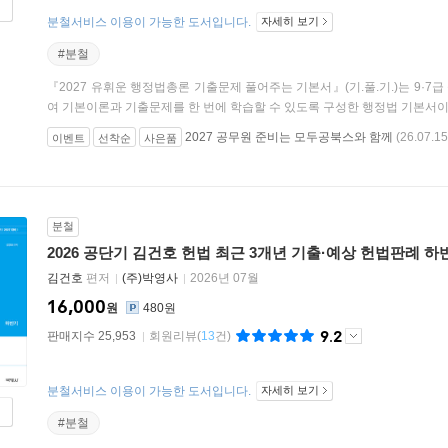
분철서비스 이용이 가능한 도서입니다.
자세히 보기
#분철
『2027 유휘운 행정법총론 기출문제 풀어주는 기본서』(기.풀.기.)는 9·7급
여 기본이론과 기출문제를 한 번에 학습할 수 있도록 구성한 행정법 기본서이다.
2027 공무원 준비는 모두공북스와 함께
(26.07.15
이벤트
선착순
사은품
분철
2026 공단기 김건호 헌법 최근 3개년 기출·예상 헌법판례 하
김건호
편저
(주)박영사
2026년 07월
16,000
원
480원
9.2
판매지수 25,953
회원리뷰
(
13
건)
분철서비스 이용이 가능한 도서입니다.
자세히 보기
#분철