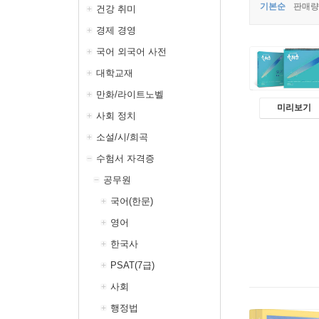
기본순
판매량
건강 취미
경제 경영
국어 외국어 사전
대학교재
만화/라이트노벨
미리보기
사회 정치
소설/시/희곡
수험서 자격증
공무원
국어(한문)
영어
한국사
PSAT(7급)
사회
행정법