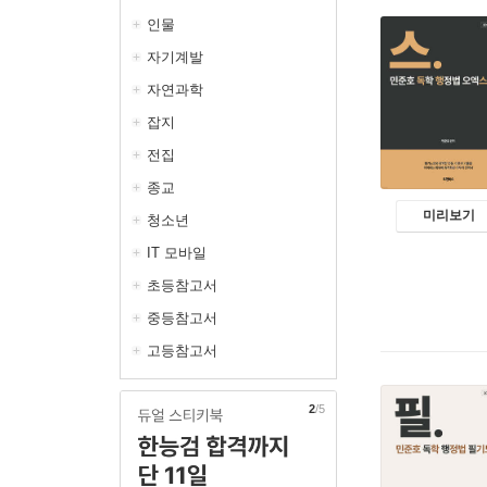
인물
자기계발
자연과학
잡지
전집
종교
미리보기
청소년
IT 모바일
초등참고서
중등참고서
고등참고서
3
/5