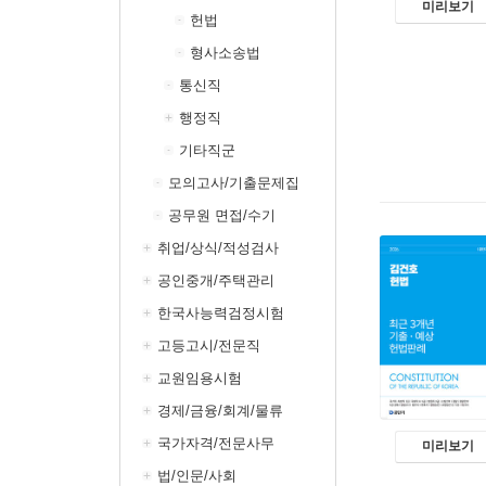
미리보기
헌법
형사소송법
통신직
행정직
기타직군
모의고사/기출문제집
공무원 면접/수기
취업/상식/적성검사
공인중개/주택관리
한국사능력검정시험
고등고시/전문직
교원임용시험
경제/금융/회계/물류
국가자격/전문사무
미리보기
법/인문/사회