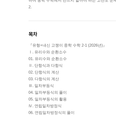
하여 중학 수학에서 반드시 알아야 하는 고난도 문
2.
목차
『유형+내신 고쟁이 중학 수학 2-1 (2026년)』
Ⅰ. 유리수와 순환소수
01. 유리수와 순환소수
Ⅱ. 단항식과 다항식
02. 단항식의 계산
03. 다항식의 계산
Ⅲ. 일차부등식
04. 일차부등식의 풀이
05. 일차부등식의 활용
Ⅳ. 연립일차방정식
06. 연립일차방정식의 풀이