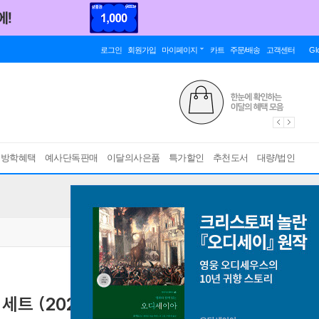
로그인
회원가입
마이페이지
카트
주문/배송
고객센터
Gl
름방학혜택
예사단독판매
이달의사은품
특가할인
추천도서
대량/법인
세트 (2026년)
[ 2권, 2022 개정 교육과정 ]