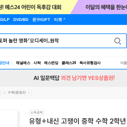
D/LP
DVD/BD
문구
/GIFT
티켓
장안내
채널예스
사락
예스펀딩
클래스24
독서유형검사
여
RBTI Lab
독서유형검사
AI 일문백답
의견 남기면 YES상품권!
수학(중등2)
소득공제
유형+내신 고쟁이 중학 수학 2학년 