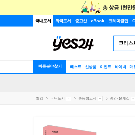
국내도서
외국도서
중고샵
eBook
크레마클럽
C
빠른분야찾기
베스트
신상품
이벤트
바이백
매
웰컴
국내도서
중등참고서
중2 - 문제집