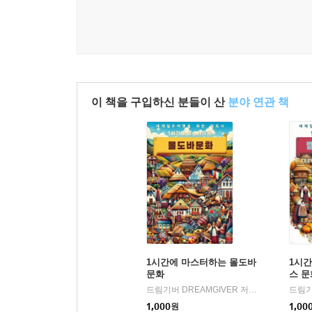
이 책을 구입하신 분들이 산
분야 연관 책
1시간에 마스터하는 몰도바
1시
문화
스 문
드림기버 DREAMGIVER 저
플레이월드주
|
1,000
원
1,00