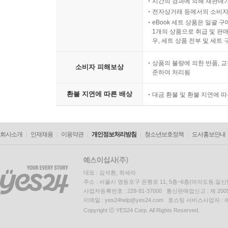
시간의 경과에 의해 재판매가
전자상거래 등에서의 소비자
eBook 세트 상품은 일괄 
1개의 상품으로 취급 및 판매
우, 세트 상품 전부 및 세트
상품의 불량에 의한 반품, 교
소비자 피해보상
준하여 처리됨
환불 지연에 따른 배상
대금 환불 및 환불 지연에 
회사소개
인재채용
이용약관
개인정보처리방침
청소년보호정책
도서홍보안내
대표 : 김석환, 최세라
주소 : 서울시 영등포구 은행로 11, 5층~6층(여의도동,일신
사업자등록번호 : 229-81-37000 통신판매업신고 : 제 200
이메일 : yes24help@yes24.com 호스팅 서비스사업자 :
Copyright ⓒ YES24 Corp. All Rights Reserved.