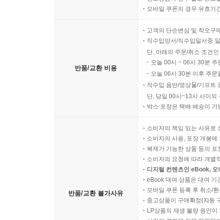
모바일 쿠폰의 경우 유효기간(
고객의 단순변심 및 착오구
직수입양서/직수입일서중 일
단, 아래의 주문/취소 조건인
오늘 00시 ~ 06시 30분 
반품/교환 비용
오늘 06시 30분 이후 주문
직수입 음반/영상물/기프트 
단, 당일 00시~13시 사이
박스 포장은 택배 배송이 가
소비자의 책임 있는 사유로 
소비자의 사용, 포장 개봉에 
복제가 가능한 상품 등의 포장을 
소비자의 요청에 따라 개별
디지털 컨텐츠인 eBook, 
eBook 대여 상품은 대여 기
모바일 쿠폰 등록 후 취소/환
반품/교환 불가사유
중고상품이 구매확정(자동 
LP상품의 재생 불량 원인이 기