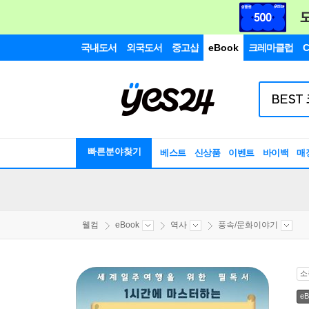
국내도서
외국도서
중고샵
eBook
크레마클럽
C
빠른분야찾기
베스트
신상품
이벤트
바이백
매
웰컴
eBook
역사
풍속/문화이야기
소
eB