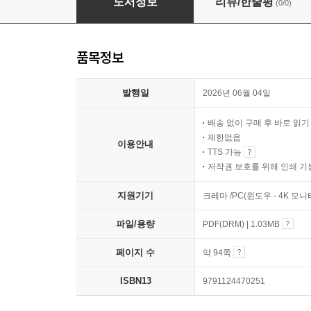
도서정보
리뷰/한줄평
(0/0)
품목정보
발행일
2026년 06월 04일
배송 없이 구매 후 바로 읽
제한없음
이용안내
TTS 가능
저작권 보호를 위해 인쇄 기
지원기기
크레마 /PC(윈도우 - 4K 모
파일/용량
PDF(DRM) | 1.03MB
페이지 수
약 94쪽
ISBN13
9791124470251