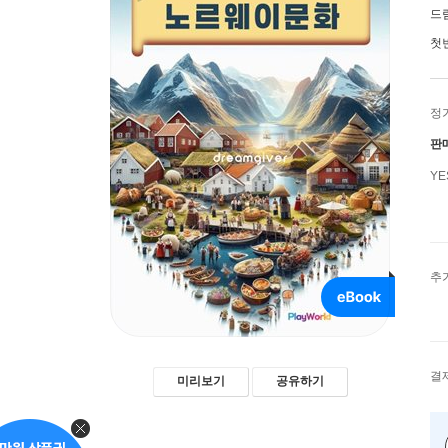
드림
첫
정
판
Y
추
결
미리보기
공유하기