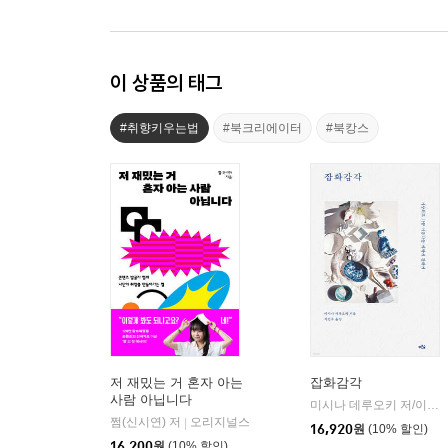
이 상품의 태그
#취향키우는법
#북크리에이터
#북캉스
저 재밌는 거 혼자 아는
잡화감각
사람 아닙니다
미시나 데루오키 저/이건우 역
쩜(신시연) 저
오리지널스
|
16,920
원
(10% 할인)
16,200
원
(10% 할인)