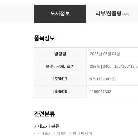
저 재밌는 거 혼자 아는 사람 아닙니다
도서정보
리뷰/한줄평
(1/0)
품목정보
발행일
2026년 06월 04일
쪽수, 무게, 크기
288쪽 | 340g | 125*200*18
ISBN13
9791169087308
ISBN10
1169087302
관련분류
카테고리 분류
국내도서
에세이
한국 에세이