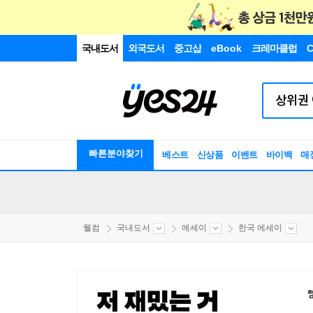
국내도서
외국도서
중고샵
eBook
크레마클럽
C
빠른분야찾기
베스트
신상품
이벤트
바이백
매
웰컴
국내도서
에세이
한국 에세이