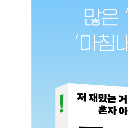
숫자 세다 머리 샌다
‘책태기’를 끝내는 법
독서 불감증
삶의 교과서
나는 아무것도 아니야
장편보다 단편, 단편보다… 응?
죽은 사람들의 이야기
여운은 가득히
우주가 내게로
4.콘텐츠는 감각에 맡기세요
영화와 소설, 같은 듯 또 다른 세계
감각 삼박자: 순한 맛
감각 삼박자: 매운맛
오감이 느껴지는 순간
해석과 평점