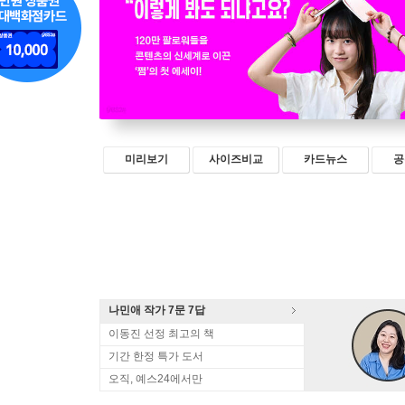
미리보기
사이즈비교
카드뉴스
공
나민애 작가 7문 7답
이동진 선정 최고의 책
기간 한정 특가 도서
오직, 예스24에서만