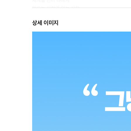
세계를 건너 나에게
만드는 사람과 읽는 사람
상세 이미지
2. 이렇게 봐도 된다고요? 네
내 방은 충무로가 되고
참고 읽을 것인가, 덮을 것인가
병렬 독서 vs 직렬 독서
필사는 그런 게 아닙니다
독서는 ‘템빨’
책 속으로 푹 빠지고 싶다면
책은 혼자 읽지만 즐기는 건 함께
나와 일상을 포착하는 법
도서관으로 뛰어!
책과 산책
3. 억지로 보지 않아도 스며듭니다