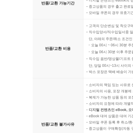
디지털 콘텐츠인 eBook의 
반품/교환 가능기간
중고상품의 경우 출고 완료일
모바일 쿠폰의 경우 유효기간(
고객의 단순변심 및 착오구
직수입양서/직수입일서중 일
단, 아래의 주문/취소 조건인
오늘 00시 ~ 06시 30분 
반품/교환 비용
오늘 06시 30분 이후 주문
직수입 음반/영상물/기프트 
단, 당일 00시~13시 사이
박스 포장은 택배 배송이 가
소비자의 책임 있는 사유로 
소비자의 사용, 포장 개봉에 
복제가 가능한 상품 등의 포장을 
소비자의 요청에 따라 개별
디지털 컨텐츠인 eBook, 
eBook 대여 상품은 대여 기
모바일 쿠폰 등록 후 취소/환
반품/교환 불가사유
중고상품이 구매확정(자동 