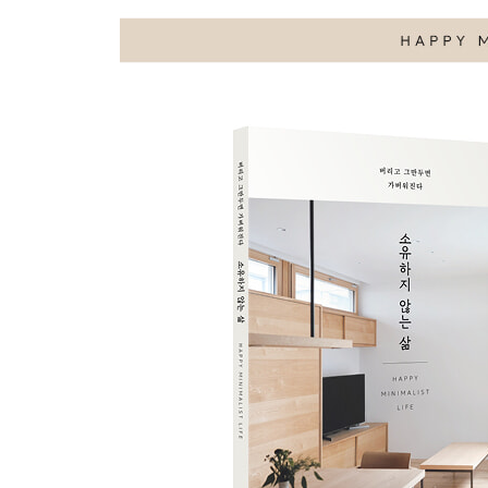
STORY 3
요리연구가 우시오 리에 씨
떠안지 않고 채우지 않습니다
생활을 복잡하게 만들지 않고
편안함을 추구합니다
STORY 4
스타일리스트 오야마다 사오리 씨
마음을 채워주는 것
마음을 움직이는 것만 갖고 싶어요
기준은 ‘설레는가, 아닌가’입니다
COLUMN
버리고, 멈추고 나서 마음이 편해진 지금
문득 생각하게 된 것들
1 인플루언서 apartment301 씨