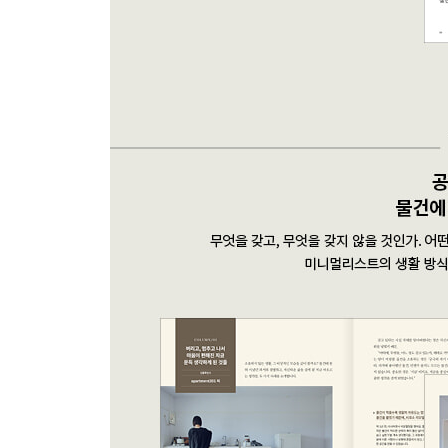
필요한 물건을 소중히 쓰는 생활
NO. 6
미 씨
좋아하는 것으로만 채워 넣은 집
감정 조절이 한결 쉬워졌습니다
과거의 실패에서 배운 것
NO. 7
기노나카 씨
충분함을 아는 것
소박한 생활을 즐기면 행복하고
돈까지 모입니다
돈을 모으기 위해 처분한 것
NO. 8
안쥬 | Kireimeski 미니멀리스트 씨