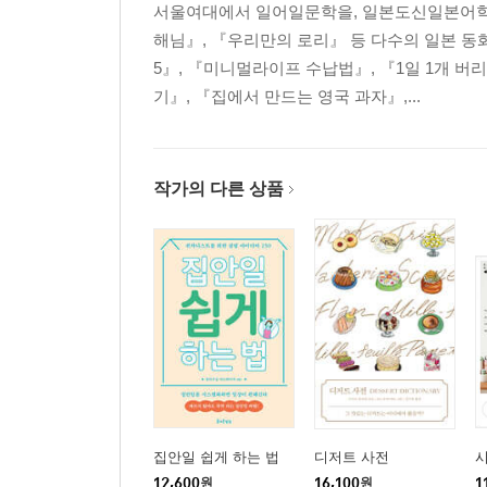
서울여대에서 일어일문학을, 일본도신일본어학
해님』, 『우리만의 로리』 등 다수의 일본 
5』, 『미니멀라이프 수납법』, 『1일 1개 버
기』, 『집에서 만드는 영국 과자』,...
작가의 다른 상품
집안일 쉽게 하는 법
디저트 사전
12,600
원
16,100
원
1