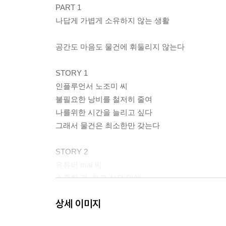
PART 1
나답게 가볍게 소유하지 않는 생활
공간도 마음도 물건에 휘둘리지 않는다
STORY 1
인플루언서 노조미 씨
불필요한 낭비를 철저히 줄여
나를위한 시간을 늘리고 싶다
그래서 물건은 최소한만 갖는다
STORY 2
유튜버 mai 씨
소중한 것, 하고 싶은 일에
집중하기 위해 스트레스도
상세 이미지
불필요한 것도 내려놓습니다