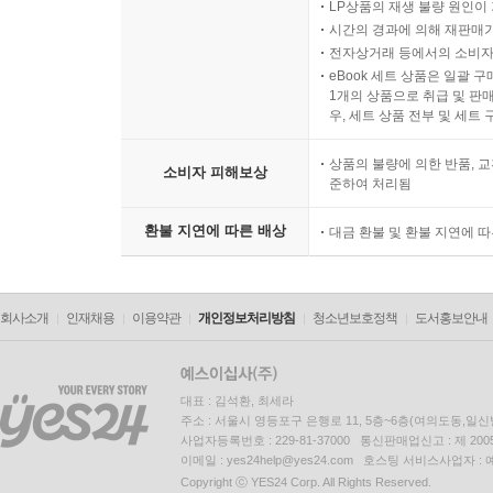
LP상품의 재생 불량 원인이 기
시간의 경과에 의해 재판매가
전자상거래 등에서의 소비자
eBook 세트 상품은 일괄 
1개의 상품으로 취급 및 판매
우, 세트 상품 전부 및 세트
상품의 불량에 의한 반품, 교
소비자 피해보상
준하여 처리됨
환불 지연에 따른 배상
대금 환불 및 환불 지연에 
회사소개
인재채용
이용약관
개인정보처리방침
청소년보호정책
도서홍보안내
대표 : 김석환, 최세라
주소 : 서울시 영등포구 은행로 11, 5층~6층(여의도동,일신
사업자등록번호 : 229-81-37000 통신판매업신고 : 제 200
이메일 : yes24help@yes24.com 호스팅 서비스사업자 :
Copyright ⓒ YES24 Corp. All Rights Reserved.