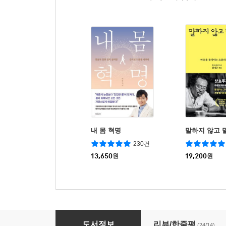
내 몸 혁명
말하지 않고 
230건
13,650
원
19,200
원
소유하지 않는 삶
도서정보
리뷰/한줄평
(24/14)