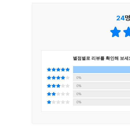
한결 쉬워졌다는 경험담도 인상적입니다.
소박한 삶을 즐기다보니 돈까지 모을 수 있었다거
24
명
기술보다 더 중요한 ‘편안한 삶을 만드는 기준’을 말
04_나에게 꼭 필요한 삶의 형태를 찾는 과정
물건에 마음을 지배당하지 않는 삶. 2026년을
가질수록 더 편안해진다’는 메시지는 늘 복잡한 
집안일, 인간관계와 생각까지 하나씩 덜어내며 삶을
별점별로 리뷰를 확인해 보세
0%
0%
0%
0%