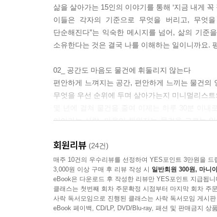
삶을 살아가는 15인의 이야기를 통해 ‘지금 내게 꼭
이들은 각자의 기준으로 무엇을 버리고, 무엇을
단순해진다”는 익숙한 메시지를 넘어, 삶의 기준을
소유한다는 것은 결국 나를 이해하는 일이니까요. 평
02_ 공간도 마음도 물건에 휘둘리지 않는다
편안하게 느껴지는 공간, 편안하게 느끼는 물건의 양
무엇을 우선 순위에 두며 살아가는지 미니멀리스트의 
몇 년에 걸쳐 물건을 줄여 이제는 하루 30분 이
이어가는 사람, 마음이 채워지는 물건을 고르는 
피로를 덜어낸 사람 등 현실적인 사례를 담았습니다
회원리뷰
(24건)
03_미니멀리스트의 비움 히스토리
매주 10건의 우수리뷰를 선정하여 YES포인트 3만원을 드
3,000원 이상 구매 후 리뷰 작성 시
일반회원 300원, 마니아
《소유하지 않는 삶》은 물건을 줄이는 방법만 이야기
eBook은 다운로드 후 작성한 리뷰만 YES포인트 지급됩니
된 생각들까지 SNS에 올린 일상만으로는 알 수 없
클래스는 첫번째 회차 주문확정 시점부터 마지막 회차 주문
물건의 90%를 비워낸 후에야 부정적인 생각과 
사락 독서모임으로 진행된 클래스는 사락 독서모임 게시판
하루하루가 특별하게 느껴졌다는 이야기, 미니멀한
eBook 페이백, CD/LP, DVD/Blu-ray, 패션 및 판매금