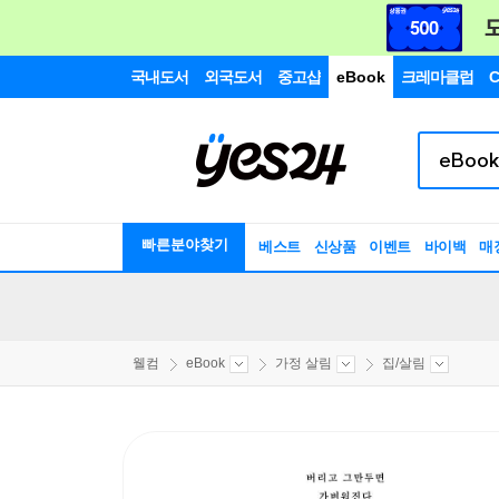
국내도서
외국도서
중고샵
eBook
크레마클럽
C
빠른분야찾기
베스트
신상품
이벤트
바이백
매
웰컴
eBook
가정 살림
집/살림