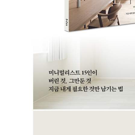
2 만화가 우다 히로에 씨
PART 2
우리가 버린 것, 그만둔 것
미니멀리스트 · 인플루언서 9명의
비움 히스토리
NO. 1
가사모 씨
물건의 90%를 비워낸 뒤에야
부정적인 생각과 열등감에서 벗어났어요
가사모 씨가 생각하는 물건과 생활의 관계
NO. 2
SHIRO 씨
특별한 것을 하지 않아도
하루하루가 특별해져요
여백이 있는 삶은 편안합니다