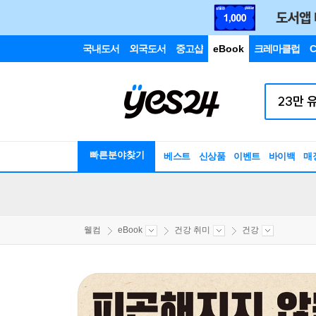
국내도서
외국도서
중고샵
eBook
크레마클럽
C
빠른분야찾기
베스트
신상품
이벤트
바이백
매
웰컴
eBook
건강 취미
건강