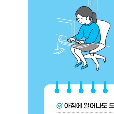
PART 8 | 수면
074 몸이 편안한 침대와 베개 고르는 법
075 숙면을 부르는 수면 환경 만드는 법
076 뒤척이는 횟수 늘리는 요령
077 상쾌한 아침을 위해 ‘태아 자세’로 자는 것이 정
078 자율 신경을 정돈해주는 피로 회복 목욕법
COLUMN 7 크리스티아누 호날두의 대단한 ‘발끝의 
PART 9 | 식사
079 통증 개선을 위해 씹는 습관 고치는 법
080 면역력이 높아지는 ‘잘 먹는 법’
081 건강한 로컬 푸드 먹기
082 장내 환경 개선을 위한 첫걸음 프로바이오틱스
083 장내 환경 개선을 촉진시키는 프리바이오틱스
084 오후의 나른함을 해소해주는 저항성 전분
085 마음의 피로를 개선해주는 리신과 아르기닌