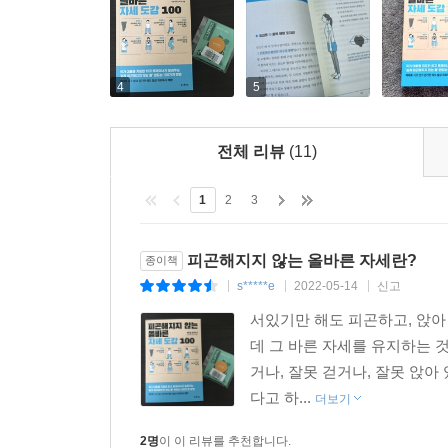
04_피곤해지지 않는 생활 습관과 멘탈 관리
현대인은 ‘육체 피로’에 더해 ‘뇌 피로’와 ‘정신
방법도 담았습니다. 쉽게 피곤해지지 않기 위해서는
4
5
마찬가지로 한 가지 자세를 지속하면 몸에 부담이 되
전체 리뷰
(11)
‘질 좋은 식사’ 역시 중요한 항목. 정크 푸드나 
스트레칭의 오류를 개선하고 효과를 기대할 수 있는
1
2
3
무엇일까요? 멘탈 관리의 차이가 아닐까요? 최고 
않는 마음’을 가지는 법도 알려드립니다.
피곤해지지 않는 올바른 자세란?
종이책
s*****e
2022-05-14
신고
|
|
|
★★★★★
서있기만 해도 피곤하고, 앉아
데 그 바른 자세를 유지하는 
설거지할 때, 가파른 길 올라갈 때, 무거운 짐 들고
거나, 잘못 걷거나, 잘못 앉
법을 알려줘 좋았습니다. ‘피곤해지지 않는 몸’을 
다고 하...
더보기
서비스업에 종사하고 있어서 근무 시간이 깁니다. 
2명
이 이 리뷰를 추천합니다.