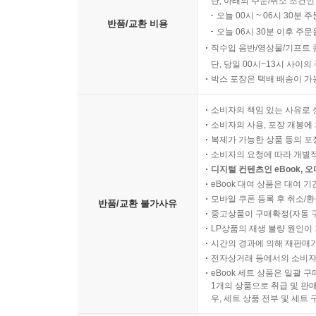
단, 아래의 주문/취소 조건인
오늘 00시 ~ 06시 30분 
반품/교환 비용
오늘 06시 30분 이후 주문
직수입 음반/영상물/기프트 
단, 당일 00시~13시 사이
박스 포장은 택배 배송이 가
소비자의 책임 있는 사유로 
소비자의 사용, 포장 개봉에 
복제가 가능한 상품 등의 포장을 
소비자의 요청에 따라 개별
디지털 컨텐츠인 eBook, 
eBook 대여 상품은 대여 기
모바일 쿠폰 등록 후 취소/환
반품/교환 불가사유
중고상품이 구매확정(자동 
LP상품의 재생 불량 원인이 기
시간의 경과에 의해 재판매가
전자상거래 등에서의 소비자
eBook 세트 상품은 일괄 
1개의 상품으로 취급 및 판매
우, 세트 상품 전부 및 세트