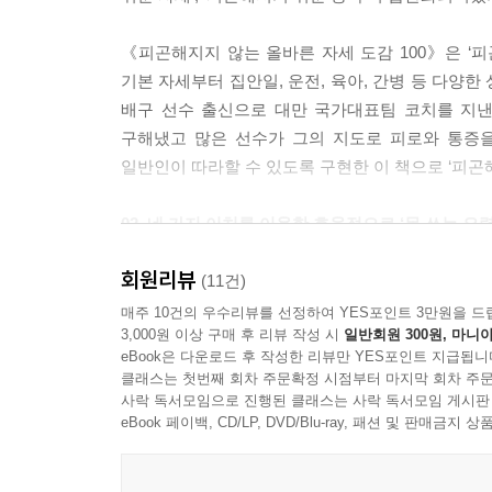
《피곤해지지 않는 올바른 자세 도감 100》은 ‘피
기본 자세부터 집안일, 운전, 육아, 간병 등 다양
배구 선수 출신으로 대만 국가대표팀 코치를 지낸
구해냈고 많은 선수가 그의 지도로 피로와 통증
일반인이 따라할 수 있도록 구현한 이 책으로 ‘피곤
02_네 가지 이치를 이용한 효율적으로 ‘몸 쓰는 요령
회원리뷰
그렇다면 ‘피곤해지지 않는’ 구체적인 방법은 무엇
(11건)
실을 매단 마리오네트처럼 머리 위쪽에서 봤을 때 
매주 10건의 우수리뷰를 선정하여 YES포인트 3만원을 드
3,000원 이상 구매 후 리뷰 작성 시
일반회원 300원, 마니아
봤을 때 몸의 면적을 가능한 적게 만드는 것이 포인
eBook은 다운로드 후 작성한 리뷰만 YES포인트 지급됩니
끌어내는 파이팅 포즈. 손이나 발, 어깨, 손목 등
클래스는 첫번째 회차 주문확정 시점부터 마지막 회차 주문
있습니다. 특히 집안일 할 때 아주 유용한 자세입니
사락 독서모임으로 진행된 클래스는 사락 독서모임 게시판
eBook 페이백, CD/LP, DVD/Blu-ray, 패션 및 판매금
세 번째는 신체 부위 3곳을 인체 구조에 맞게 사용
않는다’ ,‘손목을 손등 쪽으로 꺾지 않는다’, 세 