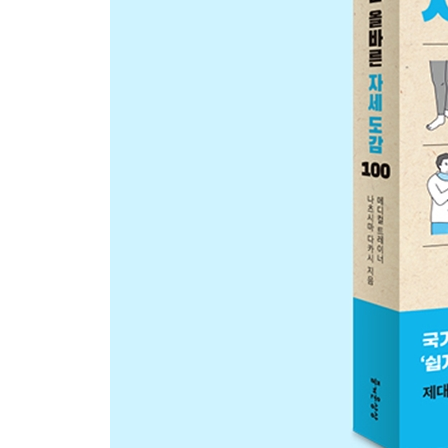
024 허리에 부담주지 않고 침대에서 일어나는 법
COLUMN 2 아프리카 달리기 선수의 지구력이 강한
PART 3 | 걷기
025 피곤해지지 않게 걷는 법
026 힐을 신고도 피곤해지지 않고 세련되게 걷는 법
027 가파른 오르막길도 수월하게 걷는 법
028 다음날 근육통 생기지 않게 내리막길 걷는 법
029 피곤해지지 않게 계단 오르는 법
030 다리에 충격을 덜 주면서 계단 내려가는 법
031 젖은 타일이나 빙판길에서 넘어지지 않게 걷는
032 외근 부담이 가벼워지는 걸음걸이 요령
033 실내에서 쿵쿵 소리를 내지 않고 걷는 법
034 오래 신어도 피곤해지지 않는 신발 고르는 법
035 조깅에 가장 적합한 달리기 법
COLUMN 3 발이 편한 신발 고르는 법