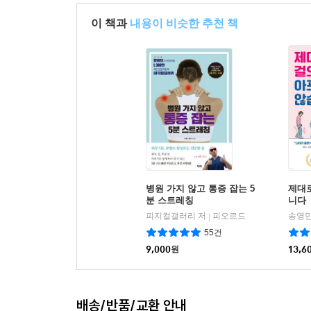
이 책과
내용이 비슷한 추천 책
병원 가지 않고 통증 잡는 5
제대
분 스트레칭
니다
피지컬갤러리 저
피오르드
송영민
|
55건
9,000
원
13,6
배송/반품/교환 안내