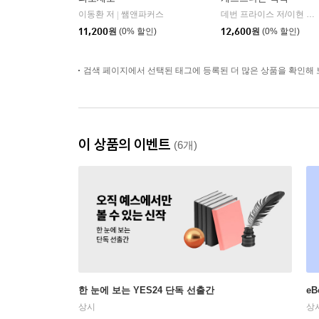
이동환 저
쌤앤파커스
데번 프라이스 저/이현 역
|
|
11,200
원
(0% 할인)
12,600
원
(0% 할인)
검색 페이지에서 선택된 태그에 등록된 더 많은 상품을 확인해 
이 상품의 이벤트
(6개)
한 눈에 보는 YES24 단독 선출간
e
상시
상