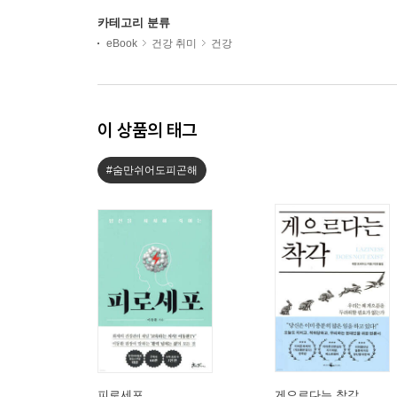
카테고리 분류
eBook
건강 취미
건강
이 상품의 태그
#숨만쉬어도피곤해
피로세포
게으르다는 착각