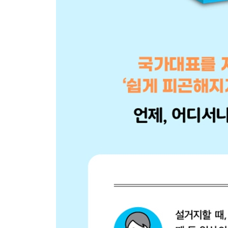
PART 4 | 집안일
036 요리할 때 기본 자세 · 동작
037 단단한 채소 쉽게 자르는 법
038 무거운 프라이팬 잘 흔드는 법
039 꽉 닫힌 병뚜껑 쉽게 여는 법
040 와인 코르크 마개 순식간에 따는 법
041 많은 식기 한 번에 옮기는 법
042 위장이 피곤해지지 않게 잘 먹는 법
043 설거지 부담을 가볍게 줄여주는 법
044 힘들지 않게 청소기 돌리는 법
045 순식간에 깨끗해지는 먼지 털기 · 창문 닦기 요
046 오래 닦아도 피곤해지지 않게 테이블 닦는 법
047 허리 아프지 않게 욕조 닦는 법
048 가드닝할 때 피로가 쌓이지 않게 쪼그리고 앉는
049 시간 단축 효과 월등! 효율적으로 빨래 말리는 
COLUMN 4 누구나 순식간에 반사신경 신장시키는