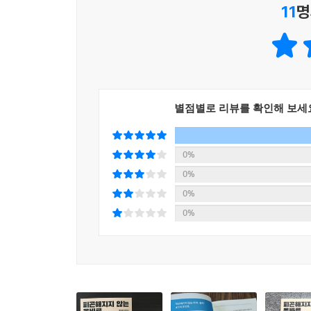
11
명
년간 한 가지 일에 종사하는 베테랑 장인이나 요리
있지요. 예를 들어 먼지떨이로 먼지를 터는 상황에
03_‘피곤해지지 않는 몸’을 만드는 100가지 방법
《피곤해지지 않는 올바른 자세 도감 100》은 몸 쓰는 이치
별점별로 리뷰를 확인해 보세
수많은 상황에서 효율적으로 몸을 사용하는 요령과 자
‘피곤해지지 않게 걷는 법’ 등 기본 자세 뿐 아니
않는 법’, ‘10시간 앉아서 일해도 피곤해지지 않는
0%
손목 사용법’ 등 시도해 보고 싶은 방법이 많습니다.
0%
0%
‘걷기’ 하나만 봐도 오르막길, 내리막길, 계단. 
0%
하는 집안일이나 운전 역시 ‘설거지 부담 줄여주는 법
경쾌하게 걷는 법’, ‘운전 피로를 예방하는 좌석 
‘올바른 자세’가 얼마나 중요한지 새삼 깨달을 수
보세요.