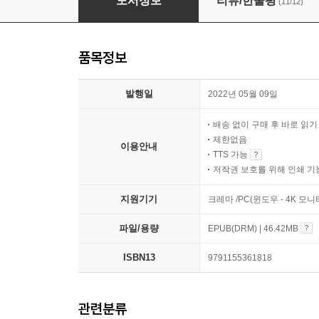
도서정보
리뷰/한줄평
(11/12)
품목정보
발행일
2022년 05월 09일
배송 없이 구매 후 바로 읽
제한없음
이용안내
TTS 가능
저작권 보호를 위해 인쇄 기
지원기기
크레마 /PC(윈도우 - 4K 모
파일/용량
EPUB(DRM) | 46.42MB
ISBN13
9791155361818
관련분류