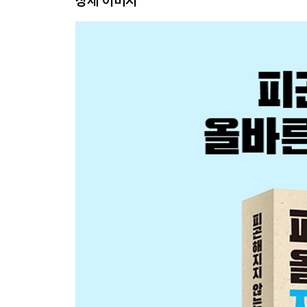
상세 이미지
009 바쁜 아침에 편리! 한 발로 서서 양말 신는 법
COLUMN 1 쿠바 여자 배구 선수들의 점프력 비밀
PART 2 | 앉기 · 일어나기
010 피곤해지지 않게 앉는 법
011 피곤해지지 않게 의자에 앉는 법
012 컴퓨터 작업의 효율성을 높이는 손목 사용법
013 술술 써 내려갈 수 있게 펜 잡는 법
014 하루에 10권도 거뜬한 피곤해지지 않는 속독 
015 허리 삐끗하지 않게 뒤돌아보는 법
016 체력을 회복시키는 턱 괴는 법
017 집중력을 유지할 수 있게 앉는 법
018 허리에 부담 주지 않고 일어서는 법
019 드라마 정주행해도 피곤해지지 않게 앉는 법
020 음식점에서 편하게 책상다리하는 법
021 책상다리에서 쉽게 일어나는 법
022 발 저리지 않게 무릎 꿇고 앉는 법
023 발 저릴 때 긴급 대처법