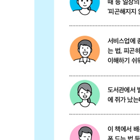
PART 5 | 옮기기
050 무거운 짐 쉽게 들어 올리는 법
051 무거운 짐 들고도 경쾌하게 걷는 법
052 무거운 상자 간단하게 들어 올리는 법
053 무거운 상자 들고 걷는 법
054 혼자서 대형 가구 옮기는 법
055 손쉽게 가구 배치 바꾸는 법
COLUMN 5 아기에게는 양말을 신기지 않는 것이 
PART 6 | 육아 · 간병
056 임산부를 위한 요통 피하는 법
057 피곤해지지 않게 아이 안는 법
058 안전하고 편하게 유아차 운반하는 법
059 환자를 침대에서 일으키는 법
060 환자를 침대 끝에 앉히는 법
061 환자를 침대에서 들어 올리는 법
062 환자의 보행을 돕는 법