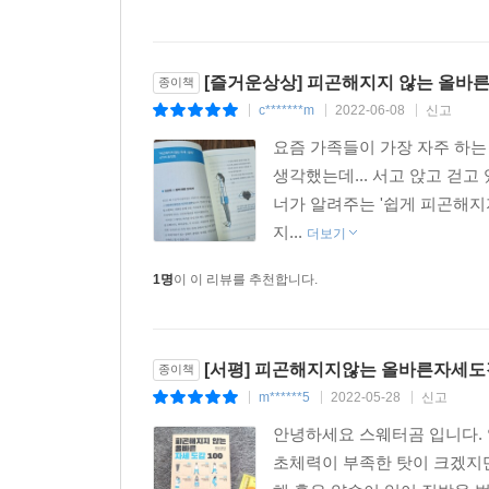
일러스트가 있어 이해하기 쉬워요.
도서관에서 빌려 읽다가 탐이 나서 구매했어요. 만보
[즐거운상상] 피곤해지지 않는 올바른 
종이책
c*******m
2022-06-08
신고
|
|
|
이 책에서 배운 대로 걸어보니 산책이 즐거워졌습니
주는 법과 서는 자세를 의식해서 피곤하지 않게 지
요즘 가족들이 가장 자주 하는 
생각했는데... 서고 앉고 걷고
몇 번이고 다시 읽고 있어요. 일상생활의 모든 상
너가 알려주는 '쉽게 피곤해지지
사소한 동작 하나하나가 몸에 좋은 영향을 미치는 
지...
더보기
1명
이 이 리뷰를 추천합니다.
피로 예방 비법이 많아요! 나이 탓인지 쉽게 피
야채를 썰면 힘을 많이 쓰지 않아도 잘 되어 놀랐습
[서평] 피곤해지지않는 올바른자세도감
종이책
-아마존 리뷰 중에서
m******5
2022-05-28
신고
|
|
|
안녕하세요 스웨터곰 입니다.
초체력이 부족한 탓이 크겠지만