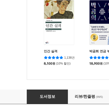
인간 실격
박곰희 연금 
1,138건
8,100
원
(10% 할인)
18,900
원
(10
톨스토이 단편집
도서정보
리뷰/한줄평
(99/5)