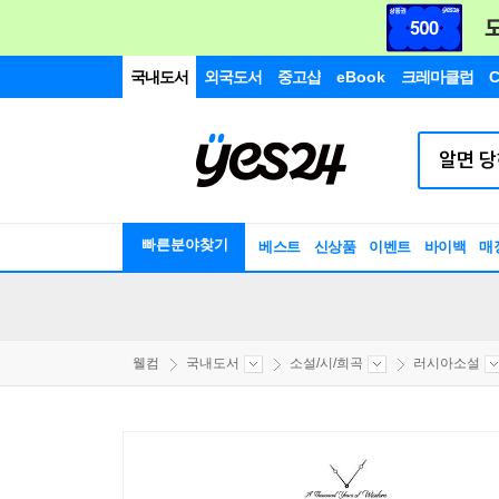
국내도서
외국도서
중고샵
eBook
크레마클럽
C
빠른분야찾기
베스트
신상품
이벤트
바이백
매
웰컴
국내도서
소설/시/희곡
러시아소설