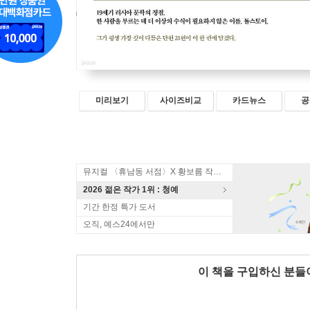
미리보기
사이즈비교
카드뉴스
공
뮤지컬 〈휴남동 서점〉X 황보름 작가 북토크
2026 젊은 작가 1위 : 청예
기간 한정 특가 도서
오직, 예스24에서만
이 책을 구입하신 분