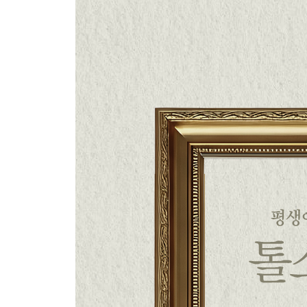
한 사람이 마지막에 마주하는 가장 무거운 물음들
12. 이반 일리치의 죽음 (1886) - 177
13. 알베르트 (1858) - 206
14. 크로이체르 소나타 (1889) - 220
15. 신부 세르기우스 (1898) - 233
16. 세 죽음 (1859) - 249
4부 - 마지막 빛
한 작가가 평생 다다른 자리
17. 캅카스의 포로 (1872) - 264
18. 무도회가 끝난 뒤 (1903) - 280
19. 알료샤 단지 (1905) - 292
20. 두 형제와 황금 (1885) - 303
21. 코사크 (1863) - 310
부록 1. 톨스토이의 삶 - 323
부록 2. 톨스토이 연보 - 332