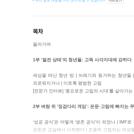
책의 일부 내용을 미리 읽어보실 수 있습니다.
미리보기
목차
들어가며
1부 ‘절전 상태’의 청년들: 고독 사각지대에 갇히다
세상을 떠난 청년 방 | 쓰레기와 동거하는 청년들 |
외로워지거나 | 이토록 평범한 고립
[전문가 인터뷰] ‘풍요로운 고립의 시대’를 살아가
2부 벼랑 위 ‘징검다리 게임’: 은둔·고립에 빠지는
‘성공 공식’은 어떻게 ‘생존 공식’이 되었나 | IMF로
은둔은 교실에서 시작된다 | 조용히 고립되는 여성들