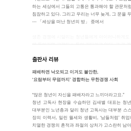
하는 세상에서 그들의 고통은 통과해야 할 관문처럼
침잠하고 있다. 그리고 우리는 너무 늦게, 그 문을 
--- 「세상을 떠난 청년의 방」 중에서
생존 경쟁에 시달리는 청년들에게 아이러니하게도 자
에 들어가면 고강도 노동이 기다리고 있다. 그 긴 궤
요한 것’이 된다. 오찬호 사회학자의 말대로 “모든 
출판사 리뷰
시간에도 발전과 생산성을 추구해야 하니 가사 노동은
부된다.
패배하면 낙오되고 이겨도 불안한,
--- 「쓰레기와 동거하는 청년들」 중에서
‘요람부터 무덤까지’ 경합하는 무한경쟁 사회
쉬었음 청년의 수가 역대 최대를 갱신하는 청년 세
“많은 청년이 자신을 패배자라고 느끼더라고요.”
나치게 좁아지고 있을 뿐이다. 기업이 요구하는 구직
청년 고독사 현장을 수습하던 김새별 대표는 청
이 아니다. 설상가상으로 ‘인공지능이 신입보다 낫
대부분인 노년층과 달리 청년 고독사는 대부분 스스
이유와 쉬었음 청년이 쉬는 이유는 똑같다. 일자리
장의 이력서, 밀린 월세와 생활비, ‘남들처럼’ 
들이 좋은 일자리를 구하지 못해 불안정 노동에 허덕
치열한 경쟁의 흔적과 좌절의 상처가 고스란히 남아
래를 준비할 수 있다면, 그 시간까지 미래를 위해 ‘