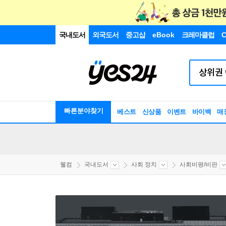
국내도서
외국도서
중고샵
eBook
크레마클럽
C
빠른분야찾기
베스트
신상품
이벤트
바이백
매
웰컴
국내도서
사회 정치
사회비평/비판