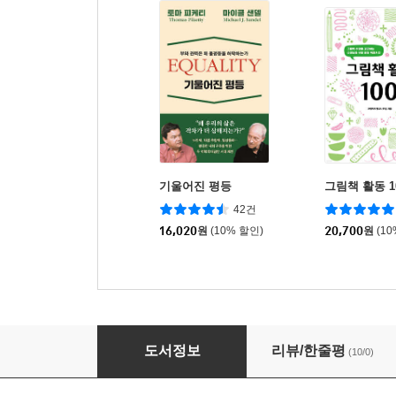
기울어진 평등
그림책 활동 1
42건
16,020
원
(10% 할인)
20,700
원
(1
은둔하는 청년들
도서정보
리뷰/한줄평
(10/0)