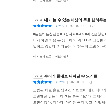
이 리뷰가 도움이 되었나요?
내가 볼 수 있는 세상의 폭을 넓혀주는
종이책
e****6
2026-06-17
신고
|
|
|
#은둔하는청년들#고립사회#르포#쉬었음청년#북스
나서 제일 처음 든 생각이다. 갓 300쪽 남짓한
말하고 있었다..저자들은 이 ‘은둔과 고립’의 
이 리뷰가 도움이 되었나요?
우리가 환대로 나아갈 수 있기를
종이책
c*****0
2026-06-12
신고
|
|
|
고립된 채로 홀로 남겨진 사람들에 대한 이야
고민했던 것들이 이 책을 통해 깨졌다. 그제야
오만이었다. 저마다 (아직은 죽지 않고) 어떻게