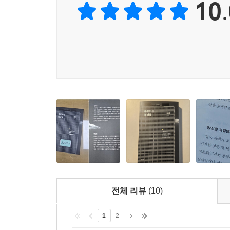
10.
‘먹이고 달래서’ 다시 경쟁의 한복판으로 뛰어드는 
--- 「우리는 태어나서 죽을 때까지 의존한다」 중에서
외나무다리 위의 균형이다. 혼자서도 살아갈 수 있
되어버렸고, 그 속에서 청년들은 안전망조차 없이 “
원래는 사람들을 되게 좋아했어요. 그런데 일은 
성격이거든요. 안 그래도 힘든데 자꾸 나한테 기대
각박하죠? 그런데 사회도 부족한 사람을 받아주지 
_본문에서
“청년이 아니라 사회를 ‘고쳐야’ 한다”
‘완전 고립’ 사회에서 환대의 공동체로 나아가려면
저자들이 만난 전문가들은 입을 모아 ‘지금이 골
상태에서 벗어나고자 하는 의지가 강해 학업과 구
전체 리뷰
(10)
지원해주는 정책이 미진하고, 그보다 청년들을 고립
1
2
골든타임을 놓친 미래를 보여주는 것이 바로 일