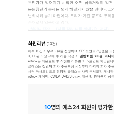
느끼는 경우도 많다. 이런 거대 청년 서사에게 벗어
무언가가 벌어지기 시작한 어떤 꿈틀거림이 일견 
나 다름없는 접근을 했다. 최근에 지원의 범위가 커
은둔청년의 문제는 쉽게 해결되지 않을 것이다. 그
연결되지 않아도 ‘생존할’ 수 있는
을 그대로 직시해야 한다. 내 집 마련이 힘들다고 
변화시켜 놓기 마련이다. 우리가 가진 공포와 두려움
‘풍요로운 고립의 시대’에 갇힌 청년들
역량을 발휘해 부자가 되라는 식의 조언을 더 이상 
존재로서 입증하고 있다.
--- 「‘요람에서 무덤까지’ 경쟁하는 사회」 중에서
- 하미나 (작가, 《나를 갈라 나를 꺼내기》 저자)
누구도 나를 도와주지 않는다면, 가장 중요한 것은
인간관계는 ‘기회비용’이 큰 선택이 되고, 인간관계
청년의 은둔은 가족에게 부담과 고통으로 다가온다
회원리뷰
(10건)
재수를 준비하거나 원룸이나 고시원에서 취업 준비,
돋친 말을 하게 될 수밖에 없다. ‘남들만큼만’ 했으
매주 10건의 우수리뷰를 선정하여 YES포인트 3만원을 드
자연스러운 과정으로 자리 잡았다.
하지 못할수록 자신을 탓하거나 서로를 원망하며 감정
3,000원 이상 구매 후 리뷰 작성 시
일반회원 300원, 마니아
eBook은 다운로드 후 작성한 리뷰만 YES포인트 지급됩니
로부터 서서히 단절될 수 있다. 이 상황이 장기화되
고도로 발달한 사회 인프라는 직접 연결되지 않고
클래스는 첫번째 회차 주문확정 시점부터 마지막 회차 주문
--- 「사랑과 압박 사이 가족」 중에서
사락 독서모임으로 진행된 클래스는 사락 독서모임 게시판
SNS로 교류한다. 가장 적은 기회비용으로 식사
eBook 페이백, CD/LP, DVD/Blu-ray, 패션 및 판매금
청년들에게 관계의 기회비용은 더욱 무겁게 다가오
그것은 매우 위험하고 근시안적인 생각입니다. 사회
자기도 모르는 사이에 주변에 아무도 남지 않았다
다면, 내 삶도 영향받는다는 점을 깨달아야 합니다.
인간관계에 쏟을 마음도 시간도 남지 않기 때문이다
수 있습니다. 더 중요한 것은 ‘우리 각자가 잠재적
자가 내일의 낙오자가 될 수 있는 불안한 구조 속에서
10
명의 예스24 회원이 평가한
관계라는 기회비용을 아껴 ‘성공’하더라도 돌봄이라는
‘응답하는 능력’, 즉 ‘책임Response-Ability’ 
아무도 가르쳐주지 않는다. 타인의 돌봄이라는 따