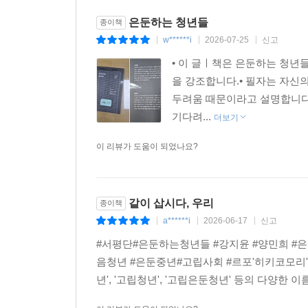
불러들이는 데 실패했고, 청년들이 고립·은둔 상태로
은둔하는 청년들
종이책
부양하면서 빈곤에 허덕이거나, 부모의 사망 후에 5
w******i
2026-07-25
신고
|
|
|
일본의 전문가들은 한국이 일본의 전철을 밟고 있
• 이 글ㅣ책은 은둔하는 청년
있는 ‘쉬었음’ 청년을 ‘생산가능 인구’로 ‘고치는
을 강조합니다.• 필자는 자신
내모는 무한경쟁과 ‘풍요로운 고립’의 현실이 그대로
두려움 때문이라고 설명합니다.
기다려...
더보기
지금 ‘고쳐야’ 할 것은 청년이 아니라 사회다. 대학
이 리뷰가 도움이 되었나요?
대신 타인의 안녕이 나의 안녕으로 이어진다는 믿
필요하다. 고립과 은둔의 그림자가 청년을 넘어 
부분에, 청년들이 겪고 있는 현실에 바로 연결과 환
같이 삽시다, 우리
종이책
a******i
2026-06-17
신고
|
|
|
#서평단#은둔하는청년들 #강지윤 #양민희 #
음청년 #은둔중년#고립사회 #르포'히키코모리'
년', '고립청년', '고립은둔청년' 등의 다양한