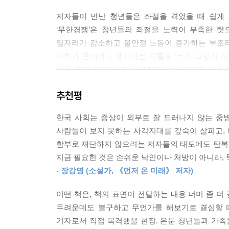
--- 「‘쉬었음’ 청년은 쉬지 않는다」 중에서
저자들이 만난 청년들은 좌절을 겪었을 때 쉽게 
‘무한경쟁’은 청년들의 좌절을 노력이 부족한 탓
결국 우리가 직면할 미래는 ‘풍요로운 고립’이라는 
일자리가 감소하고 불안정 노동이 증가하는 부조리
내가 쓰러졌을 때 119를 불러줄 이웃도, 나의 죽
사회가 문제라고 생각하는 이들도 ‘누가 그렇게 하라
회의 미래라는 엔진이 하나둘씩 꺼져가고 있다는 
것을 알고 있었다. 이런 사회에서는 ‘승리’한 사
--- 「‘풍요로운 고립의 시대’를 살아가는 청년들」
겪거나 과중한 업무에 시달려도, 그로 인해 몸과 마
추천평
것을 알기 때문이다.
정부의 지원 정책은 근본적으로 ‘건강하지 못한’ 고
일부 고립·은둔청년에게는 회복의 기회를 줄 수 있
한국 사회는 증상이 외부로 잘 드러나지 않는 중
현재 다니고 있는 직장에서 건강검진을 해주는 것
들에게 사다리 몇 개를 내려주는 것과 비슷하기 때문
사람들이 보지 못하는 사각지대를 깊숙이 살피고, 
소문이라도 나면요? 정신병력이 알려져서 승진에서 
선과 장기적인 관점의 지원이란, 한두 번의 실패로 빠
함부로 재단하지 않으려는 저자들의 태도에도 탄복했다
마음을 치유하기 위해 먼저 다가가는 건 힘든 일인 
해서정규직으로 취직하지 못해도, 그렇게 서른이 넘
지금 필요한 것은 손쉬운 낙인이나 처방이 아니라, 
_본문에서
는 일이다.
- 장강명 (소설가, 《먼저 온 미래》 저자)
--- 「노력으로는 고립을 예방할 수도, 극복할 수도
“한국 사회는 양극화를 ‘해소할’ 정서가 완전히 
어떤 책은, 책의 표면이 전달하는 내용 너머 좀 더
“내가 (여기까지 오려고) 얼마나 고생했는데” 노력
‘청년의 서사’는 더 이상 의미가 없어졌다. 청년이
두려운데도 불구하고 무언가를 해보기로 결심할 때
취업 준비, 직장 생활 등 어느 시기든 좌절을 겪
용’이 너무 크다. 청년 고립은 대표적인 부작용 중 
기자로서 직접 목격했을 현장. 은둔 청년들과 가
시달리며 서서히 은둔을 내몰리고 마는 것이다.