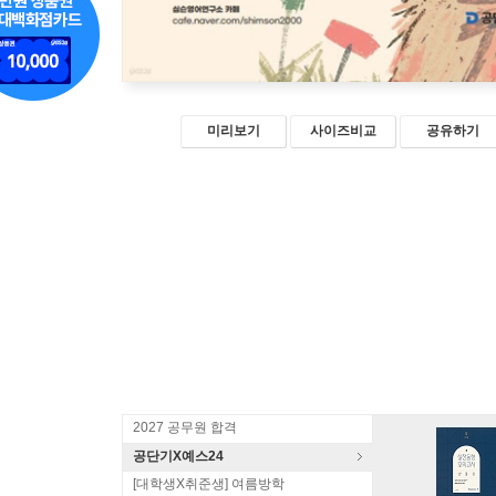
미리보기
사이즈비교
공유하기
2027 공무원 합격
공단기X예스24
[대학생X취준생] 여름방학