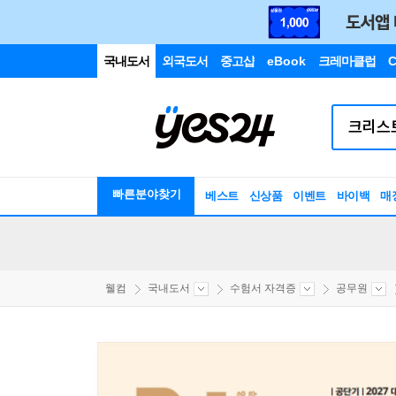
국내도서
외국도서
중고샵
eBook
크레마클럽
C
빠른분야찾기
베스트
신상품
이벤트
바이백
매
웰컴
국내도서
수험서 자격증
공무원