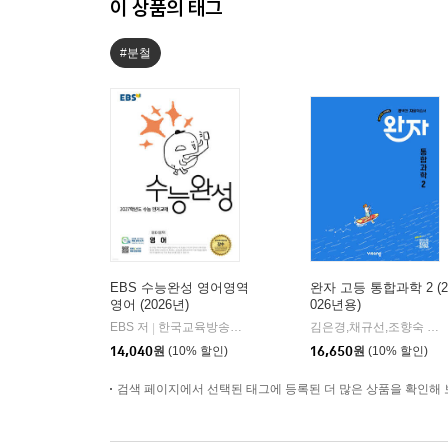
이 상품의 태그
#분철
EBS 수능완성 영어영역
완자 고등 통합과학 2 (2
영어 (2026년)
026년용)
EBS 저
한국교육방송공사
김은경,채규선,조향숙 등저
|
14,040
원
(10% 할인)
16,650
원
(10% 할인)
검색 페이지에서 선택된 태그에 등록된 더 많은 상품을 확인해 