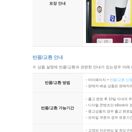
포장 안내
19세기 후반 조선의 문호 개방 이후 지어진 전
ㄱ자형 등 한옥 구조의 변형), 목조 재료, 그
구조적으로 해설한다.
제7장 김영성의 봉화척곡교회 역사 복원과 계승
창립자 김종숙 목사, 아들 김운학, 그리고 손자 
반품/교환 안내
떠났다가 은퇴 후 귀향하여, 사라질 뻔한 교회의 
※ 상품 설명에 반품/교환과 관련한 안내가 있는경우 아래 
부록
마이페이지 >
반품/교환 신청
반품/교환 방법
판매자 배송 상품은 판매자와
1986년부터 2025년까지 봉화척곡교회가 걸어온 
모습을 담은 사진을 수록했다.
출고 완료 후 10일 이내의 
디지털 콘텐츠인 eBook의 
반품/교환 가능기간
중고상품의 경우 출고 완료일
모바일 쿠폰의 경우 유효기간(
고객의 단순변심 및 착오구