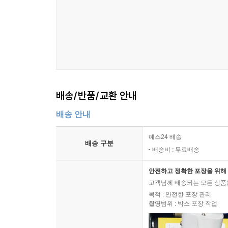
미국 북장로회 선교사 배위량의 답사와 안동선교지
교회가 아니라, 성경 소책자를 통한 ‘문서선교’
VII. 김영성의 봉화척곡교회 역사 복원과 계승
장로교회’의 형성 과정을 규명한다.
1. 3대에 이어진 섬김과 헌신 - 김종숙, 김운학 그
제4장 봉화척곡교회 문헌사료 - 당회록
2. 교회 복원 및 소장 전적(典籍) 보존작업 - 봉화척
교회 내 청년 및 소년들을 중심으로 전개된 ‘기독청년
부록
배송/반품/교환 안내
『진생(眞生)』을 중심으로 활발히 전개된 장로교
발자취를 소환한다.
배송 안내
봉화척곡교회의 발자취 1986~2025
봉화척곡교회 역사 전적 자료
제5장 봉화척곡교회 문헌사료 - 당회록
예스24 배송
배송 구분
봉화척곡교회의 과거와 현재
배송비 : 무료배송
척곡교회가 보유한 최고의 기록문화 유산인 ‘한글
안전하고 정확한 포장을 위해 
헌법이 어떻게 한국 땅에서 대의민주주의와 민
고객님께 배송되는 모든 상품을
독립운동의 흔적을 공개한다.
목적 : 안전한 포장 관리
촬영범위 : 박스 포장 작업
제6장 봉화척곡교회 건축물 - 예배당, 명동서숙, 종