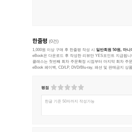
2) 당회의 사회윤리적 기능
이 책은 조선 말 문호 개방과 토착 선교 정책(네비
7. 봉화척곡교회의 역사
내부의 공간 배치, 목조 구조, 그리고 서양식 
1) 당회록 기록을 중심으로
상세히 분석한다.
2) 봉화척곡교회와 독립운동
제1장 봉화척곡교회 설립
VI. 봉화척곡교회 건축물 - 예배당, 명동서숙, 종탑
한줄평
(0건)
1907~1909년, 나라가 내우외환에 처했을 때 
1,000원 이상 구매 후 한줄평 작성 시
일반회원 50원, 마니
1. 한옥(韓屋) 교회의 역사적 배경 - 19세기 후반 
eBook은 다운로드 후 작성한 리뷰만 YES포인트 지급됩니
관료였던 김종숙과 문촌마을 인동장씨 문중의 장사
클래스는 첫번째 회차 주문확정 시점부터 마지막 회차 주문
2. 선교사들의 선교정책 - 토착 교회 설립
과정을 추적한다.
eBook 페이백, CD/LP, DVD/Blu-ray, 패션 및 판매금
3. 한옥으로 지은 교회들
1) 건축의 방위, 건축양식과 재료
제2장 봉화척곡교회의 신식 사립학교 명동서숙
2) 건축의 변화
평점
4. 전통 한옥 건축양식과 서양 건축양식의 조화 -
일제의 침략에 맞서 교육으로 나라를 구원하려 했던
1) 건물 방위와 배치
한글 기준 50자까지 작성가능
활동을 짚어 보고, 문맹 퇴치와 민족의식을 고취하기
2) 예배당 내부
3) 건축구조와 재료
제3장 경상북도 북부지역 선교의 특징 - 문서선교, 
4) 명동서숙
5) 종탑(십자가)