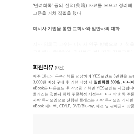
2) 한글 당회록 - 기록문화 유산
‘면려회록’ 등의 전적(典籍) 자료를 모으고 정
2. 세계 장로교회의 시원(始原)
고증을 거쳐 집필을 했다.
1) 스위스 취리히 츠빙글리(U. Zwingli)의 종교개혁
2) 스위스 제네바 종교개혁자 칼뱅(J. Calvin)의 제
미시사 기법을 통한 교회사와 일반사의 대화
3. 한국 장로교회의 시작과 형성
1) 공의회(Council) 시기(1893~1906년)
저자 임희국 교수는 미시사 연구 방법으로 이 책을
2) 독(립)노회 시기(1907~1911년)
교회에서 출발하여 ‘경상북도 북부지역 장로교회’, 
3) 총회 창립(1912년)
교회사와 일반 역사가 어떻게 상호작용했는지 보여 
4. 교회 헌법에 기반한 한국 장로교회
회원리뷰
(0건)
1) 신경(信經)과 규칙 제정(1907년)
독립운동과 인재 양성의 숨겨진 요람
매주 10건의 우수리뷰를 선정하여 YES포인트 3만원을 드
2) 온전한 헌법 제정(1922년)
3,000원 이상 구매 후 리뷰 작성 시
일반회원 300원, 마니아
5. 장로교회 헌법의 정치원리와 실행
eBook은 다운로드 후 작성한 리뷰만 YES포인트 지급됩니
봉화척곡교회는 단순한 종교 시설을 넘어 일제강
클래스는 첫번째 회차 주문확정 시점부터 마지막 회차 주문
1) 민주공화제, 대의민주주의
돈으로 예배당과 학교를 지으면서, 예배당은 기와
사락 독서모임으로 진행된 클래스는 사락 독서모임 게시판
2) 장로교회 헌법의 정치원리와 일반 사회의 민주화 
선조들의 속 깊은 사랑과 민족정신이 가슴 뭉클한 
eBook 페이백, CD/LP, DVD/Blu-ray, 패션 및 판매금
3) 장로교회 헌법의 정치원리에 따른 교회 여성 치리
6. 한국 장로교회의 당회
전통 한옥과 서양 건축양식이 빚어낸 문화재적 가
1) 당회의 조직, 구성, 직무, 권한 등