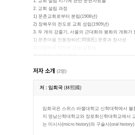
1. 교회 설립 시기에 관한 문헌자료들
2. 교회 설립 과정
1) 문촌교회로부터 분립(1908년)
2) 장복우의 전도로 교회 성립(1909년)
3. 두 개의 강줄기, 서울의 근대화와 봉화의 개화
1) 문촌마을 인동장씨(仁同張氏) 문중과 장사성
2) 대한제국 탁지부 관료 김종숙
3) 봉화와 서울의 합류
저자 소개
II. 봉화척곡교회의 신식 사립학교 명동서숙
(2명)
1. 서울의 신식 사립학교 설립 운동
저 :
임희국
(林熙國)
2. 경상북도 북부지역의 신식 사립학교 설립 운동
1) 혁신 유생들
임희국은 스위스 바젤대학교 신학대학에서 블룸하르트(
2) 교남교육회(嶠南敎育會)
지 영남신학대학교와 장로회신학대학교에서 교회
3) 봉화척곡교회 및 지역 교회들이 설립한 신식 사
는 미시사(micro history)와 구술사(oral 
III. 경상북도 북부지역 선교의 특징 - 문서선교, 자