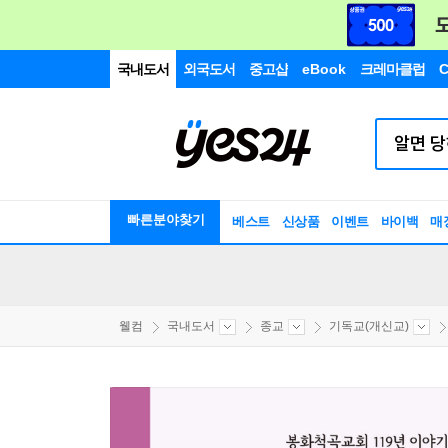
국내도서
외국도서
중고샵
eBook
크레마클럽
C
빠른분야찾기
베스트
신상품
이벤트
바이백
매
웰컴
국내도서
종교
기독교(개신교)