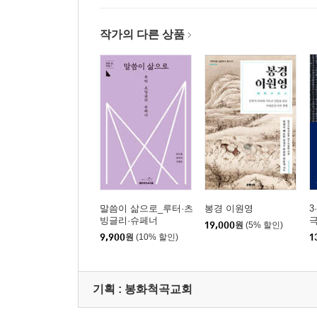
1. 미국 북장로회 선교사 배위량의 답사(1893년), 대
작가의 다른 상품
2. 경상북도 사방으로 진행된 선교사들의 문서선교
3. 문서선교의 결실 - 자생적 신앙인
4. 토착인 평신도 교역자가 주도한 교회 설립
5. 안동선교지부 개설(1909년), 계속되는 문서선교
6. ‘성경 장로교회’ 형성
IV. 봉화척곡교회 문헌사료 - 면려회록
1. 척곡교회 면려회
말씀이 삶으로_루터·츠
봉경 이원영
3
2. 안대선 선교사 - 장로교회 청년면려운동의 대부
빙글리·슈페너
19,000
원
(5% 할인)
3. 기독청년운동
9,900
원
(10% 할인)
1
1) ‘청년’의 탄생
2) 교회 밖 기독청년운동 - 기독교청년연합회(YMCA
기획 :
봉화척곡교회
3) 소년에서 청년으로
4) 교회 안 기독청년운동 - 면려회·청년면려회(CE)