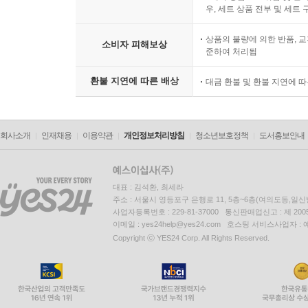
우, 세트 상품 전부 및 세트
상품의 불량에 의한 반품, 교
소비자 피해보상
준하여 처리됨
환불 지연에 따른 배상
대금 환불 및 환불 지연에 
회사소개
인재채용
이용약관
개인정보처리방침
청소년보호정책
도서홍보안내
대표 : 김석환, 최세라
주소 : 서울시 영등포구 은행로 11, 5층~6층(여의도동,일신
사업자등록번호 : 229-81-37000 통신판매업신고 : 제 200
이메일 : yes24help@yes24.com 호스팅 서비스사업자 :
Copyright ⓒ YES24 Corp. All Rights Reserved.