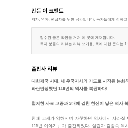
4. 장로교회 청년면려회운동
만든 이 코멘트
1) 상황
2) 1920년대
저자, 역자, 편집자를 위한 공간입니다. 독자들에게 전하고
3) 1930년대
4) 일제의 황민화정책, 장로교 기독청년면려회조선
접수된 글은 확인을 거쳐 이 곳에 게재됩니다.
5. 『진생(眞生)』 - 청년면려회 기관지
독자 분들의 리뷰는 리뷰 쓰기를, 책에 대한 문의는 1:
6. 장로교 경안노회의 농촌운동
1) 상황
2) 장로교 총회 농촌부 설치, 그 이후
출판사 리뷰
3) 경안노회의 농촌운동
4) 영주 풍기 지역의 농민운동
대한제국 시대, 세 우국지사의 기도로 시작된 봉화
5) 장로교회 농촌운동 중단, 교단 총회의 농촌부 폐
파란만장했던 119년의 역사를 복원하다!
V. 봉화척곡교회 문헌사료 - 당회록
철저한 사료 고증과 3대에 걸친 헌신이 낳은 역사 
1. 봉화척곡교회 당회록
한때 교세가 약해지며 자칫하면 역사에서 사라질 
1) 당회록 서지, 처음 장로들 - 장복우, 김종숙
119년 이야기』가 출간되었다. 설립자 김종숙 목사