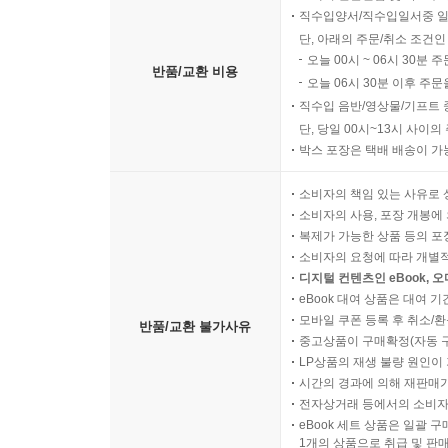
직수입양서/직수입일서중 일
단, 아래의 주문/취소 조건인
오늘 00시 ~ 06시 30분 
반품/교환 비용
오늘 06시 30분 이후 주문
직수입 음반/영상물/기프트 
단, 당일 00시~13시 사이
박스 포장은 택배 배송이 가
소비자의 책임 있는 사유로 
소비자의 사용, 포장 개봉에 
복제가 가능한 상품 등의 포장을 
소비자의 요청에 따라 개별
디지털 컨텐츠인 eBook, 
eBook 대여 상품은 대여 기
모바일 쿠폰 등록 후 취소/환
반품/교환 불가사유
중고상품이 구매확정(자동 
LP상품의 재생 불량 원인이 기
시간의 경과에 의해 재판매가
전자상거래 등에서의 소비자
eBook 세트 상품은 일괄 
1개의 상품으로 취급 및 판매