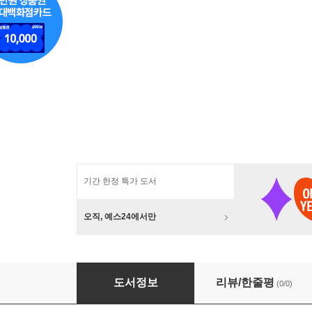
기간 한정 특가 도서
오직, 예스24에서만
봉화척곡교회 119년 이야기
도서정보
리뷰/한줄평
(0/0)