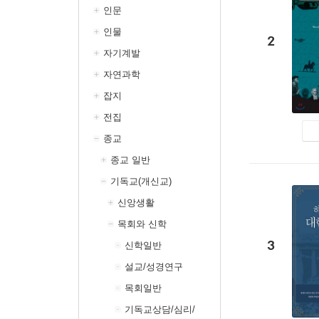
인문
인물
2
자기계발
자연과학
잡지
전집
종교
종교 일반
기독교(개신교)
신앙생활
목회와 신학
3
신학일반
설교/성경연구
목회일반
기독교상담/심리/