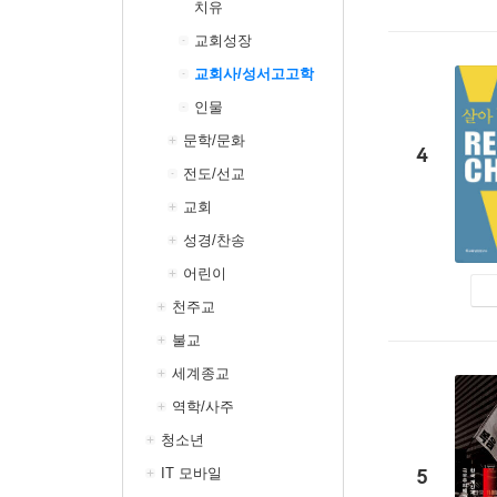
치유
교회성장
교회사/성서고고학
인물
문학/문화
4
전도/선교
교회
성경/찬송
어린이
천주교
불교
세계종교
역학/사주
청소년
5
IT 모바일