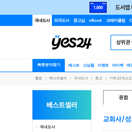
국내도서
외국도서
중고샵
eBook
크레마클럽
C
빠른분야찾기
베스트
신상품
이벤트
바이백
매
웰컴
베스트셀러
국내도서
종교
기독교(개신교
종합
베스트셀러
교회사/
국내도서