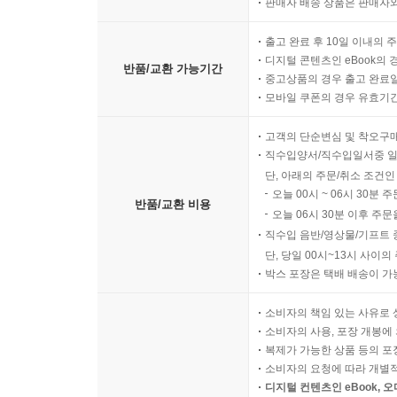
판매자 배송 상품은 판매자와
출고 완료 후 10일 이내의 
디지털 콘텐츠인 eBook의 
반품/교환 가능기간
중고상품의 경우 출고 완료일
모바일 쿠폰의 경우 유효기간(
고객의 단순변심 및 착오구
직수입양서/직수입일서중 일
단, 아래의 주문/취소 조건인
오늘 00시 ~ 06시 30분 
반품/교환 비용
오늘 06시 30분 이후 주문
직수입 음반/영상물/기프트 
단, 당일 00시~13시 사이
박스 포장은 택배 배송이 가
소비자의 책임 있는 사유로 
소비자의 사용, 포장 개봉에 
복제가 가능한 상품 등의 포장을 
소비자의 요청에 따라 개별
디지털 컨텐츠인 eBook, 