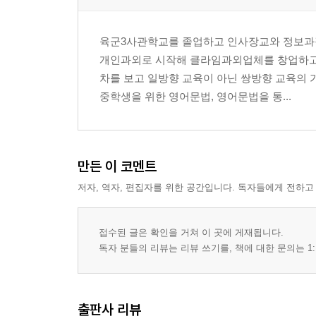
06 [전치사+명사] = 부사·형용사
07 [절(Clause)] = 부사·형용사·명사
육군3사관학교를 졸업하고 인사장교와 정보과장
08 문법 정리
개인과외로 시작해 클라임과외업체를 창업하고
09 영어의 중심 = 명사
차를 보고 일방향 교육이 아닌 쌍방향 교육의 
중학생을 위한 영어문법, 영어문법을 통...
PART 4 영어 독해 연습
01 독해의 기본 개념
02 중심문장과 보조문장으로 살펴보기
만든 이 코멘트
03 기초문 연습
저자, 역자, 편집자를 위한 공간입니다. 독자들에게 전하고
04 기본문 연습 1
05 기본문 연습 2
접수된 글은 확인을 거쳐 이 곳에 게재됩니다.
PART 5 어려운 문법 쉽게 이해하기
독자 분들의 리뷰는 리뷰 쓰기를, 책에 대한 문의는 1:
01 문법 설명에 앞서
02 영어 5형식의 특징
출판사 리뷰