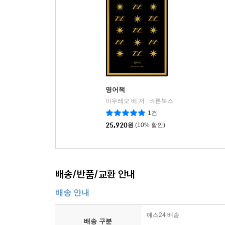
영어책
아우레오 배 저
바른북스
|
1건
25,920
원
(10% 할인)
배송/반품/교환 안내
배송 안내
예스24 배송
배송 구분