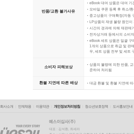
eBook 대여 상품은 대여 기
모바일 쿠폰 등록 후 취소/환
반품/교환 불가사유
중고상품이 구매확정(자동 
LP상품의 재생 불량 원인이 기
시간의 경과에 의해 재판매가
전자상거래 등에서의 소비자
eBook 세트 상품은 일괄 
1개의 상품으로 취급 및 판매
우, 세트 상품 전부 및 세트
상품의 불량에 의한 반품, 교
소비자 피해보상
준하여 처리됨
환불 지연에 따른 배상
대금 환불 및 환불 지연에 
회사소개
인재채용
이용약관
개인정보처리방침
청소년보호정책
도서홍보안내
대표 : 김석환, 최세라