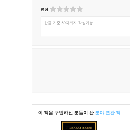
12 알아두면 편한 표현들
평점
PART 6 전치사 이야기
한글 기준 50자까지 작성가능
1. 전치사의 방향성
2. 숙어
3. 시간 전치사
4. get in, get on
5. of
이 책을 구입하신 분들이 산
분야 연관 책