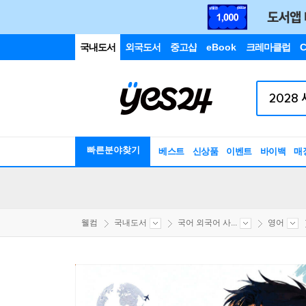
국내도서
외국도서
중고샵
eBook
크레마클럽
C
빠른분야찾기
베스트
신상품
이벤트
바이백
매
웰컴
국내도서
국어 외국어 사...
영어