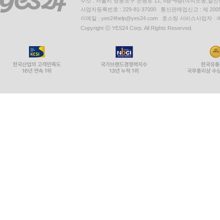
주소 : 서울시 영등포구 은행로 11, 5층~6층(여의도동,일신
사업자등록번호 : 229-81-37000 통신판매업신고 : 제 200
이메일 : yes24help@yes24.com 호스팅 서비스사업자 :
Copyright ⓒ YES24 Corp. All Rights Reserved.