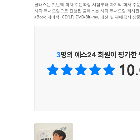
3. ‘to부정사’의 형용사적 용법
클래스는 첫번째 회차 주문확정 시점부터 마지막 회차 주문
4. ‘be to+V’ 용법
사락 독서모임으로 진행된 클래스는 사락 독서모임 게시판
5. ‘to부정사’의 부사적 용법
eBook 페이백, CD/LP, DVD/Blu-ray, 패션 및 판매금
6. ‘to부정사’의 의미상 주어
7. too+형용사·부사+to+V
8. 형용사·부사+enough to+V
9. so+형용사·부사+that절 / such+명사+that절
3
명의 예스24 회원이 평가한
10.
06 동명사
1. 동명사의 역할
2. 동명사와 ‘to부정사’
07 시제
1. 현재시제
2. 과거시제와 현재완료
3. 현재완료 경험
4. 현재완료 계속
5. 현재완료 완료