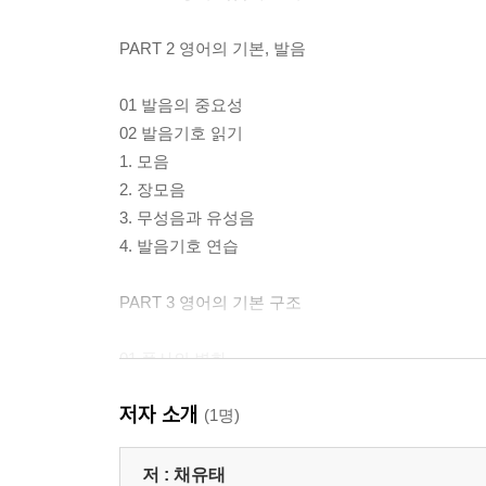
PART 2 영어의 기본, 발음
01 발음의 중요성
02 발음기호 읽기
1. 모음
2. 장모음
3. 무성음과 유성음
4. 발음기호 연습
PART 3 영어의 기본 구조
01 품사의 변화
02 한글과 영어의 품사 차이
저자 소개
03 영어 품사가 만들어지는 과정
(1명)
04 [to+동사(to부정사)] = 부사·형용사·명사
05 [동사+ing] = 형용사·명사
저 :
채유태