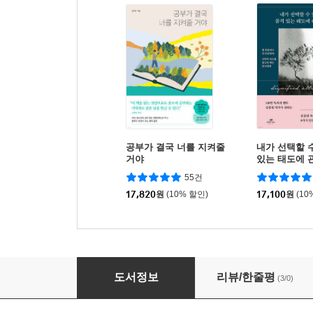
공부가 결국 너를 지켜줄
내가 선택할 
거야
있는 태도에 
55건
17,820
원
(10% 할인)
17,100
원
(10
영어! 뭘 대단한 것을 가르친다고?
도서정보
리뷰/한줄평
(3/0)