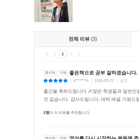
6. 현재완료 결과
7. 현재완료 진행
8. 과거완료
9. 미래완료
전체 리뷰
(3)
08 조동사
1
1. must : ~해야만 한다 / ~임에 틀림없다
2. should : ~하는 게 좋겠다
3. used to / would+동사원형 : ~하곤 했다
좋은책으로 공부 잘하겠습니다.
종이책
구매
4. can : ~할 수 있다 / ~해도 좋다 / ~해 주시겠어요?
z*******n
2026-05-22
신고
|
|
|
may : ~일지도 모른다 / ~해도 좋다
출간을 축하드립니다 🎉많은 학생들과 일반인들
5. will : ~할 것이다 / ~해 주겠어요
것 같습니다. 감사드립니다. 대박 베셀 기원드
6. 조동사+have+p.p.
2명
이 이 리뷰를 추천합니다.
09 관계사
1. 관계대명사
2. 관계부사
영어를 다시 시작하는 분들께 추
종이책
구매