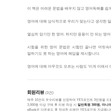
1. 1형식의 특징
2. 2형식의 특징
이 책은 어려운 문법을 배우지 않고 영어독해를 쉽게
3. 3형식의 특징
4. 4형식의 특징
영어에 대해 상식적으로 우리가 맞는다고 생각한 일
5. 5형식의 특징
열심히 암기만 한 영어. 하지만 응용이 안 되는 영
03 수동태
시험을 위한 영어 문법은 시험만 끝나면 머릿속
04 분사
말하기도 못 하는 영어에 해답을 제시합니다.
1. 분사구문 기본
2. 분사구문 수동태
영어에 대해 아무것도 모르는 사람도 ‘이게 이래서
3. 분사구문 완료형
4. with+목적어+목적보어
회원리뷰
05 to부정사
(3건)
1. ‘to부정사’의 명사적 용법
매주 10건의 우수리뷰를 선정하여 YES포인트 3만원을 드
2. 가주어와 가목적어 it
3,000원 이상 구매 후 리뷰 작성 시
일반회원 300원, 마니아
eBook은 다운로드 후 작성한 리뷰만 YES포인트 지급됩니