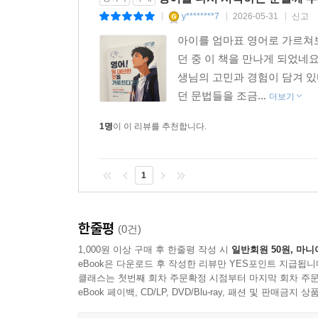
3. 관계사 없이 해석하기
y********7
2026-05-31
신고
|
|
|
4. 간접의문문
아이를 엄마표 영어로 가르쳐
5. 전치사+which
던 중 이 책을 만나게 되었네
6. 계속적, 제한적 용법
생님의 고민과 경험이 담겨 
7. 복합관계사
던 문법들을 조금...
더보기
8. that의 구별
1명
이 이 리뷰를 추천합니다.
10 가정법
1. 가정법 현재(=If조건문)
2. 가정법 과거
1
3. 가정법 과거완료
한줄평
(0건)
11 기타 문장 해석
1. 비교급 표현
1,000원 이상 구매 후 한줄평 작성 시
일반회원 50원, 마니
eBook은 다운로드 후 작성한 리뷰만 YES포인트 지급됩니
2. 가정법 기타표현
클래스는 첫번째 회차 주문확정 시점부터 마지막 회차 주문
3. If 생략문장
eBook 페이백, CD/LP, DVD/Blu-ray, 패션 및 판매금