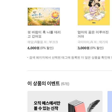
쉿 바람이 훅 나를 데리
엄마의 꿈은 이루어진
고 갔어요
거야
예당,AI활용 저
부크크
극미마미,AI 저
작가와
|
|
6,000
원
(0% 할인)
3,000
원
(0% 할인)
검색 페이지에서 선택된 태그에 등록된 더 많은 상품을 확인해 
이 상품의 이벤트
(6개)