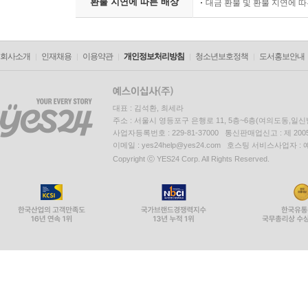
환불 지연에 따른 배상
대금 환불 및 환불 지연에 
회사소개
인재채용
이용약관
개인정보처리방침
청소년보호정책
도서홍보안내
대표 : 김석환, 최세라
주소 : 서울시 영등포구 은행로 11, 5층~6층(여의도동,일신
사업자등록번호 : 229-81-37000 통신판매업신고 : 제 200
이메일 : yes24help@yes24.com 호스팅 서비스사업자 :
Copyright ⓒ YES24 Corp. All Rights Reserved.