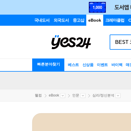
국내도서
외국도서
중고샵
eBook
크레마클럽
C
빠른분야찾기
베스트
신상품
이벤트
바이백
매
웰컴
eBook
인문
심리/정신분석