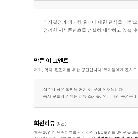
3장 인간의 판단은 왜 앵커에 끌리는가
의사결정과 앵커링 효과에 대한 관심을 바탕으로
정리한 지식콘텐츠를 성실히 제작하고 있습니
인지적 부담과 정보 처리의 한계
불확실한 상황에서 기준점을 찾는 경향
처음 접한 정보에 대한 심리적 의존
주의 집중과 선택적 해석의 작용
만든 이 코멘트
기억 속 정보와 현재 정보의 결합
저자, 역자, 편집자를 위한 공간입니다. 독자들에게 전하고
판단 안정감을 추구하는 심리 구조
4장 숫자는 어떻게 판단을 움직이는가
접수된 글은 확인을 거쳐 이 곳에 게재됩니다.
독자 분들의 리뷰는 리뷰 쓰기를, 책에 대한 문의는 1:
수치 정보가 객관적으로 느껴지는 이유
크기 비교가 판단을 유도하는 방식
가격과 확률 추정에서의 앵커 작용
회원리뷰
(0건)
범위 설정과 평균 인식의 변화
매주 10건의 우수리뷰를 선정하여 YES포인트 3만원을 드
절대값보다 상대값이 더 큰 영향을 주는 경우