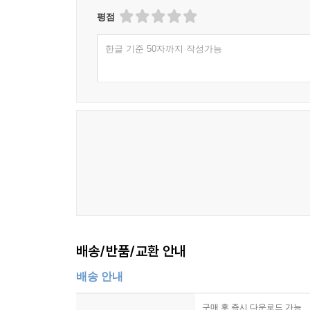
선택 비교와 우선순위 설정의 변화
평점
미래 예측과 결과 기대의 왜곡
한글 기준 50자까지 작성가능
7장 앵커링 효과와 다른 인지 편향의 관계
확증 편향과 기준점 유지의 연결
프레이밍 효과와 판단 방향의 차이
대표성 휴리스틱과의 구분
가용성 편향과 정보 회상의 영향
과신 편향과 초기 판단 고착의 관계
복합 편향이 의사결정에 미치는 누적 효과
8장 잘못된 기준점은 어떻게 강화되는가
배송/반품/교환 안내
반복 노출이 판단을 굳히는 방식
배송 안내
비교 대상의 부족이 왜곡을 키우는 이유
권위 있는 정보가 앵커로 작용하는 구조
구매 후 즉시 다운로드 가능