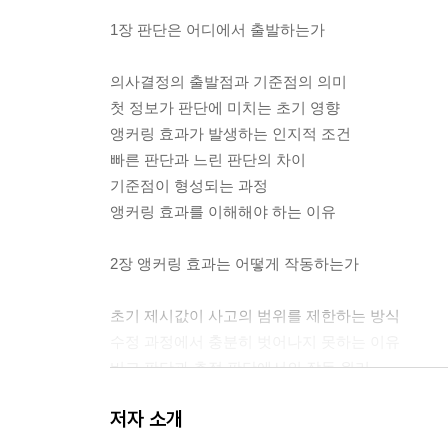
1장 판단은 어디에서 출발하는가
의사결정의 출발점과 기준점의 의미
첫 정보가 판단에 미치는 초기 영향
앵커링 효과가 발생하는 인지적 조건
빠른 판단과 느린 판단의 차이
기준점이 형성되는 과정
앵커링 효과를 이해해야 하는 이유
2장 앵커링 효과는 어떻게 작동하는가
초기 제시값이 사고의 범위를 제한하는 방식
수정 과정에서 충분히 벗어나지 못하는 이유
비교 판단과 추정 판단에서의 작동 원리
숫자 정보와 비숫자 정보의 영향 차이
저자 소개
명시적 앵커와 암묵적 앵커의 형성
판단 결과에 남는 기준점의 흔적