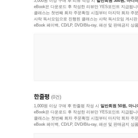
3,000원 이상 구매 후 리뷰 작성 시
일반회원 300원, 마니아
숫자가 사고의 기준선을 만드는 과정
eBook은 다운로드 후 작성한 리뷰만 YES포인트 지급됩니
클래스는 첫번째 회차 주문확정 시점부터 마지막 회차 주문
사락 독서모임으로 진행된 클래스는 사락 독서모임 게시판
5장 언어와 표현도 앵커가 될 수 있는가
eBook 페이백, CD/LP, DVD/Blu-ray, 패션 및 판매금
질문의 방식이 판단을 바꾸는 구조
단어 선택이 인상 형성에 미치는 영향
긍정 표현과 부정 표현의 기준점 효과
순서와 맥락이 의미를 고정하는 방식
모호한 표현이 판단을 좁히는 과정
설명 문장이 해석 방향을 이끄는 원리
6장 앵커링 효과는 어떤 판단 영역에서 나타나는가
한줄평
(0건)
1,000원 이상 구매 후 한줄평 작성 시
일반회원 50원, 마니
가격 판단에서 나타나는 기준점의 영향
eBook은 다운로드 후 작성한 리뷰만 YES포인트 지급됩니
확률 추정에서 생기는 왜곡
클래스는 첫번째 회차 주문확정 시점부터 마지막 회차 주문
eBook 페이백, CD/LP, DVD/Blu-ray, 패션 및 판매금
위험 판단과 안전 판단의 차이
사람 평가와 인상 판단의 형성