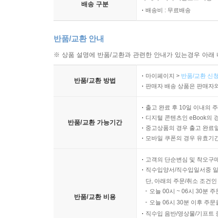
시간 압박이 수정 폭을 줄이는 과정
배송 구분
배송비 : 무료배송
불완전한 정보가 기준점 의존을 높이는 이유
집단 판단에서 기준점이 확대되는 방식
반품/교환 안내
9장 앵커링 효과를 점검하는 사고의 절차
※ 상품 설명에 반품/교환과 관련한 안내가 있는경우 아래 
마이페이지 >
반품/교환 신청
처음 제시된 정보의 위치 파악하기
반품/교환 방법
판매자 배송 상품은 판매자와
현재 판단의 기준점 확인하기
대안 기준점을 함께 검토하는 방법
출고 완료 후 10일 이내의 
판단 범위를 넓혀 보는 사고 과정
디지털 콘텐츠인 eBook의 
반품/교환 가능기간
중고상품의 경우 출고 완료일
수정이 충분한지 점검하는 기준
모바일 쿠폰의 경우 유효기간(
결론 이전에 질문을 다시 검토하는 절차
고객의 단순변심 및 착오구
10장 더 균형 잡힌 판단을 위한 정리
직수입양서/직수입일서중 일
단, 아래의 주문/취소 조건인
오늘 00시 ~ 06시 30분 
앵커링 효과의 핵심 작동 구조
반품/교환 비용
오늘 06시 30분 이후 주문
판단 왜곡이 생기는 주요 조건
직수입 음반/영상물/기프트 
숫자와 언어가 기준점이 되는 방식