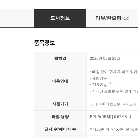
생각은 어디서 시작되는가: 앵커링 효과와 판단
도서정보
리뷰/한줄평
(0/0)
품목정보
발행일
2026년 05월 20일
배송 없이 구매 후 바로 읽
제한없음
이용안내
TTS 가능
저작권 보호를 위해 인쇄 기
지원기기
크레마 /PC(윈도우 - 4K 모
파일/용량
EPUB(DRM) | 0.67MB
글자 수/페이지 수
약 17.6만자, 약 5.4만 단어, 