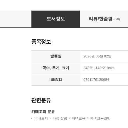
자녀에게 기회를 주는 부모
도서정보
리뷰/한줄평
(0/0)
품목정보
발행일
2026년 06월 02일
쪽수, 무게, 크기
348쪽 | 148*210mm
ISBN13
9791176130684
관련분류
카테고리 분류
국내도서
가정 살림
자녀교육
자녀교육일반