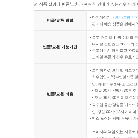
※ 상품 설명에 반품/교환과 관련한 안내가 있는경우 아래 
마이페이지 >
반품/교환 신청
반품/교환 방법
판매자 배송 상품은 판매자와
출고 완료 후 10일 이내의 
디지털 콘텐츠인 eBook의 
반품/교환 가능기간
중고상품의 경우 출고 완료일
모바일 쿠폰의 경우 유효기간(
고객의 단순변심 및 착오구
직수입양서/직수입일서중 일
단, 아래의 주문/취소 조건인
오늘 00시 ~ 06시 30분 
반품/교환 비용
오늘 06시 30분 이후 주문
직수입 음반/영상물/기프트 
단, 당일 00시~13시 사이
박스 포장은 택배 배송이 가
소비자의 책임 있는 사유로 