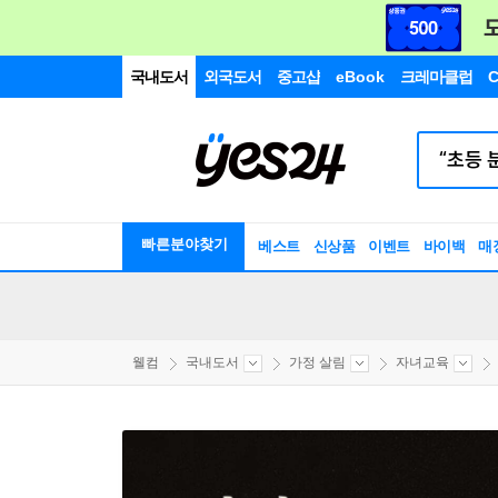
국내도서
외국도서
중고샵
eBook
크레마클럽
C
빠른분야찾기
베스트
신상품
이벤트
바이백
매
웰컴
국내도서
가정 살림
자녀교육