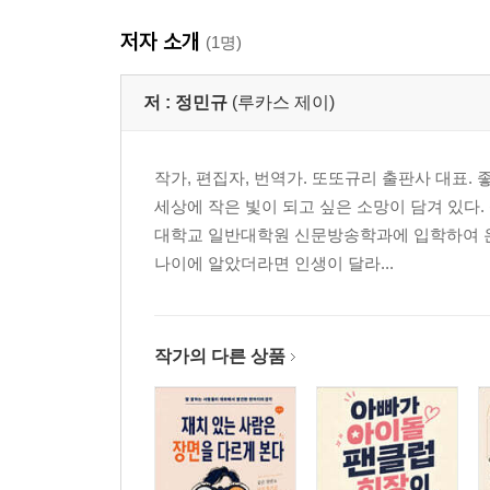
10장 아이를 약하게 만들지 않는 도움의 방식
저자 소개
(1명)
3부 아이는 자기 몫을 감당하며 자란다
11장 자기 일은 자기가 챙기는 힘
저 :
정민규
(루카스 제이)
12장 하기 싫어도 해야 할 일을 하는 힘
13장 선택하고 책임지는 힘
작가, 편집자, 번역가. 또또규리 출판사 대표. 
14장 실패를 견디고 다시 해보는 힘
세상에 작은 빛이 되고 싶은 소망이 담겨 있
15장 관계와 감정을 스스로 다루는 힘
대학교 일반대학원 신문방송학과에 입학하여 
16장 혼자 생각하고 공부를 자기 일로 만드는 힘
나이에 알았더라면 인생이 달라...
4부 부모의 내려놓음이 아이의 독립을 키운다
17장 부모의 불안은 왜 개입으로 바뀌는가
18장 사랑과 통제를 혼동하지 않기
작가의 다른 상품
19장 기다림은 소극성이 아니라 훈련이다
20장 내려놓음은 포기가 아니라 신뢰다
21장 결국 부모의 목표는 독립이다