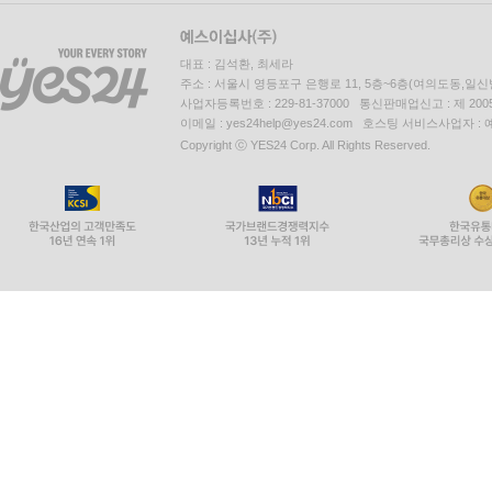
대표 : 김석환, 최세라
주소 : 서울시 영등포구 은행로 11, 5층~6층(여의도동,일신
사업자등록번호 : 229-81-37000 통신판매업신고 : 제 200
이메일 : yes24help@yes24.com 호스팅 서비스사업자 :
Copyright ⓒ YES24 Corp. All Rights Reserved.