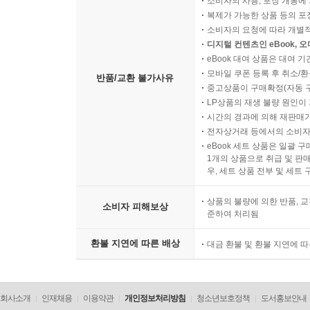
소비자의 사용, 포장 개봉에 
복제가 가능한 상품 등의 포장을 
소비자의 요청에 따라 개별
디지털 컨텐츠인 eBook, 
eBook 대여 상품은 대여 기
모바일 쿠폰 등록 후 취소/환
반품/교환 불가사유
중고상품이 구매확정(자동 
LP상품의 재생 불량 원인이 기
시간의 경과에 의해 재판매가
전자상거래 등에서의 소비자
eBook 세트 상품은 일괄 
1개의 상품으로 취급 및 판매
우, 세트 상품 전부 및 세트
상품의 불량에 의한 반품, 교
소비자 피해보상
준하여 처리됨
환불 지연에 따른 배상
대금 환불 및 환불 지연에 
회사소개
인재채용
이용약관
개인정보처리방침
청소년보호정책
도서홍보안내