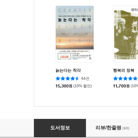
늙는다는 착각
행복의 정복
64건
15,300
원
(10% 할인)
11,700
원
(10
마침표의 순간들
도서정보
리뷰/한줄평
(6/0)