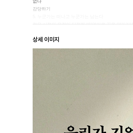
없다
감당하기
5. 누군가는 떠나고 누군가는 남는다
젊은 시절의 우정이 단절될 때|언어로 끝을 알리기|
6. 예고 없는 사라짐
상세 이미지
‘마지막 순간’을 놓치다|마지막 결과에서 최초의 
7. 인생의 계절들
시간의 살결|나의 첫 마지막들| 자신의 삶을 실현하
기대하기
8. 인생은 하나의 여행이다
트레비 분수에서 튀르키예의 모험까지|돌아가기|불
불확실한 마지막 순간들: 전쟁에서 실종까지
9. 치유되기를 기다리기
균형들|삶의 마지막을 선택하기|정신분석가와 이별
10. 마지막 한 잔
유한성과 실랑이하기|‘끝에서 두 번째 잔’을 찾아서
느끼기
나오며