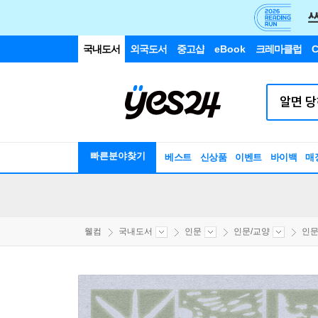
국내도서
외국도서
중고샵
eBook
크레마클럽
C
빠른분야찾기
베스트
신상품
이벤트
바이백
매
웰컴
국내도서
인문
인문/교양
인