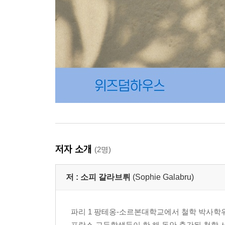
저자 소개
(2명)
저 :
소피 갈라브뤼
(Sophie Galabru)
파리 1 팡테옹-소르본대학교에서 철학 박사학위를 받았
프랑스 고등학생들이 한 해 동안 출간된 철학 서