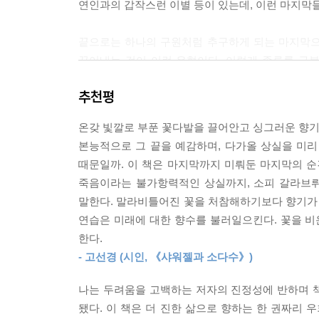
연인과의 갑작스런 이별 등이 있는데, 이런 마지막
이다.
--- p.88
끝으로는 하나의 구원처럼 추구하게 되는 마지막으로
끊어내는 것이 이런 유형이다. 이렇게 종류를 구
몇 년이 지나서도 누군가의 몸짓과 말을 기억한다는 
지나면서 우리가 가져야 할 다른 마음의 자세를 
--- p.97
추천평
아니다. 인생의 자연스러운 장면 전환의 표지판으
길이 달라지는 것이다.
우리는 끝맺음을 말로 표현하기 어려워할까? 아마도
온갖 빛깔로 부푼 꽃다발을 끌어안고 싱그러운 향기를
없기 때문일 것이다.
본능적으로 그 끝을 예감하며, 다가올 상실을 미
“어떤 마지막 순간들은 우리를 존재의 또 다른 계절
--- p.121
때문일까. 이 책은 마지막까지 미뤄둔 마지막의 순
우리를 일으키고 다시 살아가게 하는 순간들
죽음이라는 불가항력적인 상실까지, 소피 갈라브
고통이 견딜 수 없는 것은 그것이 언제 끝날지 알 
말한다. 말라비틀어진 꽃을 처참해하기보다 향기가 
학창 시절 한시도 떨어져 있지 않고 늘 붙어 지냈는
도 불구하고 우리는 목표를 가져야 한다. 아주 작
연습은 미래에 대한 향수를 불러일으킨다. 꽃을 비운
무척 마음에 드는 여행지에서 ‘여기에 다시 올 일은
다.
한다.
집을 떠날 때 갑자기 울컥해져서 당황해본 적 있는
--- p.142
- 고선경 (시인, 《샤워젤과 소다수》)
저자는 예측은 고사하고, 전부 겪어낸 후에도 그것
세상에 ‘마치 마지막인 것처럼’ 사랑해야 할 것은 
나는 두려움을 고백하는 저자의 진정성에 반하며 책
종종 알아차리지 못한 채 지나가고, 때로는 뒤늦게
책임의 씨앗을 품고 있다.
됐다. 이 책은 더 진한 삶으로 향하는 한 권짜리 