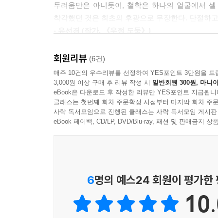
만드는 우리 삶의 어떤 마지막 순간들. 이 삶의
--- p.145
두려움만은 아니듯이, 철학은 하나의 얼굴에서 셀
계기가 될 수 있다고 강조한다. 자신의 이야기를 끊
착각했던 것은 최초의 후광으로 무장한다. 단절하고
있는 삶의 과정이 되는 것이다.
우리가 무엇을 포기하는지 아는 것은 여전히 중요하다
- 유선경 (작가, 《우정 도둑》)
때는 그 선택을 온전히 누릴 수 있기 때문이다.
테니스 선수 라파엘 나달이 자신의 선수 생활을 마
이 책은 흘러가는 시간에 대한 우울함을 찰나의 
--- p.169~170
회원리뷰
(6건)
법”이다. 중요한 것은 자신이 그 끝을 얼마나 빛나
보여준다. 소피 갈라브뤼는 이 책을 통해 ‘철학계의 
매주 10건의 우수리뷰를 선정하여 YES포인트 3만원을 드
향해 나아가는 아주 긴 달리기일지도 모른다.
- 《르 몽드》
우리가 확실히 붙잡을 수 있는 것은 과거뿐이며, 그
3,000원 이상 구매 후 리뷰 작성 시
일반회원 300원, 마니아
eBook은 다운로드 후 작성한 리뷰만 YES포인트 지급됩니
--- p.175
“산다는 것은 순간 속으로 몸을 던지는 기쁨을 누리
클래스는 첫번째 회차 주문확정 시점부터 마지막 회차 주문
사락 독서모임으로 진행된 클래스는 사락 독서모임 게시판
자신을 넘어서는 흐름에 기꺼이 몸을 맡기는 철학
더 이상 몇 번째인지, 끝에서 두 번째인지, 혹은 마
eBook 페이백, CD/LP, DVD/Blu-ray, 패션 및 판매금
현재의 순간과 연결되는 것이다.
프랑스에서는 ‘믿고 읽는 철학서’를 보증하는 상으로
--- p.269
사유의 가치를 기준으로 후보 도서를 선정하고, 
결정되는 상이다. 소피 갈라브뤼는 첫 번째 책 『분
행복하게 산다는 것은 시간을 계산하며 살아가는 인질
6
명의 예스24 회원이 평가한
살결 속에 뿌리내린다는 원칙을 지지하는 것이다. 어
고등학생들의 인정을 받았다는 데서 알 수 있듯이
것이다.
10.
좁히며, 누구나 이해할 수 있게 철학적 사유를 전
만들어낸다. 『마침표의 순간들』에도 이런 저자
--- p.273