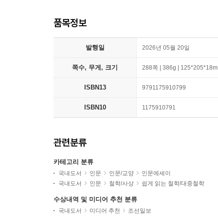
품목정보
발행일
2026년 05월 20일
쪽수, 무게, 크기
288쪽 | 386g | 125*205*18
ISBN13
9791175910799
ISBN10
1175910791
관련분류
카테고리 분류
국내도서
인문
인문/교양
인문에세이
국내도서
인문
철학/사상
쉽게 읽는 철학/대중철학
수상내역 및 미디어 추천 분류
국내도서
미디어 추천
조선일보