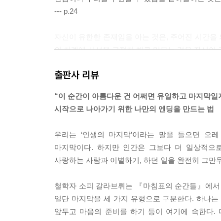
--- p.24
자신이 유한한 존재임을 아는 것은, 주어진 시간을
의 한계에 시선을 고정한 채로 머무는 것은 자신이
--- p.49
출판사 리뷰
안식처에서의 마지막 순간은, 우리의 경험을 받아들
“이 순간이 아름다운 건 어쩌면 유일하고 마지막일
거기에 남겨둔 것과 앞으로 우리를 계속 따라다닐 것
시작으로 나아가기 위한 나만의 엔딩을 만드는 법
에서 사는 것이다.
--- p.53
우리는 ‘인생의 마지막’이라는 말을 들으면 으레
마지막이다. 하지만 인간은 그보다 더 일상적으로
타인의 죽음이라는 실제적인 사건에 대비할 수 없으며
사랑하는 사람과 이별하기, 하던 일을 완전히 그만
특이한 성격을 지니기 때문이다. 그 죽음을 보거나
는 데에만 쓸모가 있기 때문이다.
철학자 소피 갈라브뤼는 『마침표의 순간들』에서 
--- p.83~84
일단 마지막을 세 가지 유형으로 구분한다. 하나는
앞두고 마음의 준비를 하기 등이 여기에 속한다.
사랑하는 것, 사랑했다는 것은, 우리의 존재에 가