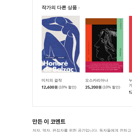
작가의 다른 상품
미지의 걸작
오스카리아나
누
가
12,600
원
(10% 할인)
25,200
원
(10% 할인)
인
1
만든 이 코멘트
저자, 역자, 편집자를 위한 공간입니다. 독자들에게 전하고