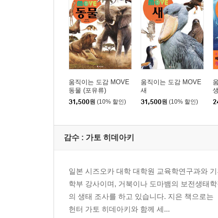
사이렌 무리 175
무족목
무족영원 무리 / 무족영원의 몸 구조 176
움직이는 도감 MOVE
움직이는 도감 MOVE
움
더 알고 싶어! 파충류·양서류
동물 (포유류)
새
31,500
원
(10% 할인)
31,500
원
(10% 할인)
2
과거 지구에 살았던 악어들 31
외래종의 위협 127
감수 :
가토 히데아키
파충류·양서류 탈피 비교 159
일본 시즈오카 대학 대학원 교육학연구과와 기
학부 강사이며, 거북이나 도마뱀의 보전생태학적
위기의 파충류·양서류 167
의 생태 조사를 하고 있습니다. 지은 책으로는
헌터 가토 히데아키와 함께 세...
색인 177