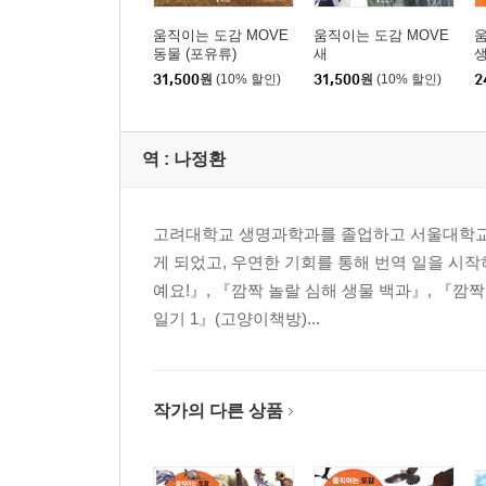
옛개구리 등의 무리 158
움직이는 도감 MOVE
움직이는 도감 MOVE
움
동물 (포유류)
새
유미목
31,500
원
(10% 할인)
31,500
원
(10% 할인)
2
도롱뇽, 영원 무리 / 도롱뇽, 영원의 몸 구조 161
역 :
나정환
장수도롱뇽 무리 162
도롱뇽 무리 164
고려대학교 생명과학과를 졸업하고 서울대학교에
게 되었고, 우연한 기회를 통해 번역 일을 시작
영원 무리 168
예요!』, 『깜짝 놀랄 심해 생물 백과』, 『깜
일기 1』(고양이책방)...
점박이도롱뇽 등의 무리 172
미주도롱뇽 등의 무리 174
작가의 다른 상품
동굴영원 무리 175