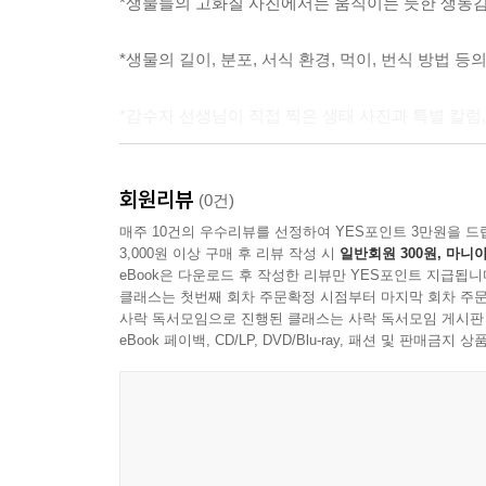
*생물들의 고화질 사진에서는 움직이는 듯한 생동감
*생물의 길이, 분포, 서식 환경, 먹이, 번식 방법 
*감수자 선생님이 직접 찍은 생태 사진과 특별 칼럼,
재미있게 읽는 것만으로 지식이 쑥쑥, 독해력도 UP
회원리뷰
(0건)
정보를 얻을 수단은 이제 무수히 많지만, 도감은 
매주 10건의 우수리뷰를 선정하여 YES포인트 3만원을 드
3,000원 이상 구매 후 리뷰 작성 시
일반회원 300원, 마니아
있기 때문이지요. 궁금한 것이 있을 때는 꼭 제일 
eBook은 다운로드 후 작성한 리뷰만 YES포인트 지급됩니
지식의 샘물과도 같을 거예요. 또한, 인터넷에서 
클래스는 첫번째 회차 주문확정 시점부터 마지막 회차 주문
정보들도 섞여 있기 때문이지요. 전문가의 감수 과
사락 독서모임으로 진행된 클래스는 사락 독서모임 게시판
eBook 페이백, CD/LP, DVD/Blu-ray, 패션 및 판매금
글뿐만 아니라 큼직한 사진, 삽화, 때로는 유쾌한 만
보면 자연스레 독해력도 높아질 거예요. 교과서의 
깨닫고, 알던 내용은 더 자세히 배우면서 멋진 척척
일본 명문 출판사, 고단샤(講談社) 기획·제작