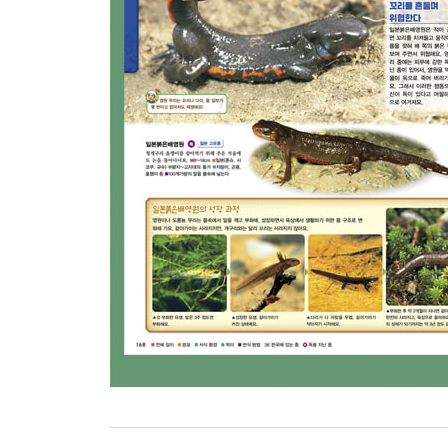
독화살개구리 무리 138
두꺼비 무리 140
유리개구리 무리 142
황금개구리 등의 무리 142
산청개구리 무리 143
만텔라 무리 145
개구리 무리 146
디크로글로수스 무리 149
아프리카황소개구리 무리 150