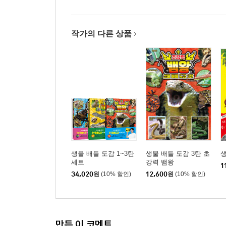
작가의 다른 상품
생물 배틀 도감 1~3탄
생물 배틀 도감 3탄 초
생
세트
강력 뱀왕
1
34,020
원
(10% 할인)
12,600
원
(10% 할인)
만든 이 코멘트