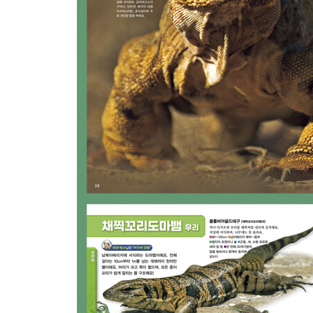
가로목거북 무리 57
유린목
도마뱀 무리 / 도마뱀의 몸 구조 59
이구아나 등의 무리 60
아가마 무리 66
카멜레온 무리 70
갑옷도마뱀 등의 무리 74
도마뱀 등의 무리 75
장님도마뱀 무리 79