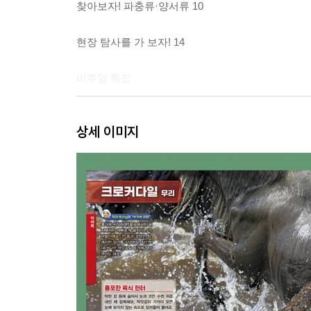
찾아보자! 파충류·양서류 10
현장 탐사를 가 보자! 14
비주얼 특집
파충류·양서류의 생활 16
상세 이미지
파충류·양서류의 모습 18
파충류
파충류는 어떤 생물일까? 20
악어목
악어 무리 / 악어의 몸 구조 23