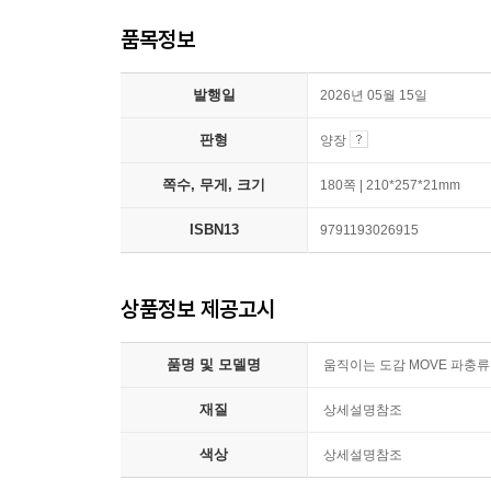
품목정보
발행일
2026년 05월 15일
판형
양장
쪽수, 무게, 크기
180쪽 | 210*257*21mm
ISBN13
9791193026915
상품정보 제공고시
품명 및 모델명
움직이는 도감 MOVE 파충
재질
상세설명참조
색상
상세설명참조