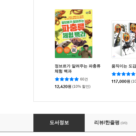
정브르가 알려주는 파충류
움직이는 도감
체험 백과
60건
117,000
원
(1
12,420
원
(10% 할인)
움직이는 도감 MOVE 파충류·양서류
도서정보
리뷰/한줄평
(0/0)