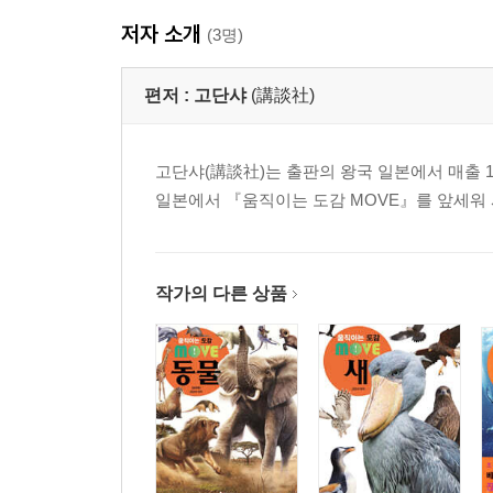
저자 소개
(3명)
골리앗개구리 무리 150
맹꽁이 무리 151
편저 :
고단샤
(講談社)
비개구리 등의 무리 152
고단샤(講談社)는 출판의 왕국 일본에서 매출 
일본에서 『움직이는 도감 MOVE』를 앞세워 
풀개구리 등의 무리 153
거북개구리 등의 무리 154
작가의 다른 상품
아시아뿔개구리 등의 무리 155
발톱개구리 무리 156
멕시코맹꽁이 무리 157