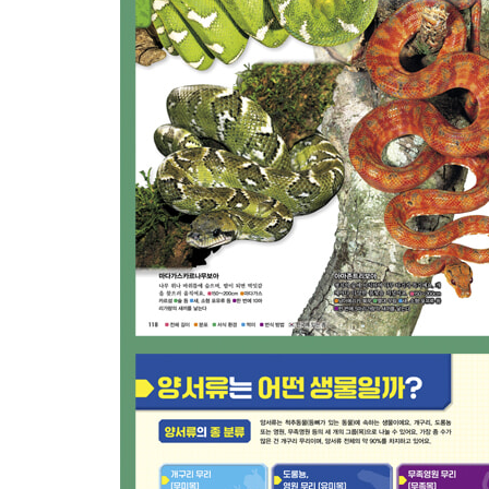
뱀 무리 / 뱀의 몸 구조 95
코브라 무리 96
두더지살무사 무리 104
아프리카집뱀, 모래뱀 등의 무리 104
뱀 등의 무리 105
물뱀 무리 109
살무사 무리 110
다카치호뱀, 파레아스 무리 115
줄판비늘뱀 무리 115