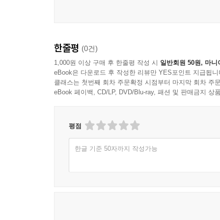
일본 판매량 600만 부 돌파! 꾸준히 사랑받는 『움
『움직이는 도감 MOVE』 시리즈는 일본에서 스
한줄평
(0건)
목표는 평생 기억에 남을 만큼 인상적인 지면을 제작
역동적인 화보를 한 권 가득 담았습니다.
1,000원 이상 구매 후 한줄평 작성 시
일반회원 50원, 마니
eBook은 다운로드 후 작성한 리뷰만 YES포인트 지급됩니
클래스는 첫번째 회차 주문확정 시점부터 마지막 회차 주문
지식 면에서도 충실한 도감의 모습을 보여 줍니다. 예
eBook 페이백, CD/LP, DVD/Blu-ray, 패션 및 판매금
위기 여부 등의 상세한 정보를 알려 줍니다. 또
있습니다. 완독하면 지식이 한층 더 보강되고, 
도감으로서 과학 교육의 최전선에 서 있는 것입니다
평점
한글 기준 50자까지 작성가능