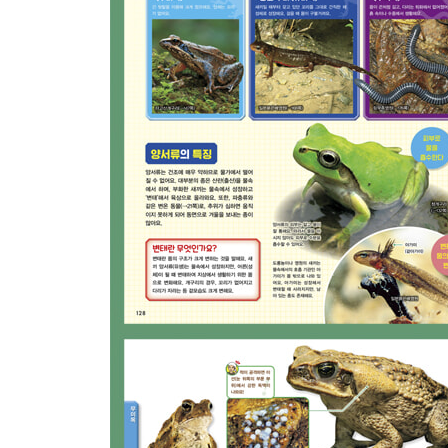
보아 무리 116
비단뱀 무리 121
선빔뱀 무리 124
아시아파이프뱀 무리 124
파이프뱀 무리 124
난쟁이왕뱀 무리 125
장님뱀 등의 무리 125
옛도마뱀목
투아타라 무리 / 투아타라의 몸 구조 126