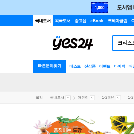
국내도서
외국도서
중고샵
eBook
크레마클럽
C
빠른분야찾기
베스트
신상품
이벤트
바이백
매
웰컴
국내도서
어린이
1-2학년
1-