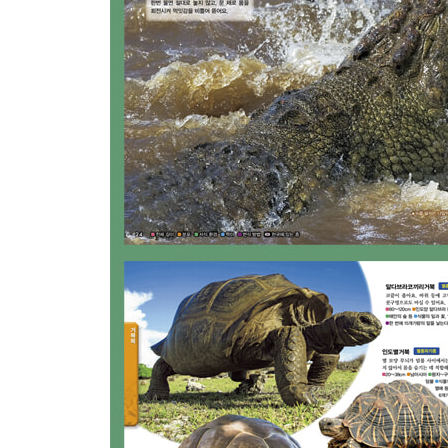
크로커다일 무리 24
가비알 무리 30
앨리게이터 무리 32
거북목
거북 무리 / 거북의 몸 구조 37
땅거북 무리 38
돌거북 무리 43
늪거북 무리 46
큰머리거북 무리 48