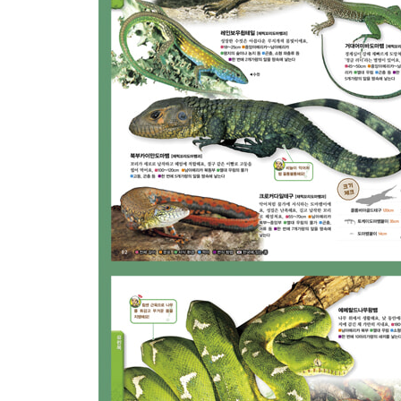
장지뱀 무리 80
채찍꼬리도마뱀 무리 82
도마뱀붙이 등의 무리 83
왕도마뱀 무리 88
독도마뱀 무리 91
중국악어도마뱀, 바다왕도마뱀 무리 92
무족도마뱀 무리 92
지렁이도마뱀 무리 / 지렁이도마뱀의 몸 구조 93