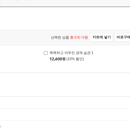
카트에 넣기
바로구
선택한 상품
총
0
개 /
0
원
똑똑하고 야무진 경제 습관 1
12,600
원
(10% 할인)
m