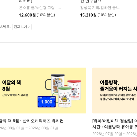
리커버)
한 연구실 0
은소홀 글/노인경 그림
문학동네
김상욱 기획/김하연 글/정순규 그림
|
12,600
원
(10% 할인)
15,210
원
(10% 할인)
보세요.
전체보기
달의 책 8월 : 산리오캐릭터즈 유리컵
[유아/어린이/가정살림] 
시간 : 여름방학 유아동 
26년 08월 01일 ~ 2026년 08월 31일
2026년 07월 20일 ~ 2026