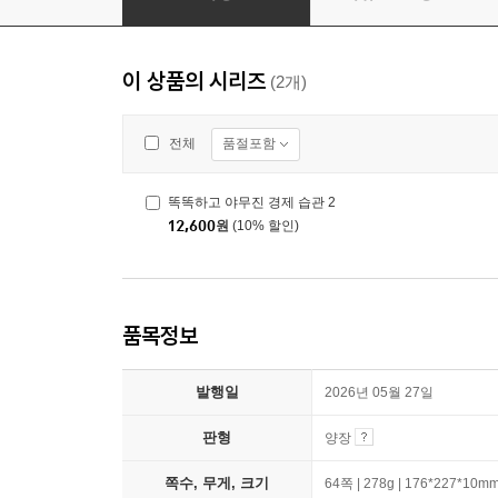
이 상품의 시리즈
(2개)
품절포함
전체
똑똑하고 야무진 경제 습관 2
12,600
원
(10% 할인)
품목정보
발행일
2026년 05월 27일
판형
양장
쪽수, 무게, 크기
64쪽 | 278g | 176*227*10m