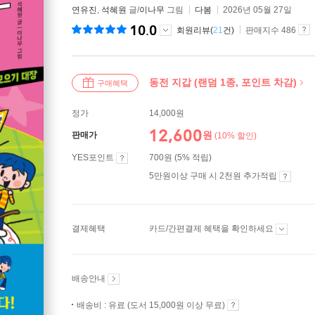
연유진
,
석혜원
글/
이나무
그림
다봄
2026년 05월 27일
10.0
회원리뷰(
21
건)
판매지수 486
동전 지갑 (랜덤 1종, 포인트 차감)
구매혜택
정가
14,000원
12,600
원
판매가
(10% 할인)
YES포인트
700원 (5% 적립)
5만원이상 구매 시 2천원 추가적립
결제혜택
카드/간편결제 혜택을 확인하세요
배송안내
배송비 : 유료 (도서 15,000원 이상 무료)