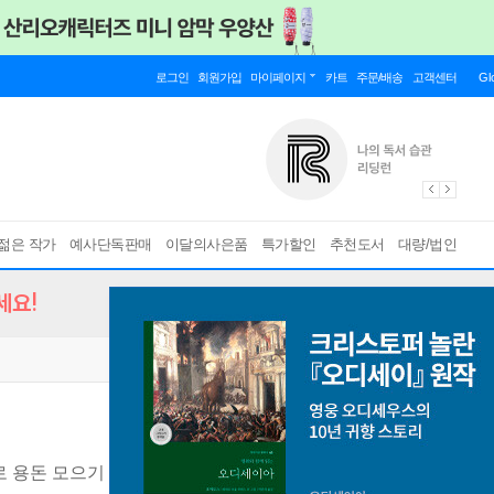
로그인
회원가입
마이페이지
카트
주문/배송
고객센터
Gl
젊은 작가
예사단독판매
이달의사은품
특가할인
추천도서
대량/법인
세요!
로 용돈 모으기 대장
[ 양장 ]