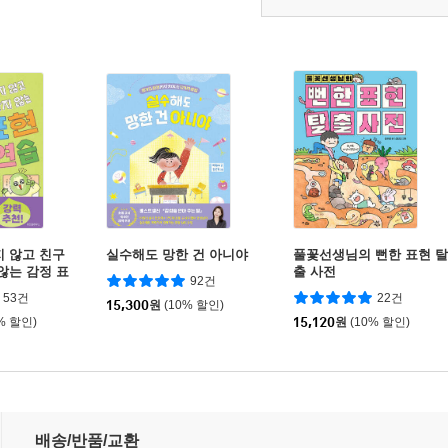
지 않고 친구
실수해도 망한 건 아니야
풀꽃선생님의 뻔한 표현 탈
않는 감정 표
출 사전
92건
53건
22건
15,300
원
(10% 할인)
% 할인)
15,120
원
(10% 할인)
배송/반품/교환