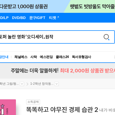
D/LP
DVD/BD
문구
/GIFT
티켓
장안내
채널예스
사락
예스펀딩
클래스24
독서유형검사
RBTI Lab
독서유형검사
주말에는 더욱 알뜰하게!
최대 2,000원 상품권 받으
2학년 그림/동...
1-2학년 창작동...
소득공제
똑똑하고 야무진 경제 습관 2
내가 바