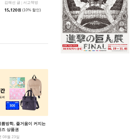
김해선 글
서교책방
|
아울북
|
15,120
원
(10% 할인)
여름방학, 줄거움이 커지는
퀴즈 상품권
년 08월 23일