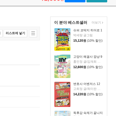
이 분야 베스트셀러
더보기
슈퍼 코딱지 히어로 1
매
리스트에 넣기
박세랑 글그림
15,120
원
(10% 할인)
고양이 해결사 깜냥 9
홍민정 글/김재희 그림
12,600
원
(10% 할인)
변호사 어벤저스 12
고희정 글/최미란 그림/신주영 감수
14,220
원
(10% 할인)
독후감 숙제가 끝나지