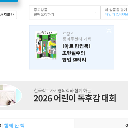
중고상품
이 상품을 팔기
판매요청하기
매입가 2,400
서지도안
프랑스
퐁피두센터 기획
[아트 팝업북]
초현실주의
팝업 갤러리
들이
함께 산 책