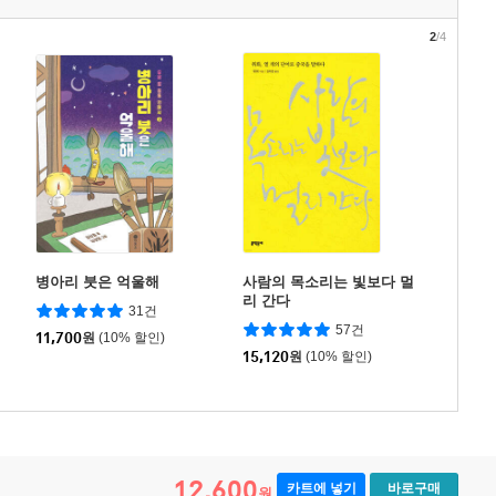
2
/4
병아리 붓은 억울해
사람의 목소리는 빛보다 멀
리 간다
31건
57건
11,700
원
(10% 할인)
15,120
원
(10% 할인)
12,600
카트에 넣기
바로구매
원