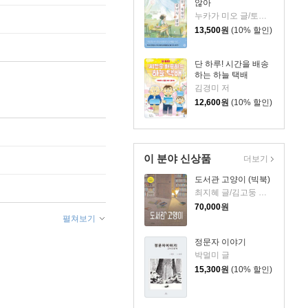
않아
누카가 미오 글/토티 그림/김지영 역
13,500
원
(10% 할인)
단 하루! 시간을 배송
하는 하늘 택배
김경미 저
12,600
원
(10% 할인)
이 분야 신상품
더보기
도서관 고양이 (빅북)
최지혜 글/김고둥 그림
70,000
원
펼쳐보기
정문자 이야기
박멀미 글
15,300
원
(10% 할인)