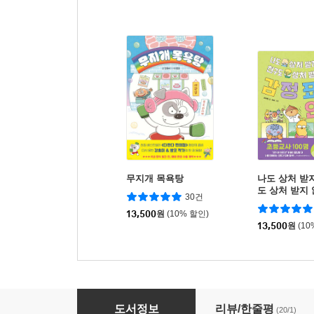
무지개 목욕탕
나도 상처 받
도 상처 받지 
30건
현 연습
13,500
원
(10% 할인)
13,500
원
(10
똑똑하고 야무진 경제 습관 2
도서정보
리뷰/한줄평
(20/1)