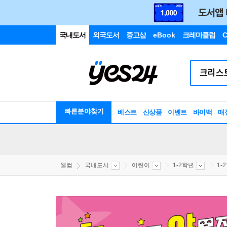
국내도서
외국도서
중고샵
eBook
크레마클럽
C
빠른분야찾기
베스트
신상품
이벤트
바이백
매
웰컴
국내도서
어린이
1-2학년
1-