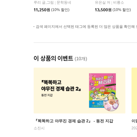
루리 글,그림
문학동네
유은실 저
비룡소
|
|
11,250
원
(10% 할인)
13,500
원
(10% 할인)
검색 페이지에서 선택된 태그에 등록된 더 많은 상품을 확인해 
이 상품의 이벤트
(10개)
『똑똑하고 야무진 경제 습관 2』 - 동전 지갑
이
소진시
20