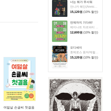
너는 뭐가 무서워
안니카 헤딘(Annica Hedin) 글/한나 클린타게 (Hanna Klinthage) 그림
15,120
원
(10% 할인)
언제까지 기다려!
에이나트 차르파티 글그림/정재원 역
12,600
원
(10% 할인)
오디세이
호메로스 원저/제럴딘 매코크런 글/김재용 역/장시은 감수
15,120
원
(10% 할인)
여덟살 손글씨 첫걸음