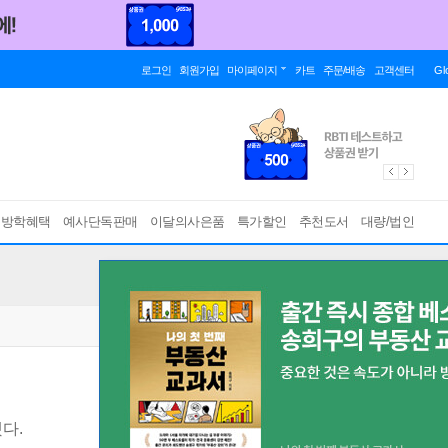
로그인
회원가입
마이페이지
카트
주문/배송
고객센터
Gl
름방학혜택
예사단독판매
이달의사은품
특가할인
추천도서
대량/법인
다.