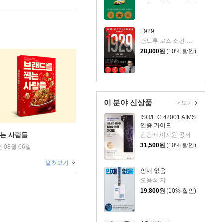
1929
앤드루 로스 소킨 저/조용빈 역/신현호 감수
28,800
원
(10% 할인)
이 분야 신상품
더보기
ISO/IEC 42001 AIMS
인증 가이드
김광배,이지원 공저
찍는 사람들
31,500
원
(10% 할인)
년 08월 06일
펼쳐보기
인재 없음
오용석 저
19,800
원
(10% 할인)