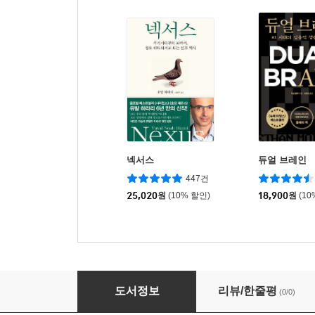
넥서스
듀얼 브레인
447건
25,020
원
(10% 할인)
18,900
원
(10
경험의 역습
도서정보
리뷰/한줄평
(0/0)