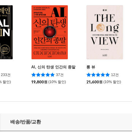
AI, 신의 탄생 인간의 종말
롱 뷰
233건
37건
12건
% 할인)
19,800
원
(10% 할인)
21,600
원
(10% 할인)
배송/반품/교환