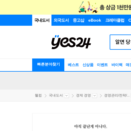
국내도서
외국도서
중고샵
eBook
크레마클럽
C
빠른분야찾기
베스트
신상품
이벤트
바이백
매
웰컴
국내도서
경제 경영
경영관리/전략/...