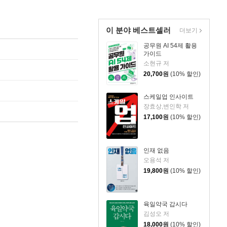
이 분야 베스트셀러
더보기
공무원 AI 54제 활용
가이드
소현규 저
20,700
원
(10% 할인)
스케일업 인사이트
장효상,변인학 저
17,100
원
(10% 할인)
인재 없음
오용석 저
19,800
원
(10% 할인)
육일약국 갑시다
김성오 저
18,000
원
(10% 할인)