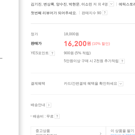
김기진
,
변상록
,
양수진
,
박현문
,
이소민
저 외 4명
에릭스토
첫번째 리뷰어가 되어주세요.
판매지수 90
정가
18,000원
16,200
원
판매가
(10% 할인)
YES포인트
900원 (5% 적립)
5만원이상 구매 시 2천원 추가적립
결제혜택
카드/간편결제 혜택을 확인하세요
배송안내
배송비 : 무료
중고상품
이 상품을 팔기