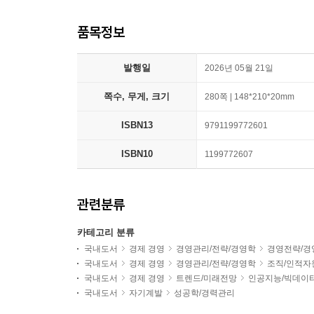
품목정보
발행일
2026년 05월 21일
쪽수, 무게, 크기
280쪽 | 148*210*20mm
ISBN13
9791199772601
ISBN10
1199772607
관련분류
카테고리 분류
국내도서
경제 경영
경영관리/전략/경영학
경영전략/경
국내도서
경제 경영
경영관리/전략/경영학
조직/인적자
국내도서
경제 경영
트렌드/미래전망
인공지능/빅데이
국내도서
자기계발
성공학/경력관리