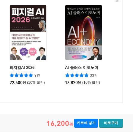
1
/1
피지컬AI 2026
AI 플러스 이코노미
9건
33건
22,500
원
(10% 할인)
17,820
원
(10% 할인)
16,200
카트에 넣기
바로구매
원