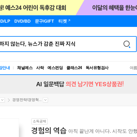
D/LP
DVD/BD
문구
/GIFT
티켓
장안내
채널예스
사락
예스펀딩
클래스24
독서유형검사
여
RBTI Lab
독서유형검사
AI 일문백답
의견 남기면 YES상품권!
경영전략/경영혁...
소득공제
경험의 역습
아직 끝난게 아니다. 시작도 안했