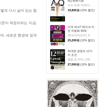
AQ 변화지능
리즈 트랜 저/한미선 역
어떻게 다시 살아 있는 힘
19,800
원
(10% 할인)
기준이 재정의되는 지금,
이게 되네? 메이크 미
친 자동화 36제
며, 새로운 환경에 맞게
챗대리(박진주) 저
25,200
원
(10% 할인)
위대한 경영의 12가
지 조건
갤럽,짐 하터,고현숙,박원섭,이혜숙 저/김광수 역
27,000
원
(10% 할인)