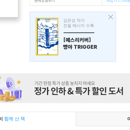
판매요청하기
매입가 2,700
김은성 작가
친필 메시지 수록
---------------
[예스리커버]
빵야 TRIGGER
들이
함께 산 책