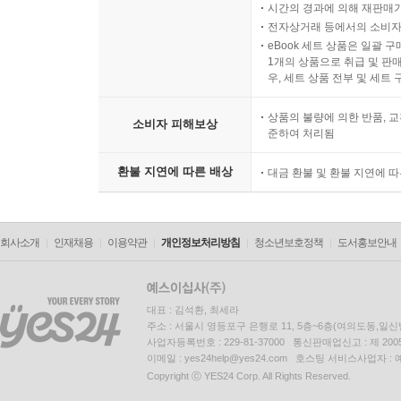
시간의 경과에 의해 재판매가
전자상거래 등에서의 소비자
eBook 세트 상품은 일괄 
1개의 상품으로 취급 및 판매
우, 세트 상품 전부 및 세트
상품의 불량에 의한 반품, 교
소비자 피해보상
준하여 처리됨
환불 지연에 따른 배상
대금 환불 및 환불 지연에 
회사소개
인재채용
이용약관
개인정보처리방침
청소년보호정책
도서홍보안내
대표 : 김석환, 최세라
주소 : 서울시 영등포구 은행로 11, 5층~6층(여의도동,일신
사업자등록번호 : 229-81-37000 통신판매업신고 : 제 200
이메일 : yes24help@yes24.com 호스팅 서비스사업자 :
Copyright ⓒ YES24 Corp. All Rights Reserved.