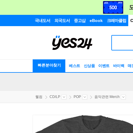
국내도서
외국도서
중고샵
eBook
크레마클럽
C
빠른분야찾기
베스트
신상품
이벤트
바이백
매
웰컴
CD/LP
POP
음악관련 Merch