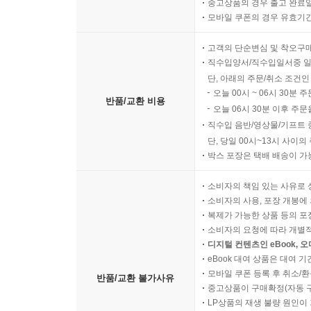
중고상품의 경우 출고 완료일
모바일 쿠폰의 경우 유효기간(
고객의 단순변심 및 착오구
직수입양서/직수입일서중 일
단, 아래의 주문/취소 조건인
오늘 00시 ~ 06시 30분 
반품/교환 비용
오늘 06시 30분 이후 주문
직수입 음반/영상물/기프트 
단, 당일 00시~13시 사이
박스 포장은 택배 배송이 가
소비자의 책임 있는 사유로 
소비자의 사용, 포장 개봉에 
복제가 가능한 상품 등의 포장을 
소비자의 요청에 따라 개별
디지털 컨텐츠인 eBook, 
eBook 대여 상품은 대여 기
모바일 쿠폰 등록 후 취소/환
반품/교환 불가사유
중고상품이 구매확정(자동 
LP상품의 재생 불량 원인이 기