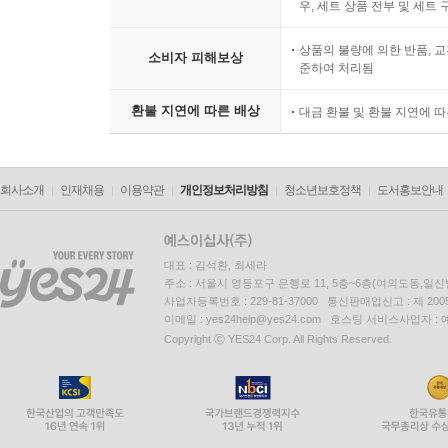
우, 세트 상품 전부 및 세트
상품의 불량에 의한 반품, 교
소비자 피해보상
준하여 처리됨
환불 지연에 따른 배상
대금 환불 및 환불 지연에 
회사소개
인재채용
이용약관
개인정보처리방침
청소년보호정책
도서홍보안내
대표 : 김석환, 최세라
주소 : 서울시 영등포구 은행로 11, 5층~6층(여의도동,일신
사업자등록번호 : 229-81-37000 통신판매업신고 : 제 200
이메일 : yes24help@yes24.com 호스팅 서비스사업자 :
Copyright ⓒ YES24 Corp. All Rights Reserved.