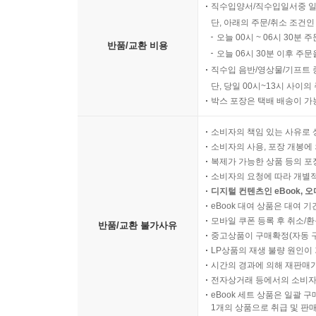
직수입양서/직수입일서중 일
단, 아래의 주문/취소 조건인
오늘 00시 ~ 06시 30분 
반품/교환 비용
오늘 06시 30분 이후 주문
직수입 음반/영상물/기프트 
단, 당일 00시~13시 사이
박스 포장은 택배 배송이 가
소비자의 책임 있는 사유로 
소비자의 사용, 포장 개봉에 
복제가 가능한 상품 등의 포장을 
소비자의 요청에 따라 개별
디지털 컨텐츠인 eBook, 
eBook 대여 상품은 대여 기
모바일 쿠폰 등록 후 취소/환
반품/교환 불가사유
중고상품이 구매확정(자동 
LP상품의 재생 불량 원인이 기
시간의 경과에 의해 재판매가
전자상거래 등에서의 소비자
eBook 세트 상품은 일괄 
1개의 상품으로 취급 및 판매