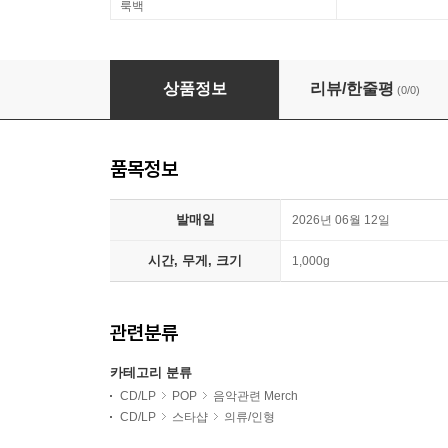
룩백
Billie Eilish (빌리 아일리시) - Hit Me Hard and 
상품정보
리뷰/한줄평
(0/0)
품목정보
발매일
2026년 06월 12일
시간, 무게, 크기
1,000g
관련분류
카테고리 분류
CD/LP
POP
음악관련 Merch
CD/LP
스타샵
의류/인형