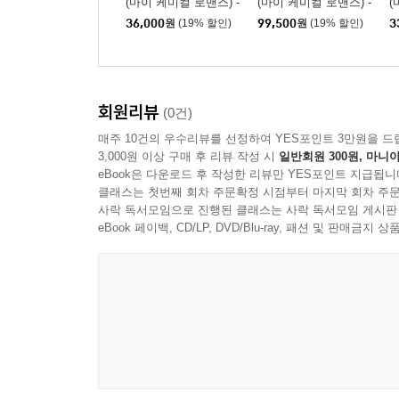
(마이 케미컬 로맨스) -
(마이 케미컬 로맨스) -
(
4집 Danger Days : The
4집 Danger Days : The
4
36,000
원
(19% 할인)
99,500
원
(19% 할인)
3
True Lives Of The Fab
True Lives Of The Fab
T
ulous Killjoys
ulous Killjoys [그린 컬
u
러 2LP]
테
회원리뷰
(0건)
매주 10건의 우수리뷰를 선정하여 YES포인트 3만원을 드
3,000원 이상 구매 후 리뷰 작성 시
일반회원 300원, 마니아
eBook은 다운로드 후 작성한 리뷰만 YES포인트 지급됩니
클래스는 첫번째 회차 주문확정 시점부터 마지막 회차 주문
사락 독서모임으로 진행된 클래스는 사락 독서모임 게시판
eBook 페이백, CD/LP, DVD/Blu-ray, 패션 및 판매금