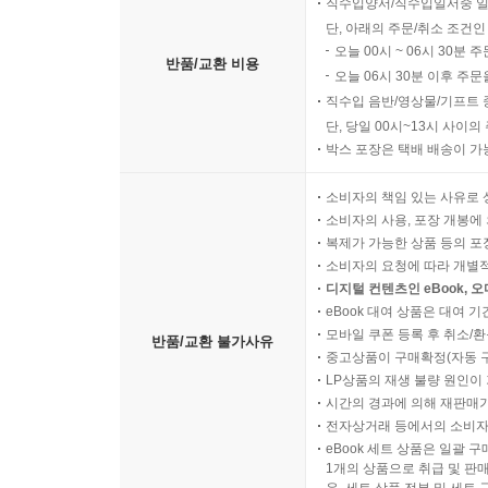
직수입양서/직수입일서중 일
단, 아래의 주문/취소 조건인
오늘 00시 ~ 06시 30분 
반품/교환 비용
오늘 06시 30분 이후 주문
직수입 음반/영상물/기프트 
단, 당일 00시~13시 사이
박스 포장은 택배 배송이 가
소비자의 책임 있는 사유로 
소비자의 사용, 포장 개봉에 
복제가 가능한 상품 등의 포장을 
소비자의 요청에 따라 개별
디지털 컨텐츠인 eBook, 
eBook 대여 상품은 대여 기
모바일 쿠폰 등록 후 취소/환
반품/교환 불가사유
중고상품이 구매확정(자동 
LP상품의 재생 불량 원인이 기
시간의 경과에 의해 재판매가
전자상거래 등에서의 소비자
eBook 세트 상품은 일괄 
1개의 상품으로 취급 및 판매