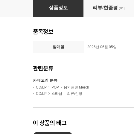
My Chemical Romance (마이 케미컬 로맨스) - Blac
상품정보
리뷰/한줄평
(0/0)
품목정보
발매일
2026년 06월 05일
관련분류
카테고리 분류
CD/LP
POP
음악관련 Merch
CD/LP
스타샵
의류/인형
이 상품의 태그