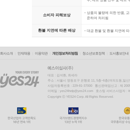
우, 세트 상품 전부 및 세트
상품의 불량에 의한 반품, 교
소비자 피해보상
준하여 처리됨
환불 지연에 따른 배상
대금 환불 및 환불 지연에 
회사소개
인재채용
이용약관
개인정보처리방침
청소년보호정책
도서홍보안내
대표 : 김석환, 최세라
주소 : 서울시 영등포구 은행로 11, 5층~6층(여의도동,일신
사업자등록번호 : 229-81-37000 통신판매업신고 : 제 200
이메일 : yes24help@yes24.com 호스팅 서비스사업자 :
Copyright ⓒ YES24 Corp. All Rights Reserved.