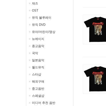
재즈
OST
뮤직 블루레이
뮤직 DVD
유아/어린이/명상
뉴에이지
종교음악
국악
일본음악
월드뮤직
스타샵
해외구매
중고음반
스페셜샵
미디어 추천 음반