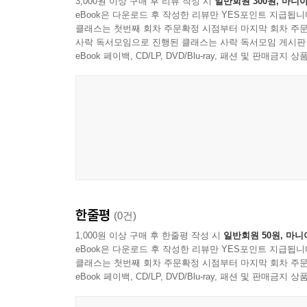
3,000원 이상 구매 후 리뷰 작성 시
일반회원 300원, 마니아
eBook은 다운로드 후 작성한 리뷰만 YES포인트 지급됩니
청소년 시기에 좋은 문학 작품들을 찾아 읽으면 
클래스는 첫번째 회차 주문확정 시점부터 마지막 회차 주문
읽는 것은 쉬운 일이 아닙니다. ‘세계문학을 읽
사락 독서모임으로 진행된 클래스는 사락 독서모임 게시판
했습니다. 이 책이 청소년들이 세계문학에 관심을 가
eBook 페이백, CD/LP, DVD/Blu-ray, 패션 및 판매금
위대한 작가이자 행동하는 지성
에밀 졸라의 삶과 문학을 읽는 명쾌한 안내서
이 책은 고전의 무게감 때문에 에밀 졸라를 어렵게
구성했습니다.
‘1부. 에밀 졸라의 삶과 작품 세계’에서는 가
한줄평
(0건)
고발한다.”라고 외쳤던 ‘드레퓌스 사건’ 등 그의
그가 평생을 바쳐 완성한 ‘루공-마카르 총서’의 방
1,000원 이상 구매 후 한줄평 작성 시
일반회원 50원, 마니
eBook은 다운로드 후 작성한 리뷰만 YES포인트 지급됩니
클래스는 첫번째 회차 주문확정 시점부터 마지막 회차 주문
이어지는 ‘2부. 에밀 졸라 작품 읽기’에서는 그의 
eBook 페이백, CD/LP, DVD/Blu-ray, 패션 및 판매금
《테레즈 라켕》은 에밀 졸라에게 ‘자연주의자’라는