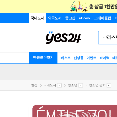
국내도서
외국도서
중고샵
eBook
크레마클럽
C
빠른분야찾기
베스트
신상품
이벤트
바이백
매
웰컴
국내도서
청소년
청소년 문학