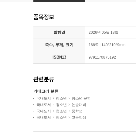
품목정보
발행일
2026년 05월 18일
쪽수, 무게, 크기
168쪽 | 140*210*9mm
ISBN13
9791170875192
관련분류
카테고리 분류
국내도서
청소년
청소년 문학
국내도서
청소년
논술대비
국내도서
청소년
중학생
국내도서
청소년
고등학생