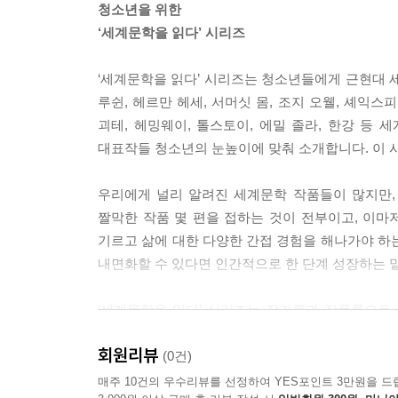
청소년을 위한
‘세계문학을 읽다’ 시리즈
‘세계문학을 읽다’ 시리즈는 청소년들에게 근현대 
루쉰, 헤르만 헤세, 서머싯 몸, 조지 오웰, 셰익스피
괴테, 헤밍웨이, 톨스토이, 에밀 졸라, 한강 등
대표작들 청소년의 눈높이에 맞춰 소개합니다. 이 시
우리에게 널리 알려진 세계문학 작품들이 많지만,
짤막한 작품 몇 편을 접하는 것이 전부이고, 이마
기르고 삶에 대한 다양한 간접 경험을 해나가야 하
내면화할 수 있다면 인간적으로 한 단계 성장하는 
‘세계문학을 읽다’ 시리즈는 작가론과 작품론으로
하기에, 책의 앞부분에는 작가의 삶과 작품 세
회원리뷰
청소년들에게 권할 만한 작품들을 가려뽑아 작품이
(0건)
짧은 단편을 소개할 경우에는 전문을 번역해서 싣고
매주 10건의 우수리뷰를 선정하여 YES포인트 3만원을 드