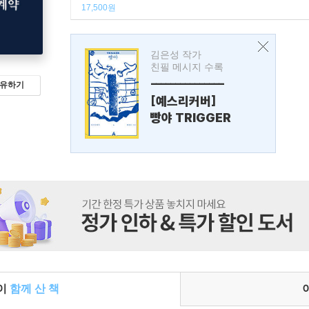
17,500원
김은성 작가
친필 메시지 수록
---------------
유하기
[예스리커버]
빵야 TRIGGER
들이
함께 산 책