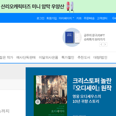
로그인
회원가입
마이페이지
카트
주문/배송
고객센터
Gl
젊은 작가
예사단독판매
이달의사은품
특가할인
추천도서
대량/법인
스까지