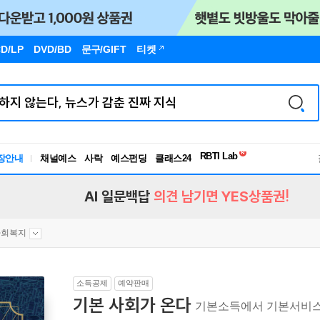
D/LP
DVD/BD
문구
/GIFT
티켓
독서유형검사
RBTI Lab
장안내
채널예스
사락
예스펀딩
클래스24
독서유형검사
AI 일문백답
의견 남기면 YES상품권!
사회복지
소득공제
예약판매
기본 사회가 온다
기본소득에서 기본서비