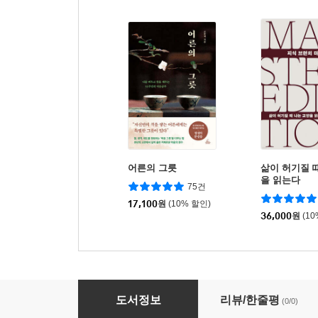
어른의 그릇
삶이 허기질 
을 읽는다
75건
17,100
원
(10% 할인)
36,000
원
(1
기본 사회가 온다
도서정보
리뷰/한줄평
(0/0)