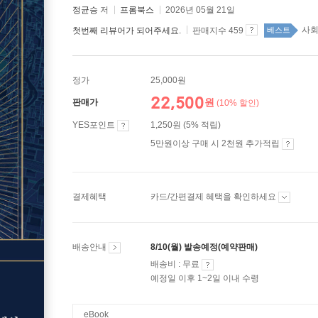
정균승
저
프롬북스
2026년 05월 21일
사회학
첫번째 리뷰어가 되어주세요.
판매지수 459
베스트
정가
25,000원
22,500
원
판매가
(10% 할인)
YES포인트
1,250원 (5% 적립)
5만원이상 구매 시 2천원 추가적립
결제혜택
카드/간편결제 혜택을 확인하세요
배송안내
8/10(월) 발송예정(예약판매)
배송비 : 무료
예정일 이후 1~2일 이내 수령
eBook