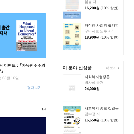
봄봄 저
16,200
원
(10% 할인)
쾌적한 사회의 불쾌함
구마시로 도루 저/이정미 역
18,900
원
(10% 할인)
림 이벤트 :『자유민주주의
이 분야 신상품
더보기
?』
사회복지행정론
년 08월 10일
박차상 등저
펼쳐보기
24,000
원
사회복지 홍보 첫걸음
1
/4
김수정 저
16,650
원
(10% 할인)