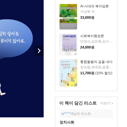
AI 시대의 복지담론
서상목 저
33,000
원
사회복지행정론
안정선,김은혜,김수영,이혜연 공저
24,000
원
통합돌봄의 길을 내다
장숙랑,유애정,윤종성,이재철,박영근,한진희 저
11,700
원
(10% 할인)
이 책이 담긴
리스트
더보기
w*****d
님의 리스트
정치사회