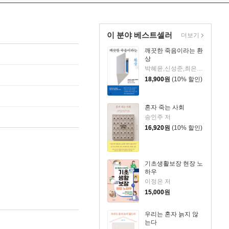
이 분야 베스트셀러
더보기
깨끗한 죽음이라는 환
상
박혜윤,신성준,최은경 저
18,900
원
(10% 할인)
혼자 죽는 사회
송인주 저
16,920
원
(10% 할인)
기초생활보장 현장 노
하우
이정은 저
15,000
원
우리는 혼자 늙지 않
는다