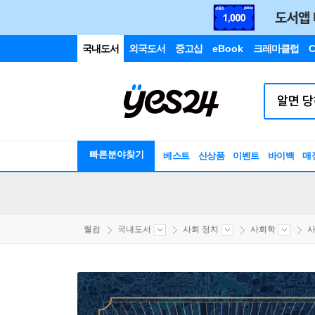
국내도서
외국도서
중고샵
eBook
크레마클럽
C
빠른분야찾기
베스트
신상품
이벤트
바이백
매
웰컴
국내도서
사회 정치
사회학