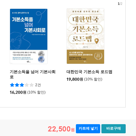
1
/2
기본소득을 넘어 기본사회
대한민국 기본소득 로드맵
로
19,800
원
(10% 할인)
2건
16,200
원
(10% 할인)
22,500
카트에 넣기
바로구매
원