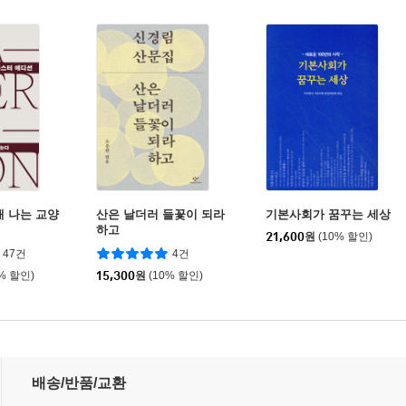
때 나는 교양
산은 날더러 들꽃이 되라
기본사회가 꿈꾸는 세상
하고
21,600
원
(10% 할인)
47건
4건
0% 할인)
15,300
원
(10% 할인)
배송/반품/교환