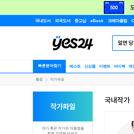
국내도서
외국도서
중고샵
eBook
크레마클럽
C
빠른분야찾기
베스트
신상품
이벤트
바이백
매
웰컴
작가파일
국내작가
작가파일
작가 혹은 작가와 작품명을
함께 검색해 보세요.