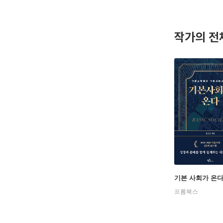
『10배의
정책과 비
작가의 전
기본 사회가 온
프롬북스