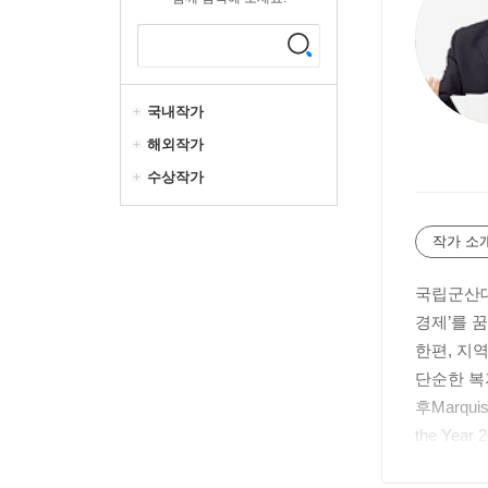
국내작가
해외작가
수상작가
작가 소
국립군산대
경제’를 
한편, 지
단순한 복
후Marqui
the Y
라는 질문