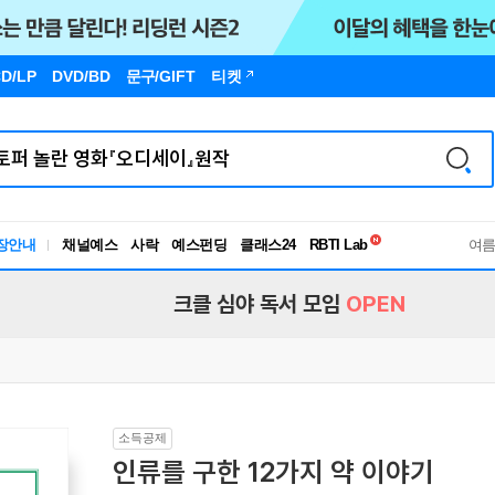
D/LP
DVD/BD
문구
/GIFT
티켓
독서유형검사
RBTI Lab
장안내
채널예스
사락
예스펀딩
클래스24
독서유형검사
여
크클 심야 독서 모임
OPEN
소득공제
인류를 구한 12가지 약 이야기