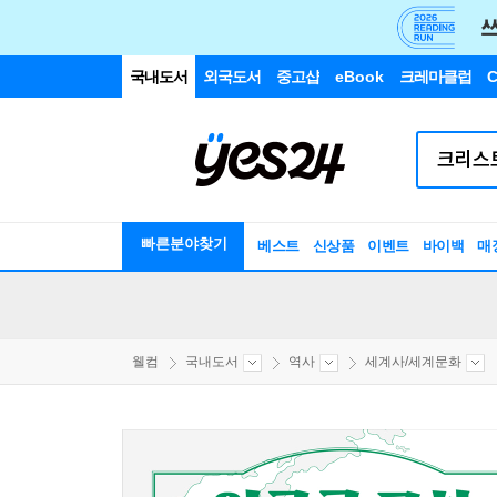
국내도서
외국도서
중고샵
eBook
크레마클럽
C
빠른분야찾기
베스트
신상품
이벤트
바이백
매
웰컴
국내도서
역사
세계사/세계문화