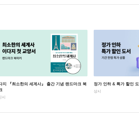
다지 『최소한의 세계사』 출간 기념 랜드마크 북
정가 인하 & 특가 할인 
크
상시
진시