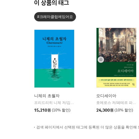
이 상품의 태그
#크레마클럽에있어요
니체의 초월자
오디세이아
프리드리히 니체 저/김철 편역
히읏
호메로스 저/페테르 파울 루벤스 그림/박문재 역
|
15,210
원
(10% 할인)
24,300
원
(10% 할인)
검색 페이지에서 선택된 태그에 등록된 더 많은 상품을 확인해 