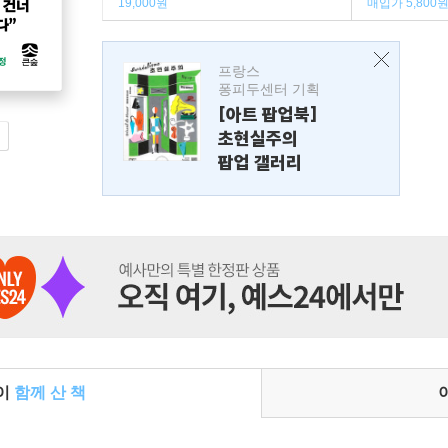
19,000원
매입가 5,800
프랑스
퐁피두센터 기획
[아트 팝업북]
초현실주의
팝업 갤러리
들이
함께 산 책