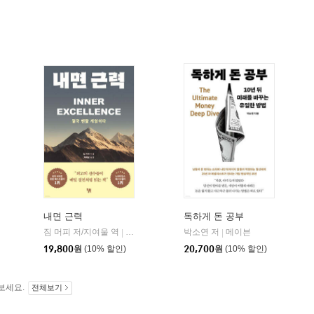
내면 근력
독하게 돈 공부
짐 머피 저/지여울 역
현대지성
윌북(willbook)
박소연 저
메이븐
|
|
|
19,800
원
(10% 할인)
20,700
원
(10% 할인)
보세요.
전체보기