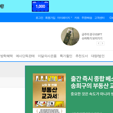
로그인
회원가입
마이페이지
카트
주문/배송
고객센터
Gl
름방학혜택
예사단독판매
이달의사은품
특가할인
추천도서
대량/법인