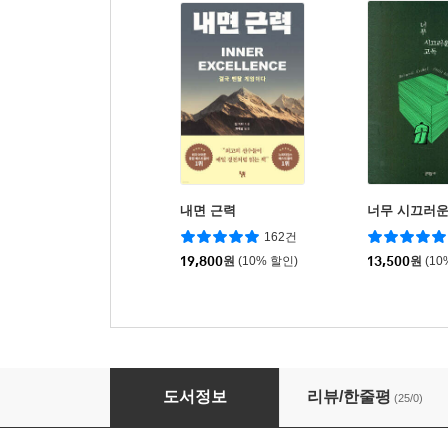
내면 근력
너무 시끄러운
162건
19,800
원
(10% 할인)
13,500
원
(10
인류를 구한 12가지 약 이야기
도서정보
리뷰/한줄평
(25/0)