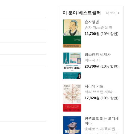
이 분야 베스트셀러
더보기
손자병법
손자 저/소준섭 역
11,700
원
(10% 할인)
최소한의 세계사
이다지 저
20,700
원
(10% 할인)
지리의 기원
제리 브로턴 저/박세연 역
17,820
원
(10% 할인)
한권으로 읽는 오디세
이아
호메로스 저/육혜원 역