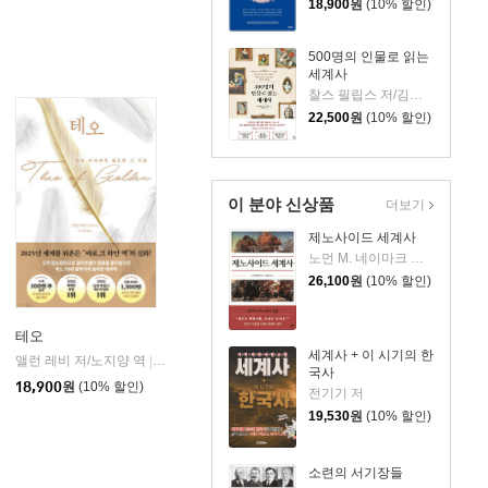
18,900
원
(10% 할인)
500명의 인물로 읽는
세계사
찰스 필립스 저/김봉중 감수/임지연 역
22,500
원
(10% 할인)
이 분야 신상품
더보기
제노사이드 세계사
노먼 M. 네이마크 저/김상기 역
26,100
원
(10% 할인)
테오
세계사 + 이 시기의 한
앨런 레비 저/노지양 역
오팬하우스
|
국사
18,900
원
(10% 할인)
전기기 저
19,530
원
(10% 할인)
소련의 서기장들