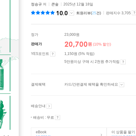
정승규
저
큰숲
2025년 12월 18일
10.0
회원리뷰(
25
건)
판매지수 3,705
정가
23,000원
20,700
원
판매가
(10% 할인)
YES포인트
1,150원 (5% 적립)
5만원이상 구매 시 2천원 추가적립
결제혜택
카드/간편결제 혜택을 확인하세요
배송안내
배송비 : 무료
eBook
이 상품을 팔기