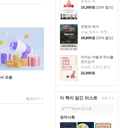
최경식 저
15,300
원
(10% 할인)
번영의 대가
수닐 암리스 저/추선영 역
28,800
원
(10% 할인)
리더는 어떻게 역사를
만드는가
마르틴 구트만 등저/김동환 편역
22,000
원
도서 모음
이 책이 담긴
리스트
더보기
펼쳐보기
w*****d
님의 리스트
정치사회