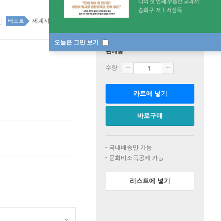
세계사/세계문화 69위
역사 top100 11주
베스트
오늘은 그만 보기
판매중
수량
카트에 넣기
바로구매
국내배송만 가능
문화비소득공제 가능
리스트에 넣기