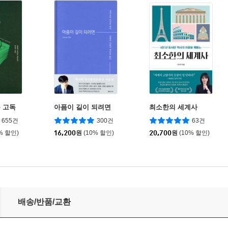
 고독
아픔이 길이 되려면
최소한의 세계사
655건
300건
63건
% 할인)
16,200
원
(10% 할인)
20,700
원
(10% 할인)
배송/반품/교환