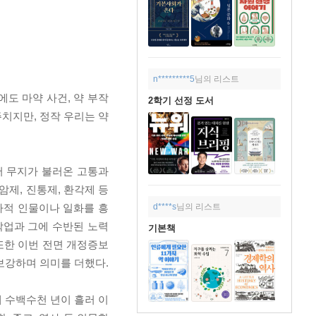
n*********5
님의 리스트
에도 마약 사건, 약 부작
2학기 선정 도서
주치지만, 정작 우리는 약
서 무지가 불러온 고통과
암제, 진통제, 환각제 등
d****s
님의 리스트
사적 인물이나 일화를 흥
작업과 그에 수반된 노력
기본책
또한 이번 전면 개정증보
보강하며 의미를 더했다.
 수백수천 년이 흘러 이