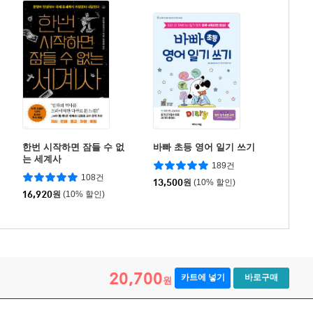
한번 시작하면 잠들 수 없
바빠 초등 영어 일기 쓰기
는 세계사
189건
108건
13,500
원
(10% 할인)
16,920
원
(10% 할인)
20,700
카트에 넣기
바로구매
원