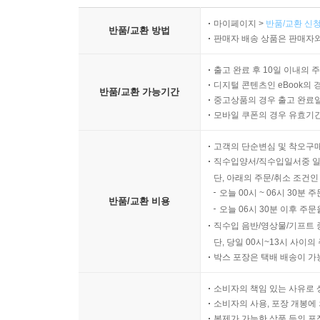
마이페이지 >
반품/교환 신청
반품/교환 방법
판매자 배송 상품은 판매자와
출고 완료 후 10일 이내의 
디지털 콘텐츠인 eBook의 
반품/교환 가능기간
중고상품의 경우 출고 완료일
모바일 쿠폰의 경우 유효기간(
고객의 단순변심 및 착오구
직수입양서/직수입일서중 일
단, 아래의 주문/취소 조건인
오늘 00시 ~ 06시 30분 
반품/교환 비용
오늘 06시 30분 이후 주문
직수입 음반/영상물/기프트 
단, 당일 00시~13시 사이
박스 포장은 택배 배송이 가
소비자의 책임 있는 사유로 
소비자의 사용, 포장 개봉에 
복제가 가능한 상품 등의 포장을 