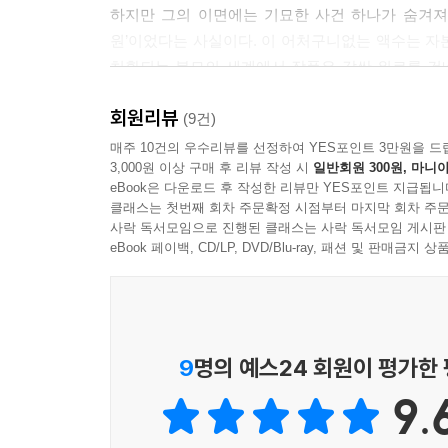
하지만 그의 이면에는 기묘한 사건 하나가 숨겨져 
원’이었다는 사실이다. 이 어처구니없는 액수는 자
치환되는 불모의 세계에서 작품은 값싼 위로를 건
끝내 알 수 없는 고유한 존재로 남겨두는 이 거리 
회원리뷰
(9건)
씁쓸한 교차로에서 말없이 스쳐 가는
매주 10건의 우수리뷰를 선정하여 YES포인트 3만원을 드
3,000원 이상 구매 후 리뷰 작성 시
일반회원 300원, 마니아
번역되지 않은 고통들
eBook은 다운로드 후 작성한 리뷰만 YES포인트 지급됩니
클래스는 첫번째 회차 주문확정 시점부터 마지막 회차 주문
숫자로 치환된 세계의 폭력성은 두 번째 소설 「
사락 독서모임으로 진행된 클래스는 사락 독서모임 게시판
전전하는 오영은 스스로를 “칠천 원짜리”라 자조하
eBook 페이백, CD/LP, DVD/Blu-ray, 패션 및 판매금
타인에게 감정을 쏟지 않고 그저 하루하루를 무기력
약한 것들, 가여운 것들, 불쌍한 것들, 그런 것들의 
_ 「(알 수 없음)」 54쪽
9
명의 예스24 회원이 평가한
9.
이 작품은 동생의 억울한 죽음을 풀기 위해 세상과
서늘한 자각이 서사의 완결을 계속해서 유예한다. 타