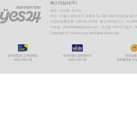
대표 : 김석환, 최세라
주소 : 서울시 영등포구 은행로 11, 5층~6층(여의도동,일신
사업자등록번호 : 229-81-37000 통신판매업신고 : 제 200
이메일 : yes24help@yes24.com 호스팅 서비스사업자 :
Copyright ⓒ YES24 Corp. All Rights Reserved.