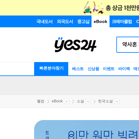
국내도서
외국도서
중고샵
eBook
크레마클럽
C
빠른분야찾기
베스트
신상품
이벤트
바이백
매
웰컴
eBook
소설
한국소설