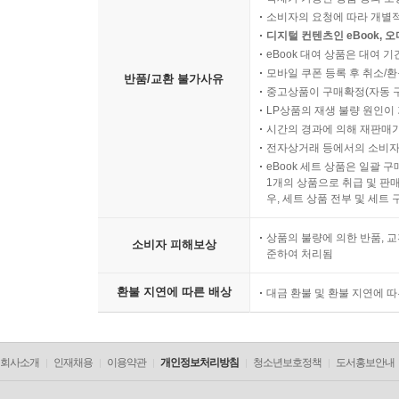
소비자의 요청에 따라 개별
디지털 컨텐츠인 eBook, 
eBook 대여 상품은 대여 기
모바일 쿠폰 등록 후 취소/환
반품/교환 불가사유
중고상품이 구매확정(자동 
LP상품의 재생 불량 원인이 기
시간의 경과에 의해 재판매가
전자상거래 등에서의 소비자
eBook 세트 상품은 일괄 
1개의 상품으로 취급 및 판매
우, 세트 상품 전부 및 세트
상품의 불량에 의한 반품, 교
소비자 피해보상
준하여 처리됨
환불 지연에 따른 배상
대금 환불 및 환불 지연에 
회사소개
인재채용
이용약관
개인정보처리방침
청소년보호정책
도서홍보안내