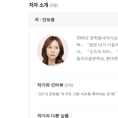
저자 소개
(1명)
저 :
안보윤
2005년 문학동네작가상
백』 『밤은 내가 가질
다』 『오즈의 닥터』 
음과모음문학상, 현대문
작가와 인터뷰
(2개)
[읽다]
안보윤 “누구도 그런 식으로 죽어서는 안 돼”
작가의 다른 상품