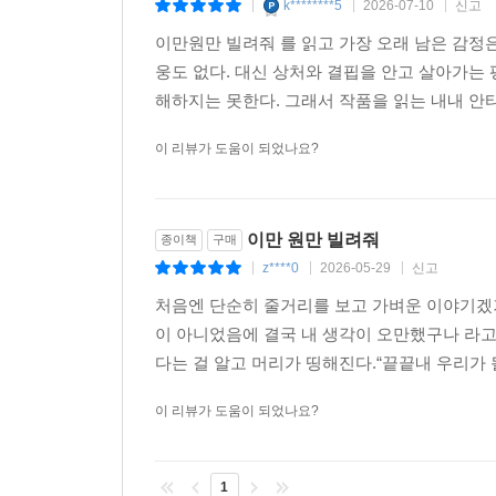
삶의 가치와 의미가 화폐로 계산되고 환산되는 순
k********5
2026-07-10
신고
|
|
|
믿어야 한다, 사람을, 세계를, 무수한 선택 속에 
이만원만 빌려줘 를 읽고 가장 오래 남은 감정
앙금처럼 가라앉는 조용한 희망이 있다. 저자가 언
웅도 없다. 대신 상처와 결핍을 안고 살아가는
것도 묘미일 테다. 그렇게 독자는 “부서뜨리기 위해
해하지는 못한다. 그래서 작품을 읽는 내내 안타
깨닫는다. 함부로 이해한다고 말하지 않는 묵언(
안보윤의 신작이 우리에게 건네는, 묵직하고도 서늘
이 리뷰가 도움이 되었나요?
작가의 말
이만 원만 빌려줘
종이책
구매
진심이 되려면 믿어야 한다, 사람을 세계를 무수한 
z****0
2026-05-29
신고
|
|
|
있어야만 마음껏 부서뜨릴 수 있다, 부서뜨리기 위해
처음엔 단순히 줄거리를 보고 가벼운 이야기겠
― 에세이 「마침표도 없이,」 중에서
이 아니었음에 결국 내 생각이 오만했구나 라
다는 걸 알고 머리가 띵해진다.“끝끝내 우리가 될 
이 리뷰가 도움이 되었나요?
1