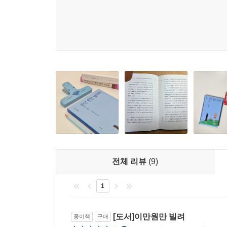
이러한 모럴이 작품이 마무리된 뒤에도 독자를 끊임
파국과 절망의 기록을 통해
헝클어진 세계에 남기는 연대의 단초
세 번째 소설 「우리가 될 수 없는」은 유괴범 
이야기이다. 다만 정우가 겪은 진정한 외상은 동주
제 아이가 고작 이만 원으로 환산되었다는 점을 받아
나는 지금도 엄마가 내게 했던 말들을 종종 떠올린다
?네 차림새가, 네 몰골이, 네가 얼마나 거지 같아 
엄마는 놀이터 흙바닥이나 마트 선반에서 내 손을 
전체 리뷰
(9)
?이게 뭐 하는 짓이야, 더럽게.
그러고는 도무지 견딜 수 없다는 듯, 진저리를 치며 
1
?제발 이만 원짜리같이 굴지 좀 마.
_ 「우리가 될 수 없는」 112쪽
[도서]이만원만 빌려
종이책
구매