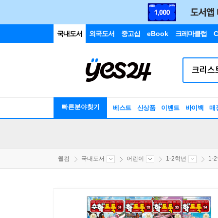
국내도서
외국도서
중고샵
eBook
크레마클럽
C
빠른분야찾기
베스트
신상품
이벤트
바이백
매
웰컴
국내도서
어린이
1-2학년
1-