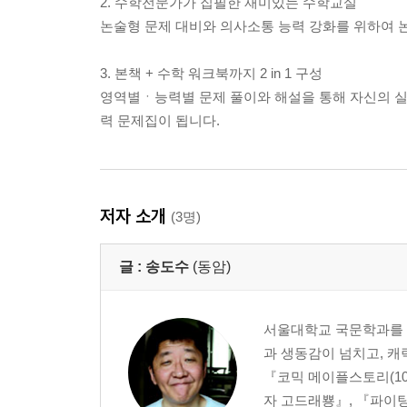
2. 수학전문가가 집필한 재미있는 수학교실
논술형 문제 대비와 의사소통 능력 강화를 위하여 
3. 본책 + 수학 워크북까지 2 in 1 구성
영역별ㆍ능력별 문제 풀이와 해설을 통해 자신의 실력
력 문제집이 됩니다.
저자 소개
(3명)
글 :
송도수
(동암)
서울대학교 국문학과를 졸
과 생동감이 넘치고, 캐
『코믹 메이플스토리(10
자 고드래뿅』, 『파이팅