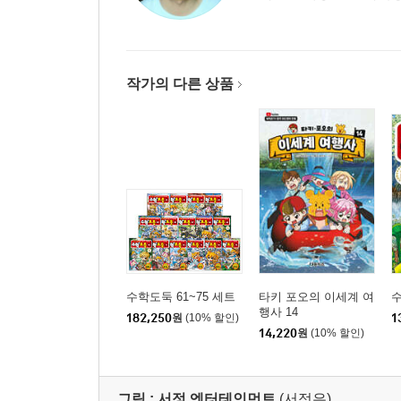
작가의 다른 상품
수학도둑 61~75 세트
타키 포오의 이세계 여
수
행사 14
182,250
원
(10% 할인)
1
14,220
원
(10% 할인)
그림 :
서정 엔터테인먼트
(서정은)