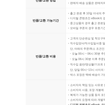
반품/교환 방법
판매자 배송 상품은 판매자와
출고 완료 후 10일 이내의 
디지털 콘텐츠인 eBook의 
반품/교환 가능기간
중고상품의 경우 출고 완료일
모바일 쿠폰의 경우 유효기간(
고객의 단순변심 및 착오구
직수입양서/직수입일서중 일
단, 아래의 주문/취소 조건인
오늘 00시 ~ 06시 30분 
반품/교환 비용
오늘 06시 30분 이후 주문
직수입 음반/영상물/기프트 
단, 당일 00시~13시 사이
박스 포장은 택배 배송이 가
소비자의 책임 있는 사유로 
소비자의 사용, 포장 개봉에 
복제가 가능한 상품 등의 포장을 
소비자의 요청에 따라 개별
디지털 컨텐츠인 eBook, 