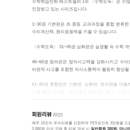
수학학습만화 베스트셀러 1위 〈수학도둑〉은 수많
인정받고 있는 시리즈입니다.
1~30권 기본편은 초·중등 교과과정을 종합 분류한 
수리계산력, 원리응용력을 키울 수 있습니다.
〈수학도둑〉 31~45권 심화편은 실생활 속 수학 
46~60권 창의편은 창의사고력을 강화시키고 수리
비판적 사고를 포함한 의사소통력이 월등히 향상될 
61~80권 종합편은 기본편, 심화편, 창의편을
이를 통해 영역별ㆍ학년별로 종합 정리할 수 있습니
81~100권 응용편은 1~4단계의 완결판으로, 생
회원리뷰
구성하였습니다.
(0건)
매주 10건의 우수리뷰를 선정하여 YES포인트 3만원을 드
3,000원 이상 구매 후 리뷰 작성 시
일반회원 300원, 마니아
수학도둑 〈워크북〉에서는 수학적 호기심과 관찰력