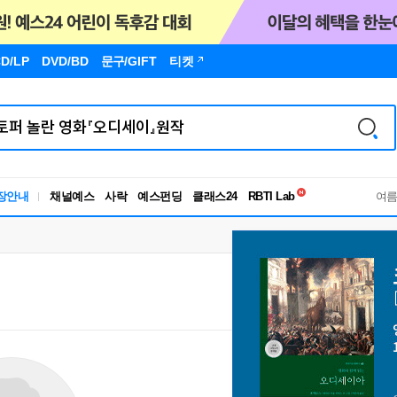
D/LP
DVD/BD
문구
/GIFT
티켓
독서유형검사
장안내
채널예스
사락
예스펀딩
클래스24
RBTI Lab
여
독서유형검사