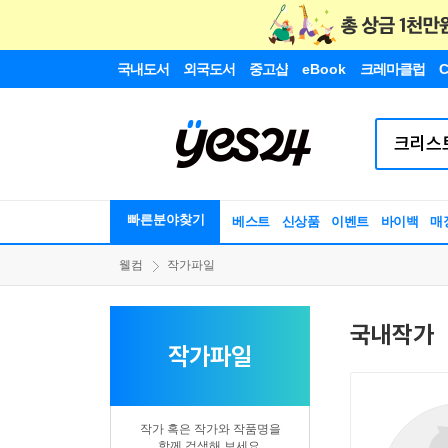
국내도서
외국도서
중고샵
eBook
크레마클럽
C
빠른분야찾기
베스트
신상품
이벤트
바이백
매
웰컴
작가파일
국내작가
작가파일
작가 혹은 작가와 작품명을
함께 검색해 보세요.