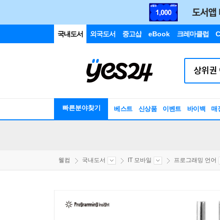
국내도서
외국도서
중고샵
eBook
크레마클럽
C
빠른분야찾기
베스트
신상품
이벤트
바이백
매
웰컴
국내도서
IT 모바일
프로그래밍 언어