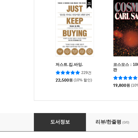
저스트.킵.바잉.
코스모스 : 1
판
229건
22,500
원
(10% 할인)
19,800
원
(10
함수형 설계, 객체 지향과 만나다
도서정보
리뷰/한줄평
(0/0)