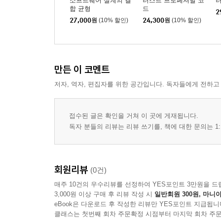
소프트웨어 설계의 결
러스트 프로페셔널 코
러
합 균형
드
2
9장 객체 지향 프로그래밍
27,000
원
(10% 할인)
24,300
원
(10% 할인)
급여 문제 함수형 풀이
네임스페이스와 소스 파일
결론
만든 이 코멘트
10장 타입
저자, 역자, 편집자를 위한 공간입니다. 독자들에게 전하고
균형 잡힌 타입 사용
접수된 글은 확인을 거쳐 이 곳에 게재됩니다.
3부 함수형 디자인
독자 분들의 리뷰는 리뷰 쓰기를, 책에 대한 문의는 1:
11장 데이터 흐름
회원리뷰
(0건)
12장 SOLID 원칙
단일 책임 원칙
매주 10건의 우수리뷰를 선정하여 YES포인트 3만원을 드
3,000원 이상 구매 후 리뷰 작성 시
일반회원 300원, 마니아
개방-폐쇄 원칙
eBook은 다운로드 후 작성한 리뷰만 YES포인트 지급됩니
리스코프 대체 원칙
클래스는 첫번째 회차 주문확정 시점부터 마지막 회차 주문