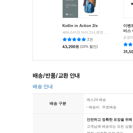
가려운 곳 긁기
샤워하는 동안 문제를 풀다
이제 걷잡을 수 없이 번식할 시간
Kotlin in Action 2/e
이벤
상어는 어찌 되었나?
비스
세바스티안 아이그너,로만 엘리자로프,스베트라나 이사코바,드미트리 제메로프 공저/오현석 역
결론
손경덕
2건
43,200
원
(10% 할인)
후기
31,5
찾아보기
배송/반품/교환 안내
배송 안내
예스24 배송
배송 구분
배송비 : 무료배송
안전하고 정확한 포장을 위해 
고객님께 배송되는 모든 상품을