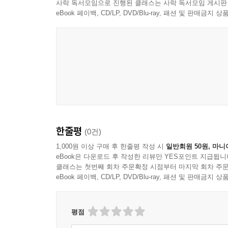
인터페이스 분리 원칙
사락 독서모임으로 진행된 클래스는 사락 독서모임 게시판
eBook 페이백, CD/LP, DVD/Blu-ray, 패션 및 판매금
의존성 역전 원칙
4부 실용적 함수형 프로그래밍
13장 테스트
하지만 REPL은 어떨까?
목은 어떨까?
프로퍼티 기반 테스트
진단 기술
한줄평
(0건)
함수형
1,000원 이상 구매 후 한줄평 작성 시
일반회원 50원, 마니
eBook은 다운로드 후 작성한 리뷰만 YES포인트 지급됩니
14장 GUI
클래스는 첫번째 회차 주문확정 시점부터 마지막 회차 주문
퀼로 만드는 로고 거북이 그래픽
eBook 페이백, CD/LP, DVD/Blu-ray, 패션 및 판매금
15장 동시성
평점
빗나간 멀티코어 예상