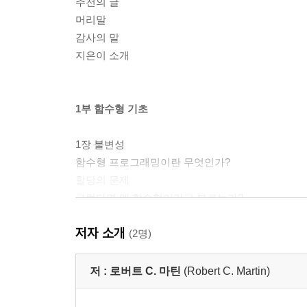
추천의 글
머리말
감사의 말
지은이 소개
1부 함수형 기초
1장 불변성
함수형 프로그래밍이란 무엇인가?
할당의 문제
그렇다면 왜 함수형이라고 부르는가?
상태 변화가 없다고?
저자 소개
불변성이 시사하는 것
(2명)
2장 지속적 데이터
저 :
로버트 C. 마틴
(Robert C. Martin)
속임수에 대해
복사하기