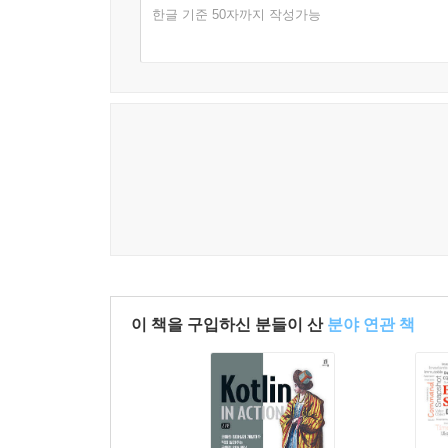
한글 기준 50자까지 작성가능
5부 디자인 패턴
16장 디자인 패턴 리뷰
함수형 프로그래밍의 패턴
추상 서버
어댑터
커맨드
컴포지트
데코레이터
방문자
추상 팩터리
결론
이 책을 구입하신 분들이 산
분야 연관 책
덧붙이는 말: 객체 지향 독약?
6부 사례 연구
17장 워토(WA-Tor)