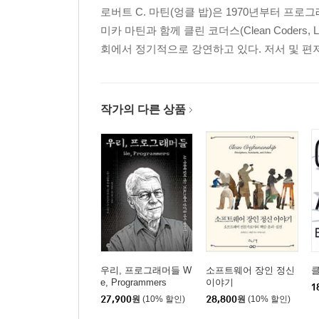
로버트 C. 마틴(엉클 밥)은 1970년부터 프로그래머
구조적 공유
미카 마틴과 함께 클린 코더스(Clean Coder
회에서 정기적으로 강연하고 있다. 저서 및 편저로는 『Des
3장 재귀와 반복
반복
재귀
작가의 다른 상품
4장 지연 계산
지연 누적
좋다. 그런데 왜?
일단 마무리
5장 상태 유지
값을 바꾸어야만 할 때
소프트웨어 트랜잭셔널 메모리
우리, 프로그래머들 W
소프트웨어 장인 정신
삶은 힘들다, 소프트웨어는 더 힘들다
e, Programmers
이야기
1
27,900
원
(10% 할인)
28,800
원
(10% 할인)
2부 비교 분석