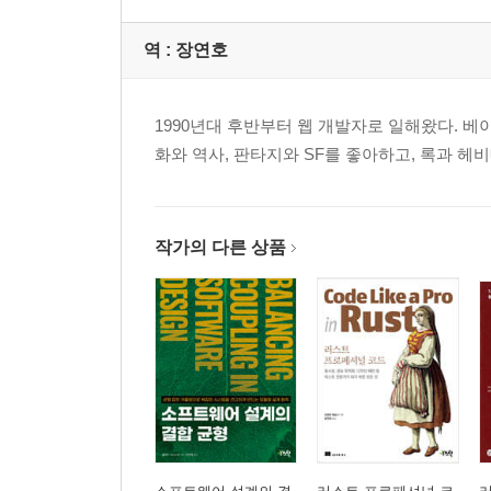
6장 소인수
역 :
장연호
자바 버전
클로저 버전
1990년대 후반부터 웹 개발자로 일해왔다. 
결론
화와 역사, 판타지와 SF를 좋아하고, 록과 헤
7장 볼링 게임
자바 버전
클로저 버전
작가의 다른 상품
자바스크립트 버전
결론
8장 험담하는 버스 운전사
자바 버전
클로저 버전
자바스크립트 버전
결론