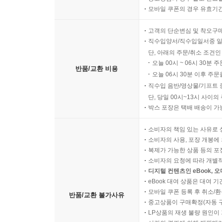
모바일 쿠폰의 경우 유효기간(
고객의 단순변심 및 착오구
직수입양서/직수입일서중 일
단, 아래의 주문/취소 조건인
오늘 00시 ~ 06시 30분 
반품/교환 비용
오늘 06시 30분 이후 주문
직수입 음반/영상물/기프트 
단, 당일 00시~13시 사이
박스 포장은 택배 배송이 가
소비자의 책임 있는 사유로 
소비자의 사용, 포장 개봉에 
복제가 가능한 상품 등의 포장을 
소비자의 요청에 따라 개별
디지털 컨텐츠인 eBook, 
eBook 대여 상품은 대여 기
모바일 쿠폰 등록 후 취소/환
반품/교환 불가사유
중고상품이 구매확정(자동 
LP상품의 재생 불량 원인이 기