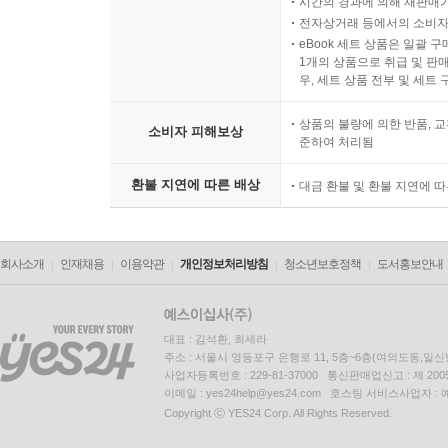
시간의 경과에 의해 재판매가
전자상거래 등에서의 소비자
eBook 세트 상품은 일괄 
1개의 상품으로 취급 및 판매
우, 세트 상품 전부 및 세트
상품의 불량에 의한 반품, 교
소비자 피해보상
준하여 처리됨
환불 지연에 따른 배상
대금 환불 및 환불 지연에 
회사소개
인재채용
이용약관
개인정보처리방침
청소년보호정책
도서홍보안내
대표 : 김석환, 최세라
주소 : 서울시 영등포구 은행로 11, 5층~6층(여의도동,일신
사업자등록번호 : 229-81-37000 통신판매업신고 : 제 200
이메일 : yes24help@yes24.com 호스팅 서비스사업자 :
Copyright ⓒ YES24 Corp. All Rights Reserved.