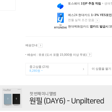
토스페이
1만P 추첨 적립
+ 생애
예스24 현대카드
1~3% YES포
전월 실적 조건 없음
현대백화점카드
앱카드 발급시 1
배송안내
배송비 : 유료 (도서 포함 15,000원 이상 무료)
중고상품 (2개)
이 상품을 팔기
8,280원 ~