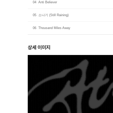
04
Anti Believer
05
소나기 (Still Raining)
06
Thousand Miles Away
상세 이미지