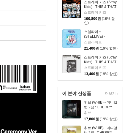
스트레이 키즈 (Stray
Kids) - THIS & THAT
[& VER.][8종 SET]
스트레이 키즈
100,800
원
(19% 할
인)
스텔라이브
(STELLIVE) -
STELLIVE Cliche 1st
스텔라이브
EP 「Colorful
21,400
원
(19% 할인)
Strokes」 - CD Ver.
스트레이 키즈 (Stray
Kids) - THIS & THAT
[FANS ALBUM VER.]
스트레이 키즈
13,400
원
(19% 할인)
이 분야 신상품
더보기
휘브 (WHIB) - 미니앨
범 2집 : CHERRY
PIE [MIDNIGHT ver.]
휘브
17,800
원
(19% 할인)
휘브 (WHIB) - 미니앨
범 2집 : CHERRY