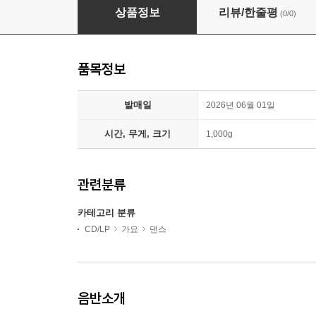
샤이니 (SHINee) - 미니앨범 6집 : Atmos [RaIn C
상품정보
리뷰/한줄평
(0/0)
품목정보
발매일
2026년 06월 01일
시간, 무게, 크기
1,000g
관련분류
카테고리 분류
CD/LP
가요
댄스
음반소개