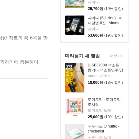
[Weather Rock Ver.]
샤이니
(스마트앨범) [ONEW
29,700
원
(19% 할인)
ver.]
샤이니 (SHINee) - 미
니앨범 6집 : Atmos
[SMInI Ver.](스마트앨
샤이니
범) [4종 SET]
53,600
원
(19% 할인)
 다양한 장르의 총 6곡을 만
미리듣기 새 앨범
더보기
만끽하기에 충분하다.
[USB] 7080 색소폰
통기타 색소폰연주/강
승용
Various Artists
18,000
원
(18% 할인)
토마토맛 - 토마토맛
도시락
토마토맛 노래
25,000
원
(19% 할인)
지누이트 (Jinuite) -
crochetist
지누이트 노래