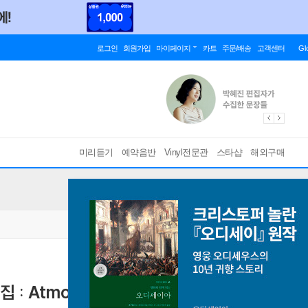
로그인
회원가입
마이페이지
카트
주문/배송
고객센터
Gl
미리듣기
예약음반
Vinyl전문관
스타샵
해외구매
: Atmos [RaIn Ceremony Ver.]