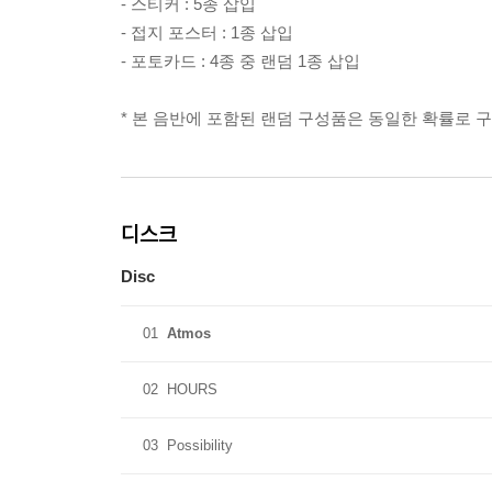
- 스티커 : 5종 삽입
- 접지 포스터 : 1종 삽입
- 포토카드 : 4종 중 랜덤 1종 삽입
* 본 음반에 포함된 랜덤 구성품은 동일한 확률로 
디스크
Disc
01
Atmos
02
HOURS
03
Possibility