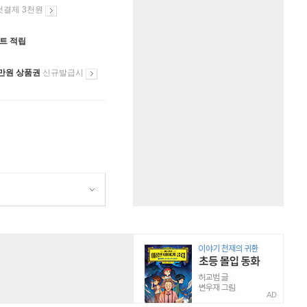
첫결제 3천원
인트 적립
만원 상품권
신규발급시
AD