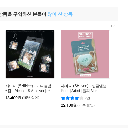
 상품을 구입하신 분들이
많이 산 상품
1
/3
샤이니 (SHINee) - 미니앨범
샤이니 (SHINee) - 싱글앨범 :
6집 : Atmos [SMInI Ver.](스
Poet | Artist [둘째 Ver.]
마트앨범) [4종 중 1종 랜덤발
13,400
원
(19% 할인)
7건
송]
22,100
원
(25% 할인)