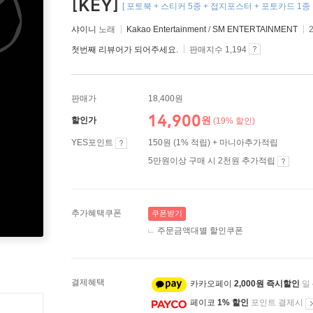
[KEY]
[ 포토북 + 스티커 5종 + 접지포스터 + 포토카드 1종 
샤이니
노래
Kakao Entertainment
/
SM ENTERTAINMENT
첫번째 리뷰어가 되어주세요.
판매지수 1,194
판매가
18,400원
14,900
원
할인가
(19% 할인)
YES포인트
150원 (1% 적립) + 마니아추가적립
5만원이상 구매 시 2천원 추가적립
추가혜택쿠폰
쿠폰받기
주문금액대별 할인쿠폰
결제혜택
카카오페이
2,000원 즉시할인
일
페이코
1% 할인
포인트 결제시