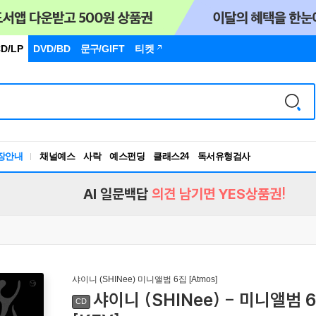
D/LP
DVD/BD
문구
/GIFT
티켓
장안내
채널예스
사락
예스펀딩
클래스24
독서유형검사
RBTI Lab
독서유형검사
AI 일문백답
의견 남기면 YES상품권!
샤이니 (SHINee) 미니앨범 6집 [Atmos]
샤이니 (SHINee) - 미니앨범 6집 
CD