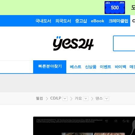
국내도서
외국도서
중고샵
eBook
크레마클럽
C
빠른분야찾기
베스트
신상품
이벤트
바이백
매
웰컴
CD/LP
가요
댄스