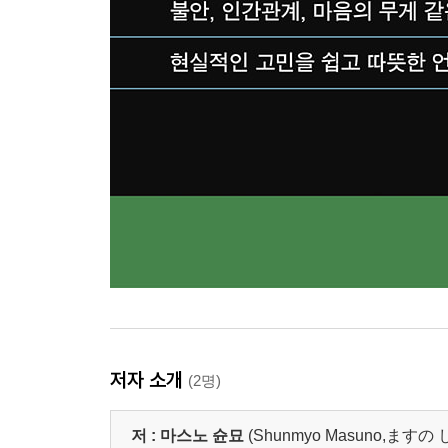
저자 소개
(2명)
저 :
마스노 슌묘
(Shunmyo Masuno,ます