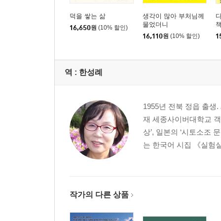
덕을 쌓는 삶
생각이 많아 부처님께
물었더니
16,650
원
(10% 할인)
16,110
원
(10% 할인)
1
역 :
한성례
1955년 전북 정읍 출
재 세종사이버대학교 객원
상’, 일본의 ‘시토소조 
는 한국어 시집 《실험실
작가의 다른 상품