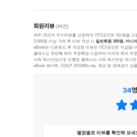
---p.142
조금만 생각의 방향을 바꿔보면 어떨까요. 지금 당
회원리뷰
(34건)
사람이기 때문이 아닙니다. 당신이 직면한 문제는 
매주 10건의 우수리뷰를 선정하여 YES포인트 3만원을 드
연히 당신이 도움을 받는 쪽에 서 있을 뿐입니다. 언
3,000원 이상 구매 후 리뷰 작성 시
일반회원 300원, 마니아
이 되풀이됩니다.
eBook은 다운로드 후 작성한 리뷰만 YES포인트 지급됩니
---p.177
클래스는 첫번째 회차 주문확정 시점부터 마지막 회차 주문
사락 독서모임으로 진행된 클래스는 사락 독서모임 게시판
eBook 페이백, CD/LP, DVD/Blu-ray, 패션 및 판매금
34
명
별점별로 리뷰를 확인해 보세