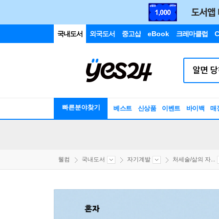
국내도서
외국도서
중고샵
eBook
크레마클럽
C
빠른분야찾기
베스트
신상품
이벤트
바이백
매
웰컴
국내도서
자기계발
처세술/삶의 자...