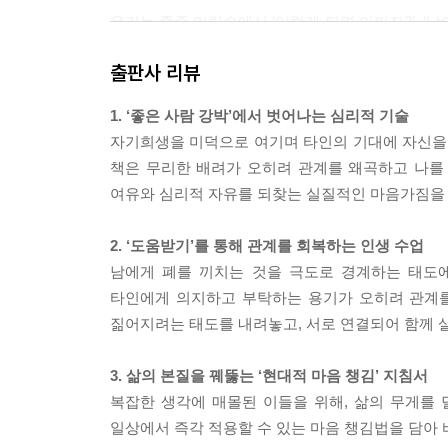
우리는 종종 머릿속에서 ‘이렇게 되면 어쩌지?’, ‘
면 굴릴수록 커집니다.
출판사 리뷰
도움을 청하는 것도, 손을 내미는 것도 자연스러운 
려야 할 선불교의 가르침이 있습니다. 바로 ‘이 금(
1. ‘좋은 사람 강박’에서 벗어나는 심리적 기술
는 일에 혼신을 다하라는 의미입니다. 더 이상 아무
자기희생을 미덕으로 여기며 타인의 기대에 자신을 
---pp.69~70
책은 무리한 배려가 오히려 관계를 왜곡하고 나를
여유와 심리적 자유를 되찾는 실질적인 마음가짐을
중요한 것은, ‘좋은 사람’이 아니라 ‘솔직한 사람’
리기보다는 자신의 마음과 상황을 솔직하게 말한다
2. ‘도움받기’를 통해 관계를 회복하는 인생 수업
신이 바탕에 깔려 있기 때문입니다. 여러분이 솔직
남에게 폐를 끼치는 것을 극도로 경계하는 태도에
땐 힘들다고 솔직히 말하면 서로 대등하게 지낼 수 
타인에게 의지하고 부탁하는 용기가 오히려 관계를
---pp.89~90
짊어지려는 태도를 내려놓고, 서로 연결되어 함께 
이렇게 본래의 자신과의 대화를 능숙하게 할 수 있게
3. 삶의 본질을 꿰뚫는 ‘현대적 마음 챙김’ 지침서
지 않으며, 해야 할 일을 할 수 있게 됩니다. 그것
복잡한 생각에 매몰된 이들을 위해, 삶의 무게를
된다’는 자기중심적인 생각 과는 거리가 멉니다. 오
일상에서 즉각 적용할 수 있는 마음 챙김법을 담아
요하다면 남에게 의지하거나 도움을 주는 일도 주저