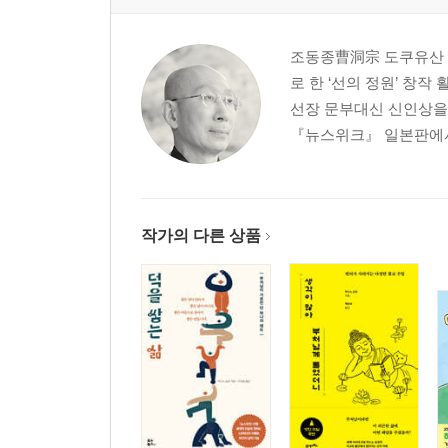
조동종曹洞宗 도쿠유산 
로 한 ‘선의 정원’ 창
선장 문부대신 신인상을
『뉴스위크』 일본판에서 
작가의 다른 상품