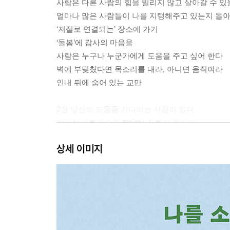
사람은 다른 사람의 힘을 빌리지 않고 살아갈 수 있
얼마나 많은 사람들이 나를 지탱해주고 있는지 돌
‘저절로 연결되는’ 장소에 가기
‘돌봄’에 감사의 마음을
사람은 누구나 누군가에게 도움을 주고 싶어 한다
벽에 부딪쳤다면 목소리를 내라, 아니면 움직여라
인내 뒤에 숨어 있는 교만
2장 당신의 도움을 기다리는 사람이 있다
성실한 사람일수록 도움을 청하지 못한다
마음의 ‘갑옷’을 벗는 법
상세 이미지
‘꾸미지 않은’ 나로 담담히 살아가기
베풂은 기대하지 않을 때 완성된다
‘지금 이 순간’ 해야 할 일을 하라
손을 내미는 용기
때로는 ‘쓸데없는 오지랖’을 부려보자
친절에도 여백이 필요하다
아무것도 하지 않는 것도 친절이다