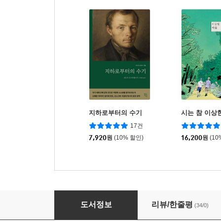
지하로부터의 수기
시는 참 이상
17건
7,920
원
(10% 할인)
16,200
원
(10
혼자 떠안지 않는 연습
도서정보
리뷰/한줄평
(34/0)