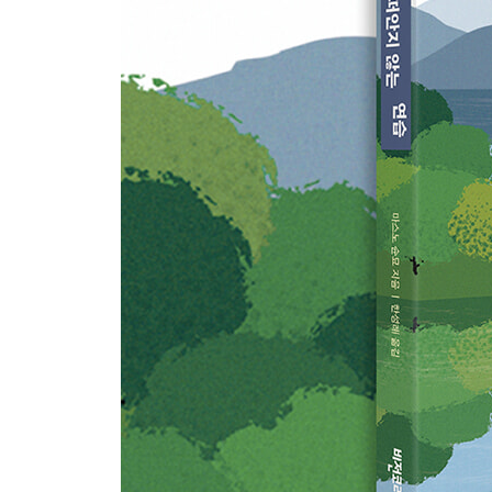
부드러운 말과 표정의 힘
‘보이지 않는 버팀목’에 감사하는 마음
스스로에게 ‘테’를 씌우자
때로는 일부러 혼자가 된다
4장 혼자 짊어지지 말고 마음의 빗장 채우지 않기
사람은 도움받기를 기다리고 있다
당신을 필요로 하는 곳은 반드시 있다
물어볼 때 열리는 세상
‘미안해’보다 ‘고마워’가 좋은 이유
인생의 커리어를 바꾸는 ‘인연’의 힘
기회는 망설이지 않는 사람에게 온다
실패를 두려워하지 않을 때 길이 열린다
‘좋아하는 것’을 갈고닦으면 인연이 찾아온다
‘마가 끼는 순간’을 피하는 법
악연을 끊어내는 선불교의 가르침
가르치는 것은 배우는 것이다