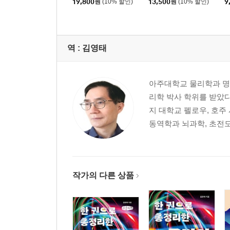
19,800
원
(10% 할인)
13,500
원
(10% 할인)
9
역 :
김영태
아주대학교 물리학과 명
리학 박사 학위를 받았다
지 대학교 펠로우, 호주
동역학과 뇌과학, 초전도
작가의 다른 상품