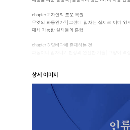
chapter 2 자연의 로또 복권
무엇의 파동인가?│그런데 입자는 실제로 어디 있
대체 가능한 실재들의 혼합
chapter 3 밑바닥에 존재하는 것
파동이냐 입자냐?│현상의 완전한 기술│고양이 역설│
chapter 4 실재 전쟁
상세 이미지
아인슈타인의 기괴한 사고실험│참고 1: 편광│얽혀
텔레파시│양자 2.0의 창세기│참고 3: 허풍쟁이의
2부 경이로운 신기술들
chapter 5 마법의 양자 정보
비트에서 큐비트로│아무것도 건드리지 마!│순간이
인터넷│양자 AI: 두 혁명적 기술의 합병│참고 4: 양