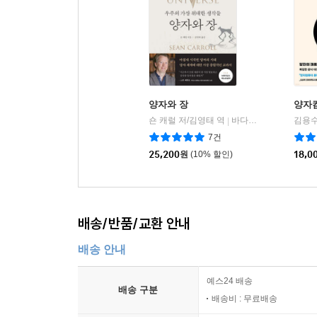
양자와 장
양자
숀 캐럴 저/김영태 역
바다출판사
김용수
|
7건
25,200
원
(10% 할인)
18,0
배송/반품/교환 안내
배송 안내
예스24 배송
배송 구분
배송비 : 무료배송