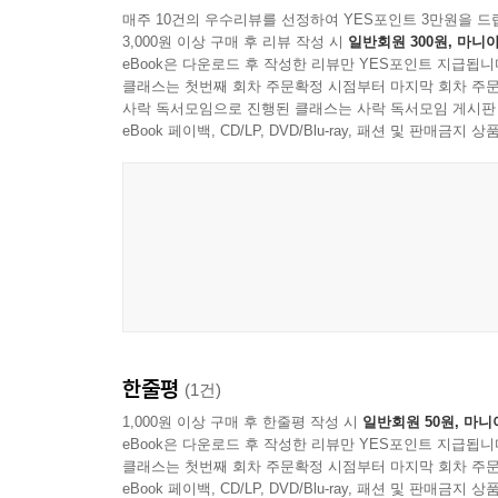
양자 반사실성의 핵심은 중첩이라는 중요한 성질이다.
큰 이정표가 될 것이다.”
매주 10건의 우수리뷰를 선정하여 YES포인트 3만원을 드
지만, 또한 광자가 (어떤 의미에서) 두 경로 모두 
- 사이먼 미턴 (케임브리지대학교 교수, 과학사학자
3,000원 이상 구매 후 리뷰 작성 시
일반회원 300원, 마니아
eBook은 다운로드 후 작성한 리뷰만 YES포인트 지급됩니
령’들이 각 경로를 택하고 두 유령이 나중에 재결합
클래스는 첫번째 회차 주문확정 시점부터 마지막 회차 주문
않을 때만 작동한다. 왜냐하면 엿보기는 파동함수를 
사락 독서모임으로 진행된 클래스는 사락 독서모임 게시판
고의 기이함’의 가장 유망한 후보는 사건의 부재, 
eBook 페이백, CD/LP, DVD/Blu-ray, 패션 및 판매금
건을 말한다. 양자적 사건의 부재가 특별한 이유는
다.”
--- pp. 246, 253
의식에 대한 이론들은 많지만 애매모호하다. 그러나
것을 받아들인다. 의식이 복잡성에서 생긴 성질이라
… 암모니아와 같은 작은 분자는 너무 단순해서 양
고양이 사이 어딘가에서 양자역학이 무너지고 의식
한줄평
이지만 임의의 복잡성을 가진 일반적인 계에 대해서
(1건)
지에서는 잘 작동하지만 높은 에너지에서는 더 포괄
1,000원 이상 구매 후 한줄평 작성 시
일반회원 50원, 마니
은 유사한 아이디어로, 이 아이디어에서 에너지보다는 복
eBook은 다운로드 후 작성한 리뷰만 YES포인트 지급됩니
클래스는 첫번째 회차 주문확정 시점부터 마지막 회차 주문
eBook 페이백, CD/LP, DVD/Blu-ray, 패션 및 판매금