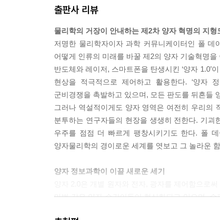
출판사 리뷰
받아들이고 그들이 관심을 가진 계에 적용하는 일을 계속
0과 구분 짓는 것은 기묘함을 단순히 정면으로 마
물리학의 거장이 안내하는 제2차 양자 혁명의 지형
술적 기회로 바뀌었다. 이 양자 르네상스가 생긴 부
저명한 물리학자이자 과학 커뮤니케이터인 폴 데이
있게 되었고 중첩과 같은 성질을 극도로 정확하게 
어떻게 인류의 미래를 바꿀 제2의 양자 기술혁명을
실을 수 있게 되었다. 이것이 흥미진진한 ‘실재 공학(Reali
반도체와 레이저, 스마트폰을 탄생시킨 ‘양자 1.0’
--- pp. 77~78
현상을 적극적으로 제어하고 활용한다. ‘양자 
군비경쟁을 촉발하고 있으며, 모든 판도를 뒤흔들 양
20세기 말이 되자 새로운 양자 혁명의 윤곽이 명
그러나 역설적이게도 양자 영역은 여전히 우리의 
다. 그러나 컴퓨터, 인터넷, AI, 휴대폰에서 처
분투하는 연구자들의 현장을 생생히 전한다. 기괴
해 고전적인 것이었고 현재도 그렇다. 하지만 얽힘과
우주를 점점 더 빠르게 팽창시키기도 한다. 폴 
강력한 방식으로 정보를 담는다. 양자 정보처리의 
양자물리학의 경이로운 세계를 엿보고 그 놀라운 
간으로 가는 창문을 열었다. 양자역학이 탄생한 지 1
--- p. 101
양자 정보과학이 이끌 새로운 세기
양자 2.0은 개별 원자와 전자, 광자를 제어함으로
과거 50년간의 컴퓨터 기술과 정보기술의 놀라운 발
마법 같은 양자 순간이동이 현실화되고 있으며, 슈
이크로칩을 주었다. … 그러나 이제 또 다른 혁신적
기후 모델링, 시장 분석, 스마트 물질 제조 등에
하고 있는 양자 기술의 위력과 전망은 너무 현기증