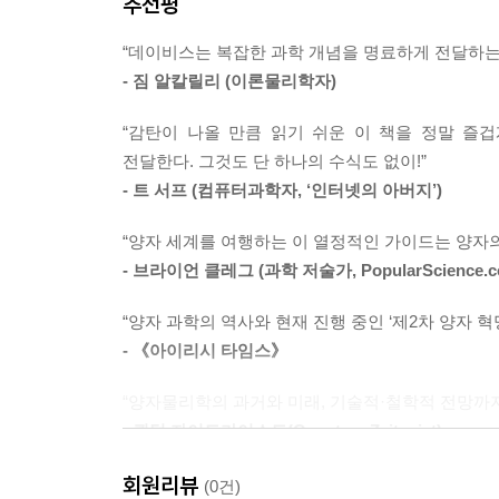
추천평
있어, 전 세계는 이미 ‘양자 내성’ 암호 체계로의 
를 능가하는 한 줌의 원자, 텔레파시 데이터 송신, 
던질 충격은 예측 불가능하다. 양자 1.0이 20세
놀라운 양자 이론의 응용은 앞으로 다가올 미래를 위한 서
“데이비스는 복잡한 과학 개념을 명료하게 전달하는
결정할 것이다.
- 짐 알칼릴리 (이론물리학자)
양자컴퓨팅과 암호 기술이 대중적으로 가장 잘 알려져 
양자 센서 기술의 거대한 잠재력
기술은 엄청난 상업적 잠재력을 가지고 있으며 이미 
“감탄이 나올 만큼 읽기 쉬운 이 책을 정말 즐
대중에게는 생소하지만, 현재 양자 2.0에서 가장 
고 있다. 그러나 가장 흥미로운 점은 양자 센싱 기
전달한다. 그것도 단 하나의 수식도 없이!”
암흑물질에서 중력파의 측정까지 기초 물리학과 관
이다. 전 세계 스타트업 기업들, 대학들과 정부 연
- 트 서프 (컴퓨터과학자, ‘인터넷의 아버지’)
오차를 보이는 양자 시계는 금융 시장 등에서 속도
다.
의학적 응용이다. 뇌의 미세한 자기 신호를 읽어
“양자 세계를 여행하는 이 열정적인 가이드는 양자
--- p. 140
인터페이스(BCI)는 이미 활발히 연구되고 있다
- 브라이언 클레그 (과학 저술가, PopularScience.co
시도들은 생명과 기술의 경계를 허물고 있다.
진공이 가하는 힘들이 아주 약함에도 불구하고 진
“양자 과학의 역사와 현재 진행 중인 ‘제2차 양자 혁
다. 예를 들어 양자 진공을 우주선을 구동하는 에너
- 《아이리시 타임스》
양자역학의 어제와 오늘, 그리고 내일
서 로켓 연료를 가져와야 할까? 별로 가는 도중에 그
폴 데이비스는 양자 2.0의 가능성을 제대로 이해
획기적인 추진 물리학 프로그램의 배경이었을 것이다
“양자물리학의 과거와 미래, 기술적·철학적 전망까지
플랑크, 아인슈타인, 슈뢰딩거, 하이젠베르크의 결
달성하는 추진력, 그리고 그러한 장치에 동력을 공급
- 퀀텀 자이트가이스트(Quantum Zeitgeist)
마지막으로 폴 데이비스는 양자 세계가 우리가 생각
고… ‘진공 요동 에너지’ 같은 것들이다. --- p. 209~2
지우개 등)과 코펜하겐 해석에 대한 대안적 해석들
회원리뷰
“유려하고 명징한 문장으로 데이비스는 ‘역사상 가
(0건)
베이즈주의’에 이르기까지, 보이지 않는 세계를 탐