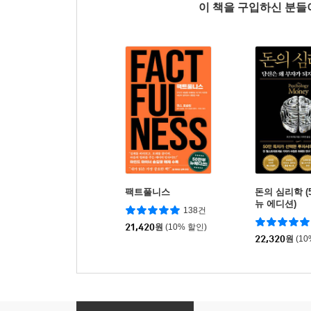
이 책을 구입하신 분
팩트풀니스
돈의 심리학 (
뉴 에디션)
138건
21,420
원
(10% 할인)
22,320
원
(1