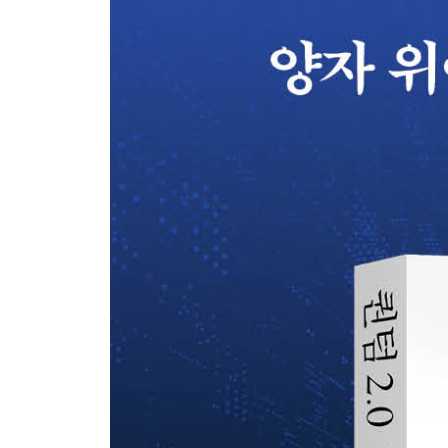
4부 철학적 피날레: 의미 탐색하기
chapter 10 여전히 더 기묘한
짖지 않았던 개│시간 역행? 과거 광자의 유령│과
chapter 11 이 모든 것 이해하기
양자 세계가 궁극의 실재인가?│양자역학이 실패할 수
우주│누가 다른 세계들을 엿볼 수 있을까?│우리의
감사의 말
옮긴이의 말
참고문헌
미주
찾아보기