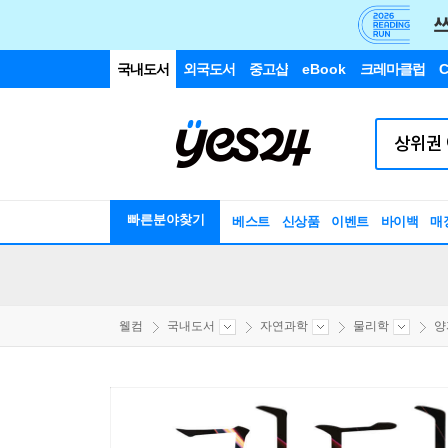
국내도서
외국도서
중고샵
eBook
크레마클럽
C
빠른분야찾기
베스트
신상품
이벤트
바이백
매
웰컴
국내도서
자연과학
물리학
양