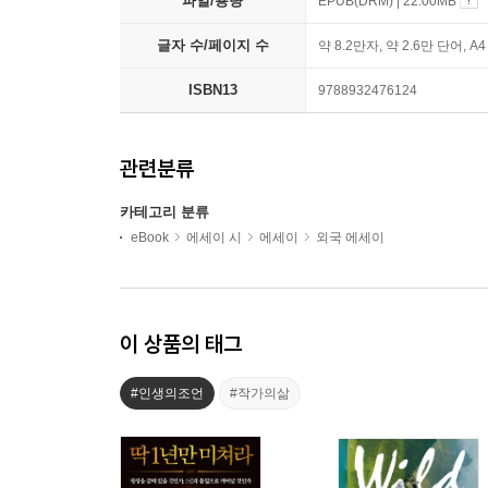
파일/용량
EPUB(DRM) | 22.00MB
글자 수/페이지 수
약 8.2만자, 약 2.6만 단어, A
ISBN13
9788932476124
관련분류
카테고리 분류
eBook
에세이 시
에세이
외국 에세이
이 상품의 태그
#인생의조언
#작가의삶