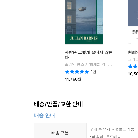
사랑은 그렇게 끝나지 않는
환희
다
줄리언 반스 저/최세희 역
다산책방
|
5건
10,5
11,760
원
배송/반품/교환 안내
배송 안내
구매 후 즉시 다운로드 가능
배송 구분
배송비 : 무료배송