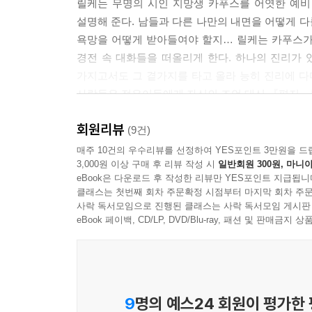
릴케는 무명의 시인 지망생 카푸스를 어엿한 예비
설명해 준다. 남들과 다른 나만의 내면을 어떻게 다
욕망을 어떻게 받아들여야 할지… 릴케는 카푸스가
경전 속 대화들을 떠올리게 한다. 하나의 진리가 
가지고서도 그 곁가지를 타고 올라 능히 진리에 다
사람들은 젊은이들에게 자신의 조언 대신 『편지』를
회원리뷰
특히 미국에서는 『편지』가 배우 지망생들의 필
(9건)
데니스 호퍼나 더스틴 호프먼처럼 진지한 연기로
매주 10건의 우수리뷰를 선정하여 YES포인트 3만원을 드
3,000원 이상 구매 후 리뷰 작성 시
일반회원 300원, 마니아
아우른다. 음악계도 마찬가지다. 록 뮤지션이자 작
eBook은 다운로드 후 작성한 리뷰만 YES포인트 지급됩니
속 한 문단을 팔에 문신으로 새겨 놓았을 정도다
클래스는 첫번째 회차 주문확정 시점부터 마지막 회차 주문
국내에서도 이 책에서 조언을 얻고 영감을 구하는 
사락 독서모임으로 진행된 클래스는 사락 독서모임 게시판
eBook 페이백, CD/LP, DVD/Blu-ray, 패션 및 판매금
9
명의 예스24 회원이 평가한