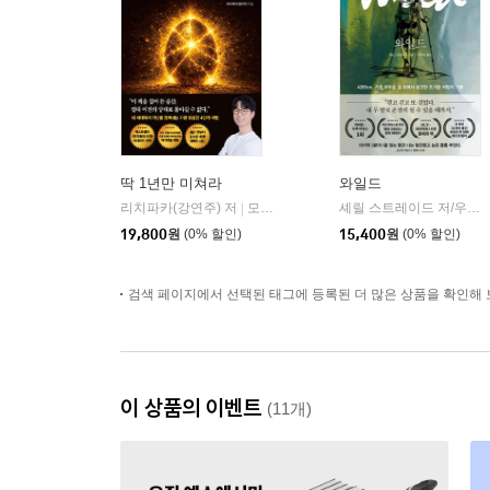
딱 1년만 미쳐라
와일드
리치파카(강연주) 저
모티브
셰릴 스트레이드 저/우진하 역
|
19,800
원
(0% 할인)
15,400
원
(0% 할인)
검색 페이지에서 선택된 태그에 등록된 더 많은 상품을 확인해 
이 상품의 이벤트
(11개)