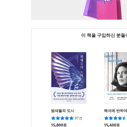
이 책을 구입하신 분
밤새들의 도시
해석에 반하
97건
15,800
원
15,400
원