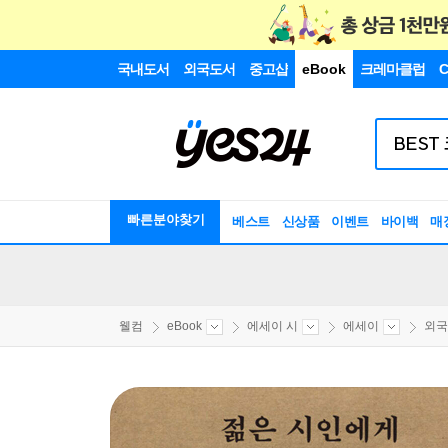
국내도서
외국도서
중고샵
eBook
크레마클럽
C
빠른분야찾기
베스트
신상품
이벤트
바이백
매
웰컴
eBook
에세이 시
에세이
외국