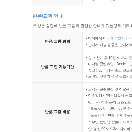
반품/교환 안내
※ 상품 설명에 반품/교환과 관련한 안내가 있는경우 아래 
마이페이지 >
반품/교환 신청
반품/교환 방법
판매자 배송 상품은 판매자와
출고 완료 후 10일 이내의 
디지털 콘텐츠인 eBook의 
반품/교환 가능기간
중고상품의 경우 출고 완료일
모바일 쿠폰의 경우 유효기간(
고객의 단순변심 및 착오구
직수입양서/직수입일서중 일
단, 아래의 주문/취소 조건인
오늘 00시 ~ 06시 30분 
반품/교환 비용
오늘 06시 30분 이후 주문
직수입 음반/영상물/기프트 
단, 당일 00시~13시 사이