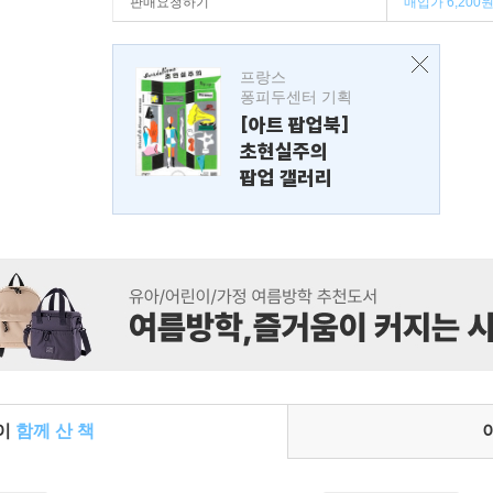
판매요청하기
매입가 6,200
프랑스
퐁피두센터 기획
[아트 팝업북]
초현실주의
팝업 갤러리
들이
함께 산 책