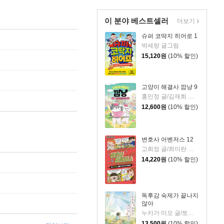
이 분야 베스트셀러
더보기
슈퍼 코딱지 히어로 1
박세랑 글그림
15,120
원
(10% 할인)
고양이 해결사 깜냥 9
홍민정 글/김재희 그림
12,600
원
(10% 할인)
변호사 어벤저스 12
고희정 글/최미란 그림/신주영 감수
14,220
원
(10% 할인)
독후감 숙제가 끝나지
않아
누카가 미오 글/토티 그림/김지영 역
13,500
원
(10% 할인)