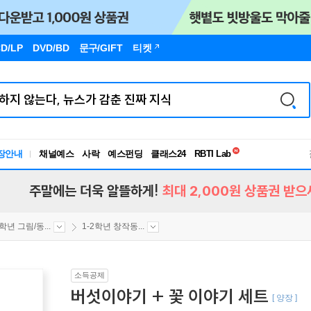
D/LP
DVD/BD
문구
/GIFT
티켓
독서유형검사
장안내
채널예스
사락
예스펀딩
클래스24
RBTI Lab
독서유형검사
주말에는 더욱 알뜰하게!
최대 2,000원 상품권 받으
2학년 그림/동...
1-2학년 창작동...
소득공제
버섯이야기 + 꽃 이야기 세트
[ 양장 ]