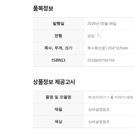
품목정보
발행일
2026년 05월 08일
판형
양장
쪽수, 무게, 크기
쪽수확인중 | 254*315mm
ISBN13
2518920794704
상품정보 제공고시
품명 및 모델명
버섯이야기 + 꽃 이야기 세트
재질
상세설명참조
색상
상세설명참조