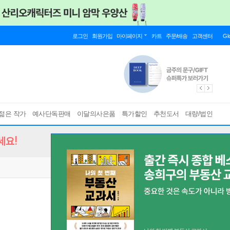
로그인
회원가입
마이페이지
카트
주문/배송
고객센터
Gl
젊은 작가
예사단독판매
이달의사은품
특가할인
추천도서
대량/법인
세요!