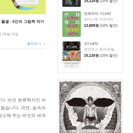
15,120
원
(10% 할인)
언제까지 기다려!
에이나트 차르파티 글그림/정재원 역
 물결 : 6인의 그림책 작가
12,600
원
(10% 할인)
년 08월 23일
오디세이
펼쳐보기
호메로스 원저/제럴딘 매코크런 글/김재용 역/장시은 감수
15,120
원
(10% 할인)
다. 버섯 분류학자인 저
돕습니다. 과연, 숲속의
청소해 주는 버섯의 세계