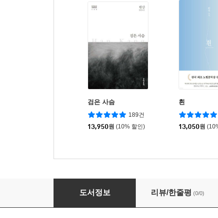
검은 사슴
흰
189건
13,950
원
(10% 할인)
13,050
원
(10
버섯이야기 + 꽃 이야기 세트
도서정보
리뷰/한줄평
(0/0)