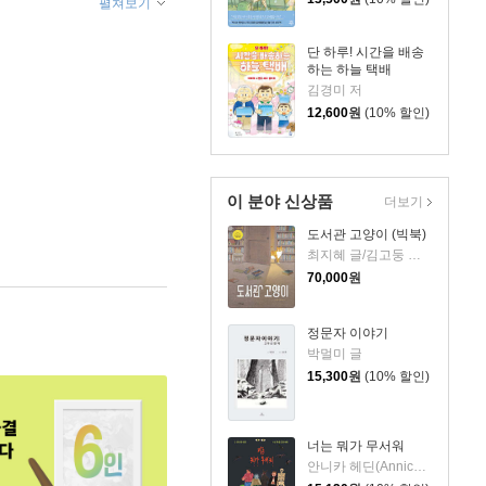
펼쳐보기
단 하루! 시간을 배송
하는 하늘 택배
김경미 저
12,600
원
(10% 할인)
이 분야 신상품
더보기
도서관 고양이 (빅북)
최지혜 글/김고둥 그림
70,000
원
정문자 이야기
박멀미 글
15,300
원
(10% 할인)
너는 뭐가 무서워
안니카 헤딘(Annica Hedin) 글/한나 클린타게 (Hanna Klinthage) 그림