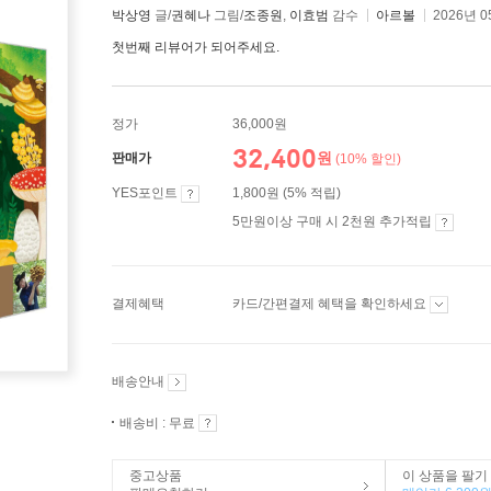
박상영
글/
권혜나
그림/
조종원
,
이효범
감수
아르볼
2026년 0
첫번째 리뷰어가 되어주세요.
정가
36,000원
32,400
원
판매가
(10% 할인)
YES포인트
1,800원 (5% 적립)
5만원이상 구매 시 2천원 추가적립
결제혜택
카드/간편결제 혜택을 확인하세요
배송안내
배송비 : 무료
중고상품
이 상품을 팔기