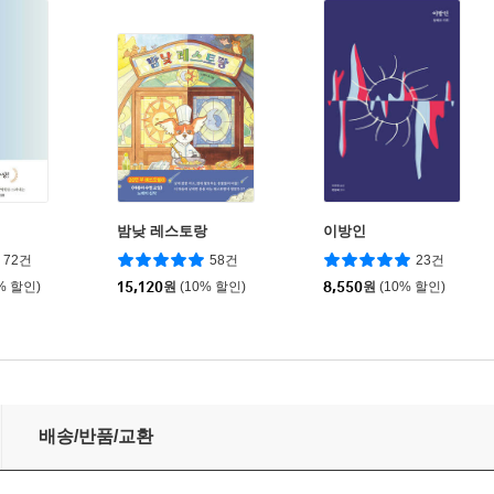
밤낮 레스토랑
이방인
72건
58건
23건
% 할인)
15,120
원
(10% 할인)
8,550
원
(10% 할인)
배송/반품/교환