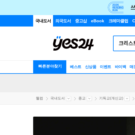
국내도서
외국도서
중고샵
eBook
크레마클럽
C
빠른분야찾기
베스트
신상품
이벤트
바이백
매
웰컴
국내도서
종교
기독교(개신교)