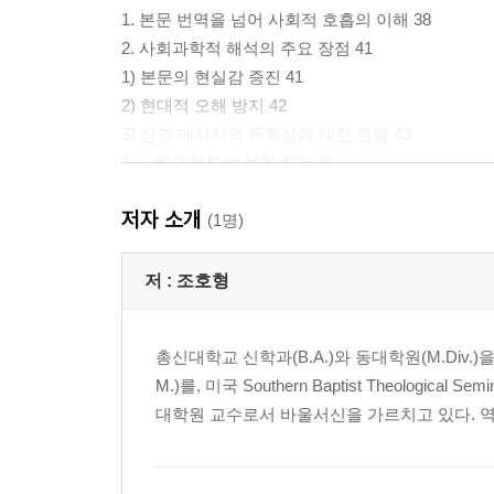
1. 본문 번역을 넘어 사회적 호흡의 이해 38
2. 사회과학적 해석의 주요 장점 41
1) 본문의 현실감 증진 41
2) 현대적 오해 방지 42
3) 성경 메시지의 독특성에 대한 분별 43
3. 사회과학적 해석의 한계 45
1) 고대 사회 정보의 불완전성 및 추론 의존 45
저자 소개
2) 구속사적 메시지의 축소 위험 46
(1명)
3) 사회과학적 모델의 강요 46
4. 후원제도와 신약성경 47
저 :
조호형
1) 진공 속의 삶? 47
2) 사회 문법으로서 후원제도 48
총신대학교 신학과(B.A.)와 동대학원(M.Div.)을 
3) 해석학적 렌즈로서 후원제도 49
M.)를, 미국 Southern Baptist Theolo
대학원 교수로서 바울서신을 가르치고 있다. 역
◇ 제3장 고대 후원제도와 세네카의 『De Beneficii
1. 후원제도 57
1) 후원제도의 정의와 기본 원리 57