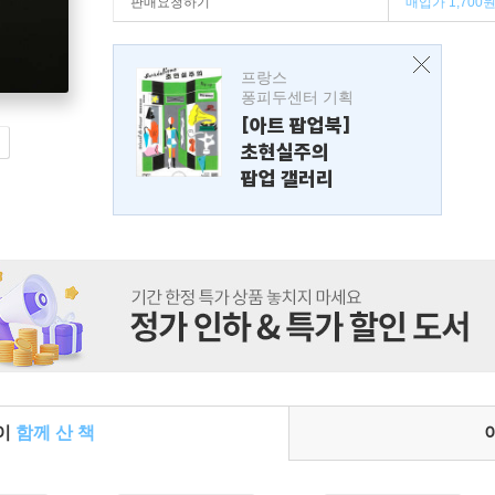
판매요청하기
매입가 1,700
프랑스
퐁피두센터 기획
[아트 팝업북]
초현실주의
팝업 갤러리
들이
함께 산 책