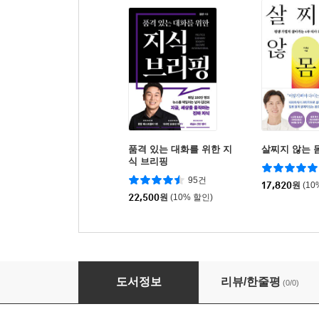
품격 있는 대화를 위한 지
살찌지 않는 
식 브리핑
95건
17,820
원
(10
22,500
원
(10% 할인)
데살로니가전후서, 후원의 세계를 만나다
도서정보
리뷰/한줄평
(0/0)