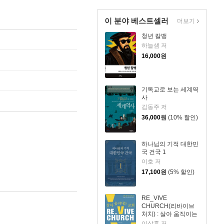
이 분야 베스트셀러
더보기
청년 칼뱅
하늘샘 저
16,000
원
기독교로 보는 세계역
사
김동주 저
36,000
원
(10% 할인)
하나님의 기적 대한민
국 건국 1
이호 저
17,100
원
(5% 할인)
RE_VIVE
CHURCH(리바이브
처치) : 살아 움직이는
교회
이상훈 저