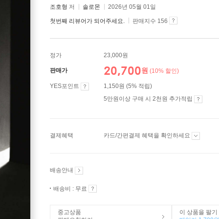
조호형
저
솔로몬
2026년 05월 01일
첫번째 리뷰어가 되어주세요.
판매지수 156
정가
23,000원
20,700
원
판매가
(10% 할인)
YES포인트
1,150원 (5% 적립)
5만원이상 구매 시 2천원 추가적립
결제혜택
카드/간편결제 혜택을 확인하세요
배송안내
배송비 : 무료
중고상품
이 상품을 팔기