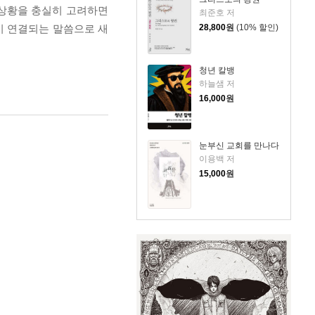
 상황을 충실히 고려하면
최준호 저
28,800
원
(10% 할인)
이 연결되는 말씀으로 새
청년 칼뱅
하늘샘 저
16,000
원
눈부신 교회를 만나다
이용백 저
15,000
원