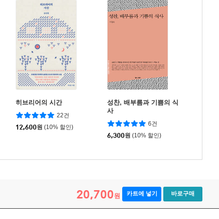
히브리어의 시간
성찬, 배부름과 기쁨의 식
사
22건
6건
12,600
원
(10% 할인)
6,300
원
(10% 할인)
20,700
카트에 넣기
바로구매
원