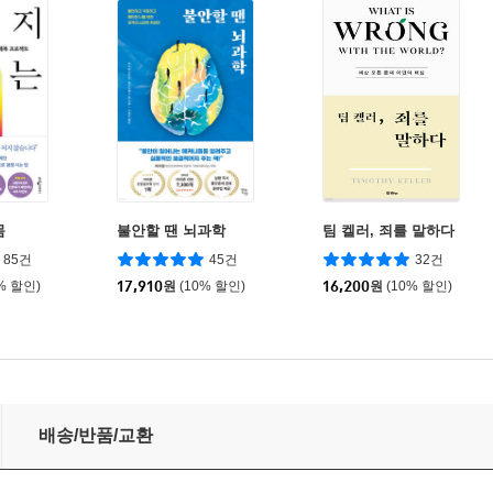
몸
불안할 땐 뇌과학
팀 켈러, 죄를 말하다
85건
45건
32건
% 할인)
17,910
원
(10% 할인)
16,200
원
(10% 할인)
배송/반품/교환