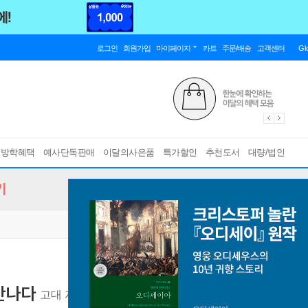
로그인
회원가입
마이페이지
카트
주문/배송
고객센터
Gl
름방학혜택
예사단독판매
이달의사은품
특가할인
추천도서
대량/법인
기
만나다
고대 지중해 사회 안에서 바울 읽기