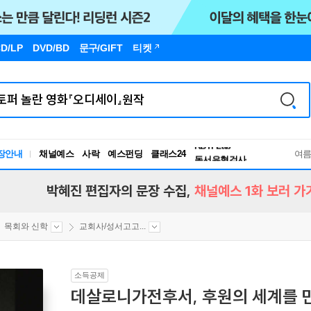
D/LP
DVD/BD
문구
/GIFT
티켓
독서유형검사
RBTI Lab
장안내
채널예스
사락
예스펀딩
클래스24
독서유형검사
여
박혜진 편집자의 문장 수집,
채널예스 1화 보러 가
목회와 신학
교회사/성서고고...
소득공제
데살로니가전후서, 후원의 세계를 