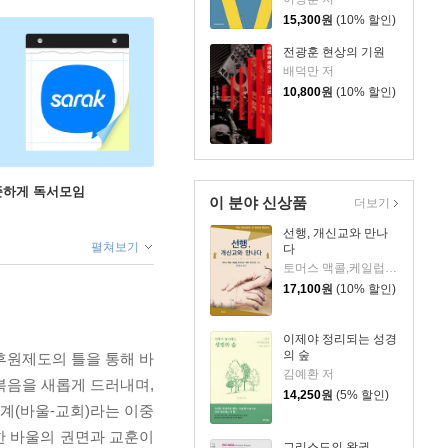
15,300
원
(10% 할인)
전광훈 현상의 기원
배덕만 저
10,800
원
(10% 할인)
꾸준하게 독서모임
이 분야 신상품
더보기
선행, 개신교와 만나
펼쳐보기
다
토머스 맥콜,케일럽 프리드먼,매트 프리드먼 저/류재성 역
17,100
원
(10% 할인)
이제야 정리되는 성경
의 숲
후원제도의 틀을 통해 바
김예환 저
복음을 새롭게 드러내며,
14,250
원
(5% 할인)
관계(바울-교회)라는 이중
한 바울의 권면과 교훈이
그리스도의 왕권