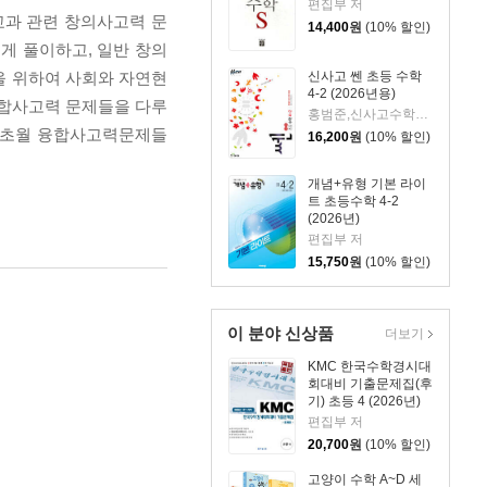
편집부 저
교과 관련 창의사고력 문
14,400
원
(10% 할인)
게 풀이하고, 일반 창의
습을 위하여 사회와 자연현
신사고 쎈 초등 수학
4-2 (2026년용)
 융합사고력 문제들을 다루
홍범준,신사고수학콘텐츠연구회 공저
과 초월 융합사고력문제들
16,200
원
(10% 할인)
개념+유형 기본 라이
트 초등수학 4-2
(2026년)
편집부 저
15,750
원
(10% 할인)
이 분야 신상품
더보기
KMC 한국수학경시대
회대비 기출문제집(후
기) 초등 4 (2026년)
편집부 저
20,700
원
(10% 할인)
고양이 수학 A~D 세