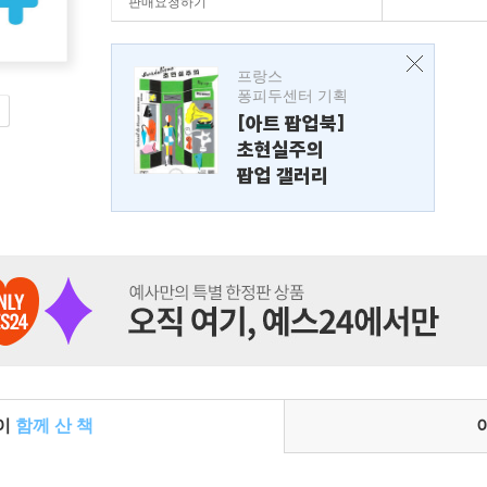
판매요청하기
프랑스
퐁피두센터 기획
[아트 팝업북]
초현실주의
팝업 갤러리
들이
함께 산 책