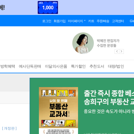
로그인
회원가입
마이페이지
카트
주문/배송
고객센터
Gl
름방학혜택
예사단독판매
이달의사은품
특가할인
추천도서
대량/법인
년
[ 개정판 ]