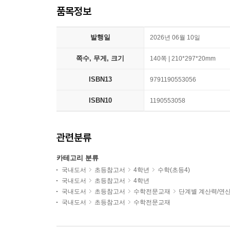
품목정보
발행일
2026년 06월 10일
쪽수, 무게, 크기
140쪽 | 210*297*20mm
ISBN13
9791190553056
ISBN10
1190553058
관련분류
카테고리 분류
국내도서
초등참고서
4학년
수학(초등4)
국내도서
초등참고서
4학년
국내도서
초등참고서
수학전문교재
단계별 계산력/연
국내도서
초등참고서
수학전문교재