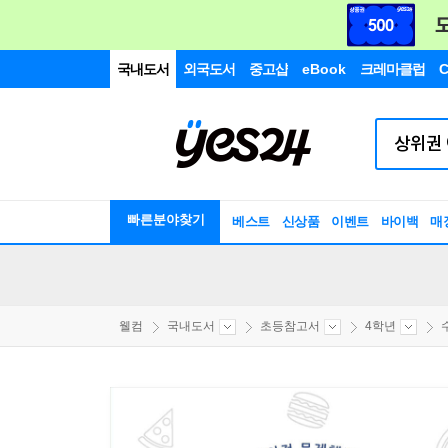
국내도서
외국도서
중고샵
eBook
크레마클럽
C
빠른분야찾기
베스트
신상품
이벤트
바이백
매
웰컴
국내도서
초등참고서
4학년