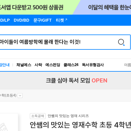
D/LP
DVD/BD
문구
/GIFT
티켓
장안내
채널예스
사락
예스펀딩
클래스24
독서유형검사
여
RBTI Lab
독서유형검사
크클 심야 독서 모임
OPEN
수학(초등4)
안쌤의 맛있는 영재 시리즈
소득공제
안쌤의 맛있는 영재수학 초등 4학