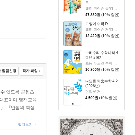
트
켈리 피어슨 글/강미선,조은영 역
47,880
원
(10% 할인)
고양이 수학 D
켈리 피어슨 저/강미선,조은영 역
12,420
원
(10% 할인)
수리수리 수학나라 4
학년 2학기
초등 푸르넷 수학 편집팀 저
10,800
원
(10% 할인)
 알림신청
작가 파일
디딤돌 채움수학 4-2
(2026년)
 수 있도록 콘텐츠
편집부 저
4,500
원
(10% 할인)
소 대표이며 영재교육
즈』 『안쌤의 최상
펼쳐보기