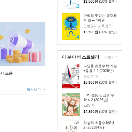
13,500
원
(10% 할인)
안쌤의 맛있는 영재과
학 초등 4학년
안쌤영재교육연구소 저
13,500
원
(10% 할인)
이 분야 베스트셀러
더보기
디딤돌 초등수학 기본
+응용 4-2 (2026년)
도서 모음
편집부 저
15,300
원
(10% 할인)
펼쳐보기
EBS 초등 만점왕 수
학 4-2 (2026년)
EBS 저
14,850
원
(10% 할인)
최상위 초등수학S 4-
2 (2026년용)