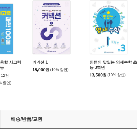
 융합 사고력
커넥션 1
안쌤의 맛있는 영재수학 초
중등
등 3학년
18,000
원
(10% 할인)
13,500
원
(10% 할인)
12건
% 할인)
배송/반품/교환