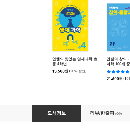
안쌤의 맛있는 영재과학 초
안쌤의 창의 ·
등 4학년
과학 100제 
13,500
원
(10% 할인)
21,600
원
(10
안쌤의 맛있는 영재수학 초등 4학년
도서정보
리뷰/한줄평
(0/0)