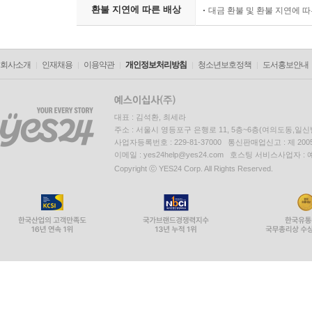
환불 지연에 따른 배상
대금 환불 및 환불 지연에 
회사소개
인재채용
이용약관
개인정보처리방침
청소년보호정책
도서홍보안내
대표 : 김석환, 최세라
주소 : 서울시 영등포구 은행로 11, 5층~6층(여의도동,일신
사업자등록번호 : 229-81-37000 통신판매업신고 : 제 200
이메일 : yes24help@yes24.com 호스팅 서비스사업자 :
Copyright ⓒ YES24 Corp. All Rights Reserved.