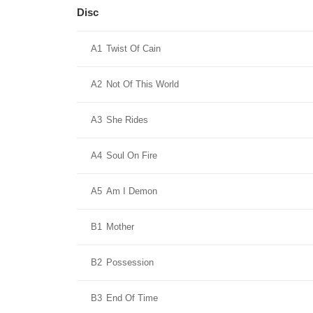
Disc
A1
Twist Of Cain
A2
Not Of This World
A3
She Rides
A4
Soul On Fire
A5
Am I Demon
B1
Mother
B2
Possession
B3
End Of Time