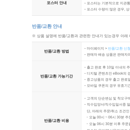
포스터 안내
포스터는 기본적으로 지관통에
포스터 수량이 많은 경우, 
반품/교환 안내
※ 상품 설명에 반품/교환과 관련한 안내가 있는경우 아래 
마이페이지 >
반품/교환 신청
반품/교환 방법
판매자 배송 상품은 판매자와
출고 완료 후 10일 이내의 
디지털 콘텐츠인 eBook의 
반품/교환 가능기간
중고상품의 경우 출고 완료일
모바일 쿠폰의 경우 유효기간(
고객의 단순변심 및 착오구
직수입양서/직수입일서중 일
단, 아래의 주문/취소 조건인
오늘 00시 ~ 06시 30분 
반품/교환 비용
오늘 06시 30분 이후 주문