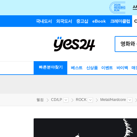
국내도서
외국도서
중고샵
eBook
크레마클럽
C
빠른분야찾기
베스트
신상품
이벤트
바이백
매
웰컴
CD/LP
ROCK
Metal/Hardcore