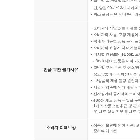
직수입 음반/영상물/기프트 
단, 당일 00시~13시 사이
박스 포장은 택배 배송이 가
소비자의 책임 있는 사유로 
소비자의 사용, 포장 개봉에 
복제가 가능한 상품 등의 포장을 
소비자의 요청에 따라 개별
디지털 컨텐츠인 eBook, 
eBook 대여 상품은 대여 기
모바일 쿠폰 등록 후 취소/환
반품/교환 불가사유
중고상품이 구매확정(자동 
LP상품의 재생 불량 원인이 기
시간의 경과에 의해 재판매가
전자상거래 등에서의 소비자
eBook 세트 상품은 일괄 
1개의 상품으로 취급 및 판매
우, 세트 상품 전부 및 세트
상품의 불량에 의한 반품, 교
소비자 피해보상
준하여 처리됨