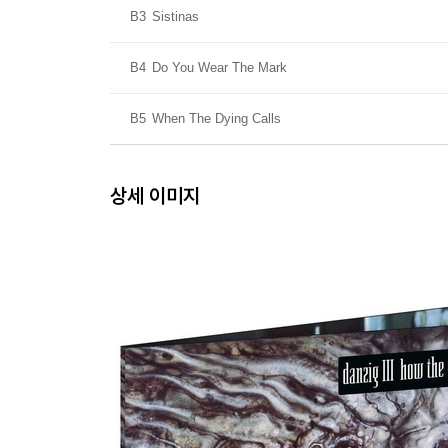
B3
Sistinas
B4
Do You Wear The Mark
B5
When The Dying Calls
상세 이미지