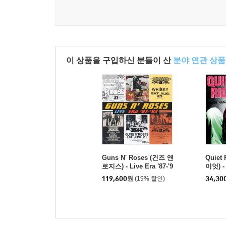
이 상품을 구입하신 분들이 산
분야 연관 상품
Guns N' Roses (건즈 앤
Quiet
로지스) - Live Era '87-'9
이엇) - 
3 건즈 앤 로지스 라이브
P]
119,600
원
(19% 할인)
34,30
앨범 1987-1993 [4LP]