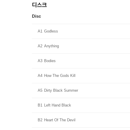
디스크
Disc
A1
Godless
A2
Anything
A3
Bodies
A4
How The Gods Kill
A5
Dirty Black Summer
B1
Left Hand Black
B2
Heart Of The Devil