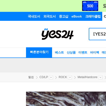
국내도서
외국도서
중고샵
eBook
크레마클럽
C
빠른분야찾기
베스트
신상품
이벤트
바이백
매
웰컴
CD/LP
ROCK
Metal/Hardcore