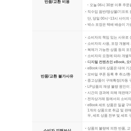
반품/교환 비용
오늘 06시 30분 이후 주문
직수입 음반/영상물/기프트 
단, 당일 00시~13시 사이
박스 포장은 택배 배송이 가
소비자의 책임 있는 사유로 
소비자의 사용, 포장 개봉에 
복제가 가능한 상품 등의 포장을 
소비자의 요청에 따라 개별
디지털 컨텐츠인 eBook, 
eBook 대여 상품은 대여 기
모바일 쿠폰 등록 후 취소/환
반품/교환 불가사유
중고상품이 구매확정(자동 
LP상품의 재생 불량 원인이 기
시간의 경과에 의해 재판매가
전자상거래 등에서의 소비자
eBook 세트 상품은 일괄 
1개의 상품으로 취급 및 판매
우, 세트 상품 전부 및 세트
상품의 불량에 의한 반품, 교
소비자 피해보상