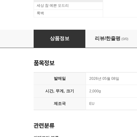
세상 참 예쁜 오드리
룩백
Danzig (댄지그) - 3집 Danzig III: How The Gods
상품정보
리뷰/한줄평
(0/0)
품목정보
발매일
2026년 05월 08일
시간, 무게, 크기
2,000g
제조국
EU
관련분류