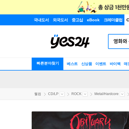
국내도서
외국도서
중고샵
eBook
크레마클럽
C
빠른분야찾기
베스트
신상품
이벤트
바이백
매
웰컴
CD/LP
ROCK
Metal/Hardcore