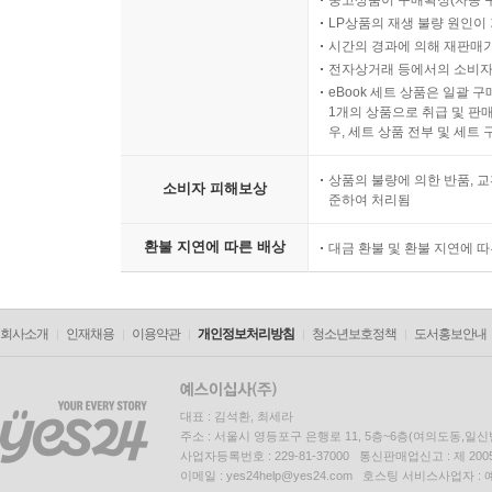
중고상품이 구매확정(자동 
LP상품의 재생 불량 원인이 기
시간의 경과에 의해 재판매가
전자상거래 등에서의 소비자
eBook 세트 상품은 일괄 
1개의 상품으로 취급 및 판매
우, 세트 상품 전부 및 세트
상품의 불량에 의한 반품, 교
소비자 피해보상
준하여 처리됨
환불 지연에 따른 배상
대금 환불 및 환불 지연에 
회사소개
인재채용
이용약관
개인정보처리방침
청소년보호정책
도서홍보안내
대표 : 김석환, 최세라
주소 : 서울시 영등포구 은행로 11, 5층~6층(여의도동,일신
사업자등록번호 : 229-81-37000 통신판매업신고 : 제 200
이메일 : yes24help@yes24.com 호스팅 서비스사업자 :