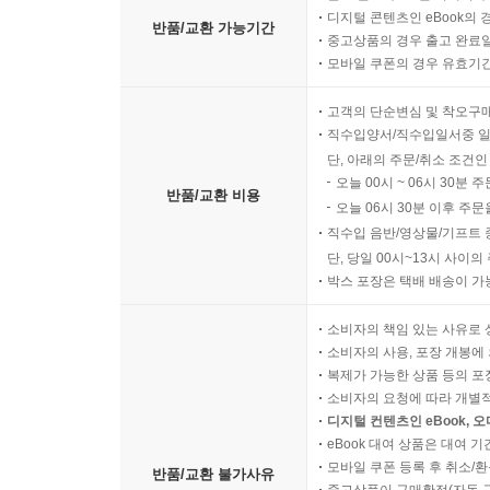
디지털 콘텐츠인 eBook의 
반품/교환 가능기간
중고상품의 경우 출고 완료일
모바일 쿠폰의 경우 유효기간(
고객의 단순변심 및 착오구
직수입양서/직수입일서중 일
단, 아래의 주문/취소 조건인
오늘 00시 ~ 06시 30분 
반품/교환 비용
오늘 06시 30분 이후 주문
직수입 음반/영상물/기프트 
단, 당일 00시~13시 사이
박스 포장은 택배 배송이 가
소비자의 책임 있는 사유로 
소비자의 사용, 포장 개봉에 
복제가 가능한 상품 등의 포장을 
소비자의 요청에 따라 개별
디지털 컨텐츠인 eBook, 
eBook 대여 상품은 대여 기
모바일 쿠폰 등록 후 취소/환
반품/교환 불가사유