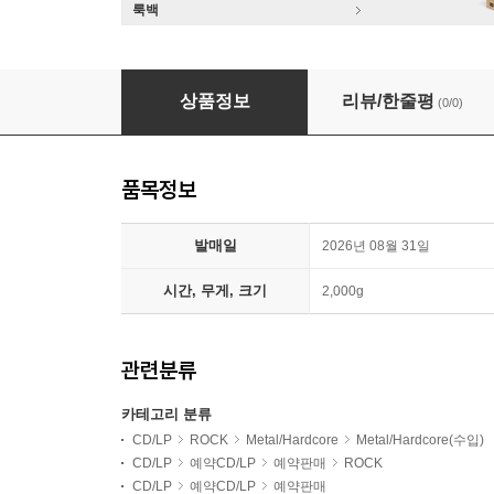
룩백
Obituary (오비츄어리) - Cause of Death 
상품정보
리뷰/한줄평
(0/0)
품목정보
발매일
2026년 08월 31일
시간, 무게, 크기
2,000g
관련분류
카테고리 분류
CD/LP
ROCK
Metal/Hardcore
Metal/Hardcore(수입)
CD/LP
예약CD/LP
예약판매
ROCK
CD/LP
예약CD/LP
예약판매