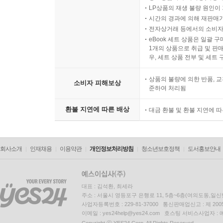
LP상품의 재생 불량 원인이 기
시간의 경과에 의해 재판매가
전자상거래 등에서의 소비자
eBook 세트 상품은 일괄 
1개의 상품으로 취급 및 판매
우, 세트 상품 전부 및 세트
상품의 불량에 의한 반품, 교
소비자 피해보상
준하여 처리됨
환불 지연에 따른 배상
대금 환불 및 환불 지연에 
회사소개
인재채용
이용약관
개인정보처리방침
청소년보호정책
도서홍보안내
대표 : 김석환, 최세라
주소 : 서울시 영등포구 은행로 11, 5층~6층(여의도동,일신
사업자등록번호 : 229-81-37000 통신판매업신고 : 제 200
이메일 : yes24help@yes24.com 호스팅 서비스사업자 :