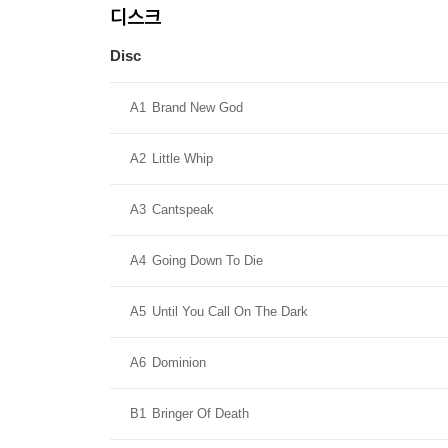
디스크
Disc
A1
Brand New God
A2
Little Whip
A3
Cantspeak
A4
Going Down To Die
A5
Until You Call On The Dark
A6
Dominion
B1
Bringer Of Death