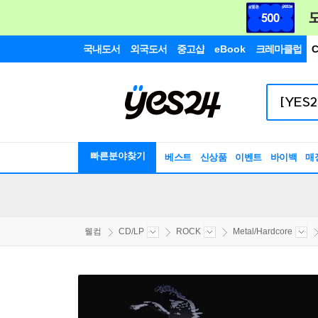
국내도서
외국도서
중고샵
eBook
크레마클럽
C
빠른분야찾기
베스트
신상품
이벤트
바이백
매
웰컴
CD/LP
ROCK
Metal/Hardcore