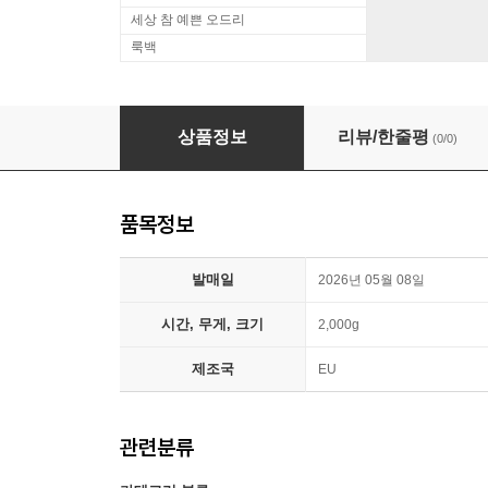
세상 참 예쁜 오드리
룩백
Danzig (댄지그) - 4집 Danzig IV [LP]
상품정보
리뷰/한줄평
(0/0)
품목정보
발매일
2026년 05월 08일
시간, 무게, 크기
2,000g
제조국
EU
관련분류