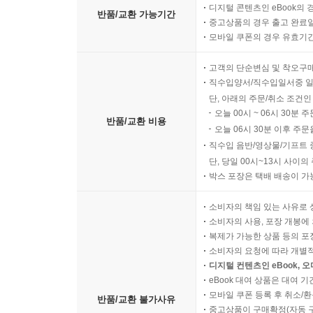
디지털 콘텐츠인 eBook의 
반품/교환 가능기간
중고상품의 경우 출고 완료일
모바일 쿠폰의 경우 유효기간(
고객의 단순변심 및 착오구
직수입양서/직수입일서중 일
단, 아래의 주문/취소 조건인
오늘 00시 ~ 06시 30분 
반품/교환 비용
오늘 06시 30분 이후 주문
직수입 음반/영상물/기프트 
단, 당일 00시~13시 사이
박스 포장은 택배 배송이 가
소비자의 책임 있는 사유로 
소비자의 사용, 포장 개봉에 
복제가 가능한 상품 등의 포장을 
소비자의 요청에 따라 개별
디지털 컨텐츠인 eBook, 
eBook 대여 상품은 대여 기
모바일 쿠폰 등록 후 취소/환
반품/교환 불가사유
중고상품이 구매확정(자동 