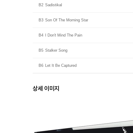
B2
Sadistikal
B3
Son Of The Morning Star
B4
I Don't Mind The Pain
B5
Stalker Song
B6
Let It Be Captured
상세 이미지