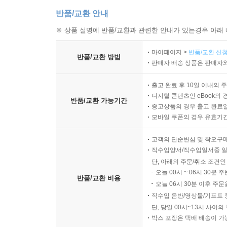
반품/교환 안내
※ 상품 설명에 반품/교환과 관련한 안내가 있는경우 아래 
마이페이지 >
반품/교환 신청
반품/교환 방법
판매자 배송 상품은 판매자와
출고 완료 후 10일 이내의 
디지털 콘텐츠인 eBook의 
반품/교환 가능기간
중고상품의 경우 출고 완료일
모바일 쿠폰의 경우 유효기간(
고객의 단순변심 및 착오구
직수입양서/직수입일서중 일
단, 아래의 주문/취소 조건인
오늘 00시 ~ 06시 30분 
반품/교환 비용
오늘 06시 30분 이후 주문
직수입 음반/영상물/기프트 
단, 당일 00시~13시 사이
박스 포장은 택배 배송이 가