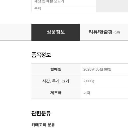
세상 참 예쁜 오드리
룩백
브로크백 마운틴 영화음악 (Brokeback Mountain - O
상품정보
리뷰/한줄평
(0/0)
품목정보
발매일
2026년 05월 08일
시간, 무게, 크기
2,000g
제조국
미국
관련분류
카테고리 분류