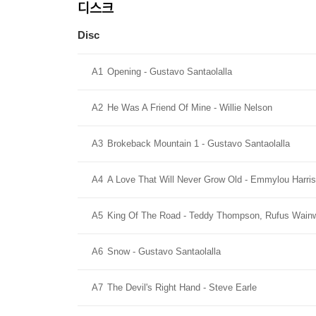
디스크
Disc
A1
Opening - Gustavo Santaolalla
A2
He Was A Friend Of Mine - Willie Nelson
A3
Brokeback Mountain 1 - Gustavo Santaolalla
A4
A Love That Will Never Grow Old - Emmylou Harris
A5
King Of The Road - Teddy Thompson, Rufus Wainw
A6
Snow - Gustavo Santaolalla
A7
The Devil's Right Hand - Steve Earle