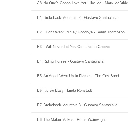
A8
No One's Gonna Love You Like Me - Mary McBride
B1
Brokeback Mountain 2 - Gustavo Santaolalla
B2
I Don't Want To Say Goodbye - Teddy Thompson
B3
I Will Never Let You Go - Jackie Greene
B4
Riding Horses - Gustavo Santaolalla
B5
An Angel Went Up In Flames - The Gas Band
B6
It's So Easy - Linda Ronstadt
B7
Brokeback Mountain 3 - Gustavo Santaolalla
B8
The Maker Makes - Rufus Wainwright