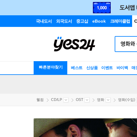
국내도서
외국도서
중고샵
eBook
크레마클럽
C
빠른분야찾기
베스트
신상품
이벤트
바이백
매
웰컴
CD/LP
OST
영화
영화(수입)