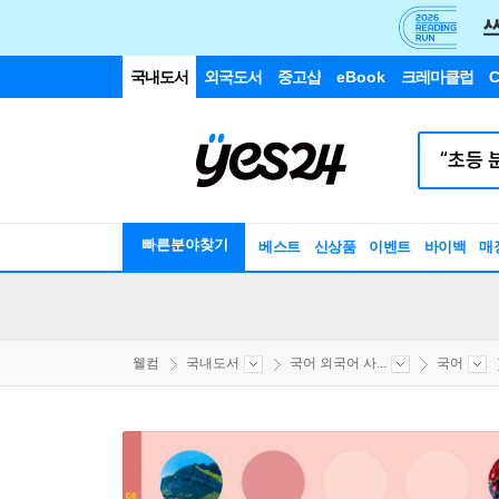
국내도서
외국도서
중고샵
eBook
크레마클럽
C
빠른분야찾기
베스트
신상품
이벤트
바이백
매
웰컴
국내도서
국어 외국어 사...
국어