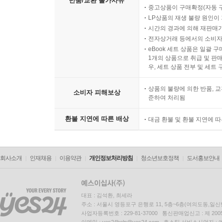
반품/교환 불가사유
중고상품이 구매확정(자동 
LP상품의 재생 불량 원인이 기
시간의 경과에 의해 재판매가
전자상거래 등에서의 소비자
eBook 세트 상품은 일괄 
1개의 상품으로 취급 및 판매
우, 세트 상품 전부 및 세트
상품의 불량에 의한 반품, 교
소비자 피해보상
준하여 처리됨
환불 지연에 따른 배상
대금 환불 및 환불 지연에 
회사소개
인재채용
이용약관
개인정보처리방침
청소년보호정책
도서홍보안내
대표 : 김석환, 최세라
주소 : 서울시 영등포구 은행로 11, 5층~6층(여의도동,일신
사업자등록번호 : 229-81-37000 통신판매업신고 : 제 200