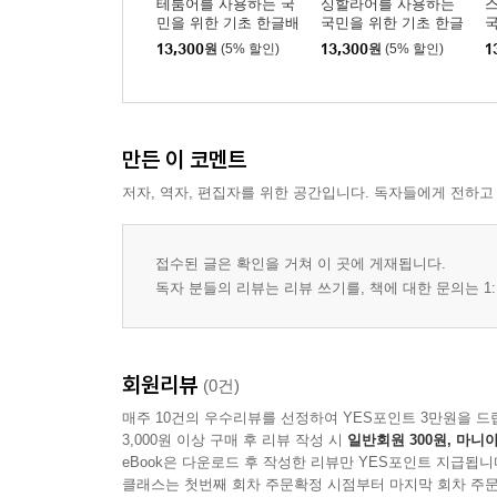
테툼어를 사용하는 국
싱할라어를 사용하는
민을 위한 기초 한글배
국민을 위한 기초 한글
국
우기(동티모르)
배우기(스리랑카)
배
13,300
원
(5% 할인)
13,300
원
(5% 할인)
1
만든 이 코멘트
저자, 역자, 편집자를 위한 공간입니다. 독자들에게 전하고
접수된 글은 확인을 거쳐 이 곳에 게재됩니다.
독자 분들의 리뷰는 리뷰 쓰기를, 책에 대한 문의는 1:
회원리뷰
(0건)
매주 10건의 우수리뷰를 선정하여 YES포인트 3만원을 드
3,000원 이상 구매 후 리뷰 작성 시
일반회원 300원, 마니아
eBook은 다운로드 후 작성한 리뷰만 YES포인트 지급됩니
클래스는 첫번째 회차 주문확정 시점부터 마지막 회차 주문