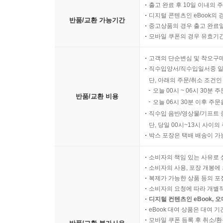
출고 완료 후 10일 이내의 
디지털 콘텐츠인 eBook의 
반품/교환 가능기간
중고상품의 경우 출고 완료일
모바일 쿠폰의 경우 유효기간(
고객의 단순변심 및 착오구
직수입양서/직수입일서중 일
단, 아래의 주문/취소 조건인
오늘 00시 ~ 06시 30분 
반품/교환 비용
오늘 06시 30분 이후 주문
직수입 음반/영상물/기프트 
단, 당일 00시~13시 사이
박스 포장은 택배 배송이 가
소비자의 책임 있는 사유로 
소비자의 사용, 포장 개봉에 
복제가 가능한 상품 등의 포장을 
소비자의 요청에 따라 개별
디지털 컨텐츠인 eBook, 
eBook 대여 상품은 대여 기
모바일 쿠폰 등록 후 취소/환