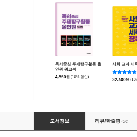
독서중심 주제탐구활동 올
사회 교과 세
인원 워크북
4,950
원
(10% 할인)
32,400
원
(1
독서중심 주제탐구활동 올인원 공학
도서정보
리뷰/한줄평
(0/0)