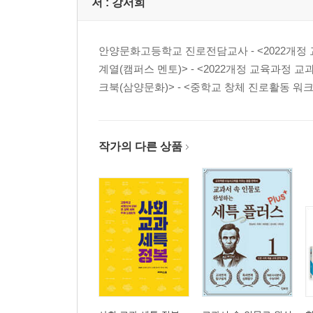
저 :
강서희
안양문화고등학교 진로전담교사 - <2022개정 
계열(캠퍼스 멘토)> - <2022개정 교육과정 
크북(삼양문화)> - <중학교 창체 진로활동 워크북
작가의 다른 상품