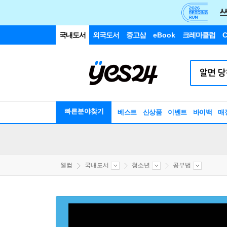
국내도서
외국도서
중고샵
eBook
크레마클럽
C
빠른분야찾기
베스트
신상품
이벤트
바이백
매
웰컴
국내도서
청소년
공부법