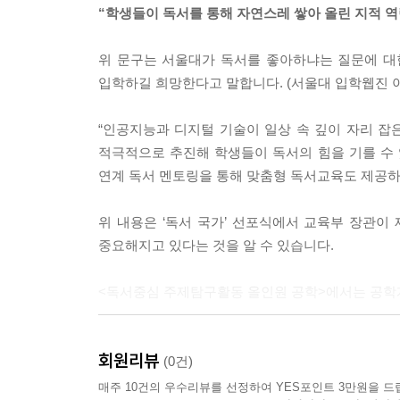
“학생들이 독서를 통해 자연스레 쌓아 올린 지적 역
위 문구는 서울대가 독서를 좋아하냐는 질문에 대
입학하길 희망한다고 말합니다. (서울대 입학웹진 아
“인공지능과 디지털 기술이 일상 속 깊이 자리 잡
적극적으로 추진해 학생들이 독서의 힘을 기를 수 있
연계 독서 멘토링을 통해 맞춤형 독서교육도 제공하
위 내용은 ‘독서 국가’ 선포식에서 교육부 장관이
중요해지고 있다는 것을 알 수 있습니다.
<독서중심 주제탐구활동 올인원 공학>에서는 공학
- 오픈스카이 공학멘토 추천도서 70권 선별
회원리뷰
- 추천도서의 내용 소개 및 사고 확장의 체크리스트
(0건)
- 탐구, 토론 주제 추천과 세부 내용 제시
매주 10건의 우수리뷰를 선정하여 YES포인트 3만원을 드